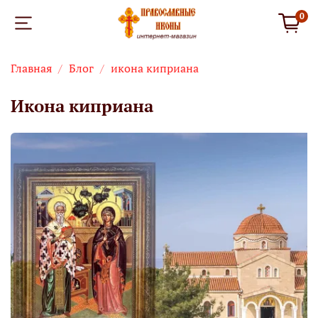
0
Главная
Блог
икона киприана
икона киприана