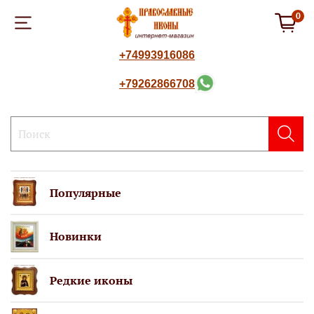
0
+74993916086
+79262866708
Популярные
Новинки
Редкие иконы