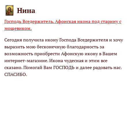
Нина
Господь Вседержитель. Афонская икона под старину с
Д
мощевиком.
З
Сегодня получила икону Господа Вседержителя и хочу
О
выразить мою бесконечную благодарность за
п
возможность приобрести Афонскую икону в Вашем
О
интернет-магазине. Икона чудесная и этим все
р
сказано. Помогай Вам ГОСПОДЬ и далее радовать нас.
Х
СПАСИБО.