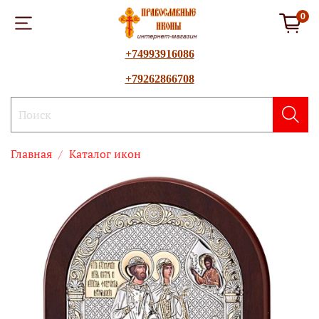
0
+74993916086
+79262866708
Главная
Каталог икон