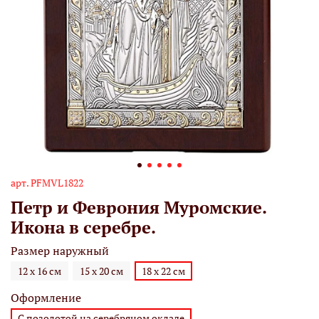
арт.
PFMVL1822
Петр и Феврония Муромские.
Икона в серебре.
Размер наружный
12 х 16 см
15 х 20 см
18 х 22 см
Оформление
С позолотой на серебряном окладе