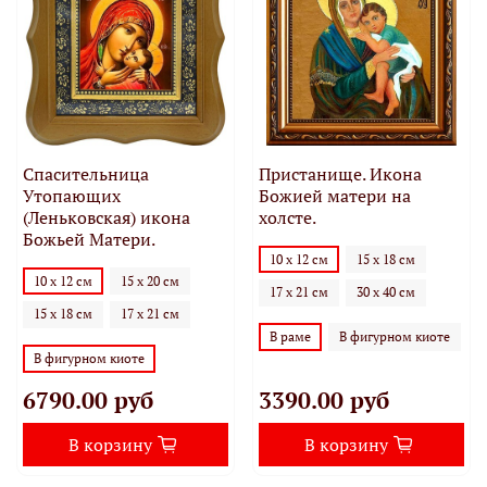
Спасительница
Пристанище. Икона
Утопающих
Божией матери на
(Леньковская) икона
холсте.
Божьей Матери.
10 х 12 см
15 х 18 см
10 х 12 см
15 х 20 см
17 х 21 см
30 х 40 см
15 х 18 см
17 х 21 см
В раме
В фигурном киоте
В фигурном киоте
6790.00 руб
3390.00 руб
В корзину
В корзину