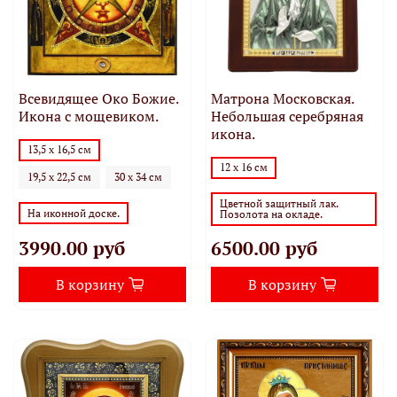
Всевидящее Око Божие.
Матрона Московская.
Икона с мощевиком.
Небольшая серебряная
икона.
13,5 х 16,5 см
12 х 16 см
19,5 х 22,5 см
30 х 34 см
Цветной защитный лак.
На иконной доске.
Позолота на окладе.
3990.00 руб
6500.00 руб
В корзину
В корзину