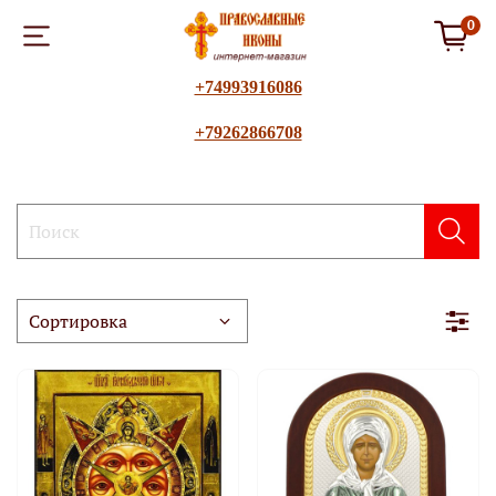
0
+74993916086
+79262866708