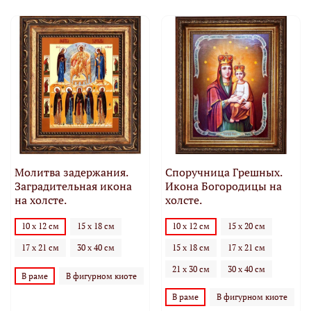
Молитва задержания.
Споручница Грешных.
Заградительная икона
Икона Богородицы на
на холсте.
холсте.
10 х 12 см
15 х 18 см
10 х 12 см
15 х 20 см
17 х 21 см
30 х 40 см
15 х 18 см
17 х 21 см
21 х 30 см
30 х 40 см
В раме
В фигурном киоте
В раме
В фигурном киоте