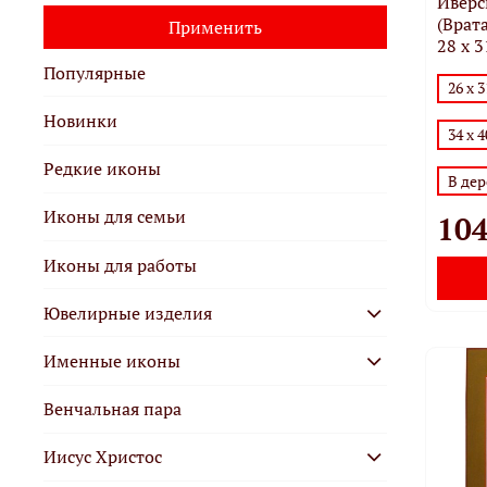
Иверс
(Врат
Применить
28 х 3
Популярные
26 х 
Новинки
34 х 4
Редкие иконы
В де
Иконы для семьи
104
Иконы для работы
Ювелирные изделия
Именные иконы
Венчальная пара
Иисус Христос