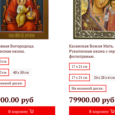
вная Богородица.
Казанская Божия Мать.
исная икона.
Рукописная икона с се
филигранью.
40 см
17 х 21 см
40 см
40 х 50 см
17 х 21 см
24 х 28 х 6 см
конной доске.
На иконной доске.
00.00 руб
79900.00 руб
В корзину
В корзину