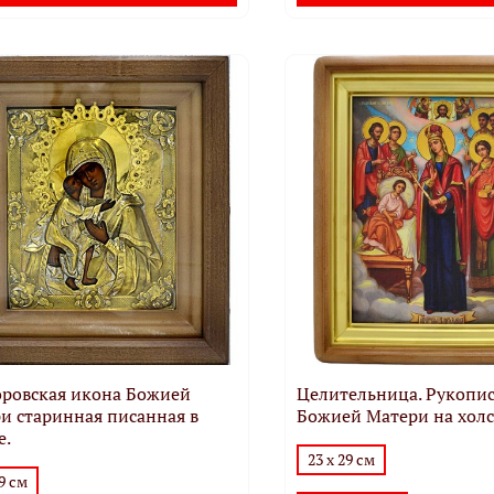
ровская икона Божией
Целительница. Рукопи
и старинная писанная в
Божией Матери на холс
е.
23 х 29 см
19 см