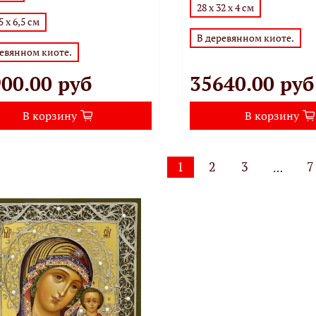
28 х 32 х 4 см
5 х 6,5 см
В деревянном киоте.
ревянном киоте.
00.00 руб
35640.00 руб
В корзину
В корзину
1
2
3
7
…