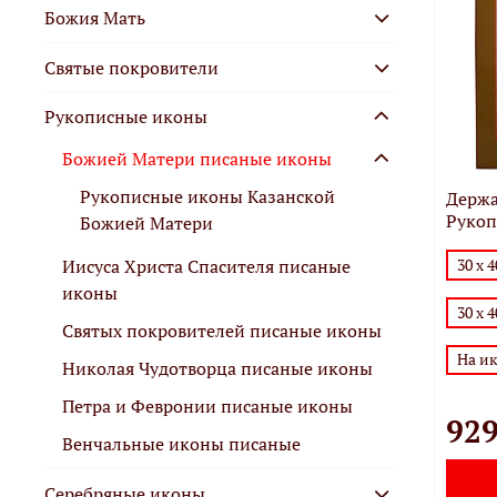
Божия Mать
Святые покровители
Рукописные иконы
Божией Матери писаные иконы
Рукописные иконы Казанской
Держа
Рукоп
Божией Матери
30 х 
Иисуса Христа Спасителя писаные
иконы
30 х 
Святых покровителей писаные иконы
На и
Николая Чудотворца писаные иконы
Петра и Февронии писаные иконы
929
Венчальные иконы писаные
Серебряные иконы