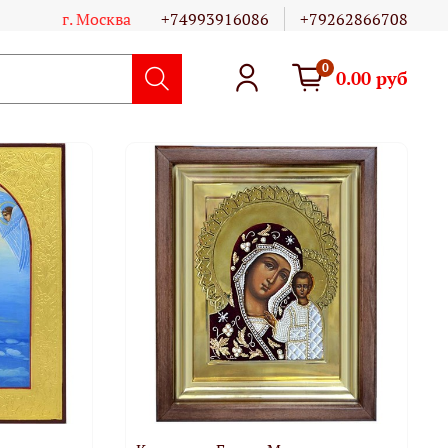
г. Москва
+74993916086
+79262866708
0
0.00 руб