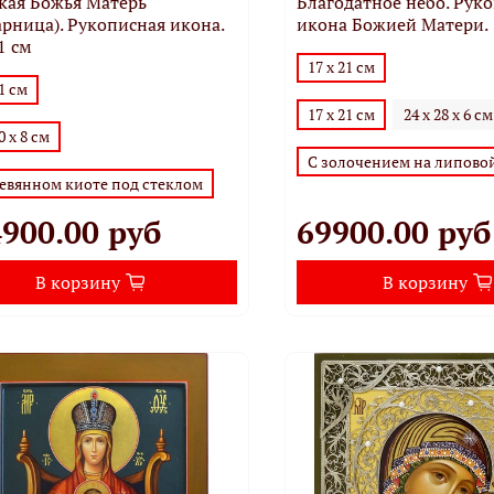
кая Божья Матерь
Благодатное небо. Рук
арница). Рукописная икона.
икона Божией Матери.
1 см
17 х 21 см
31 см
17 х 21 см
24 х 28 х 6 см
0 х 8 см
С золочением на липово
ревянном киоте под стеклом
900.00 руб
69900.00 руб
В корзину
В корзину