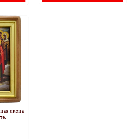
сная икона
те.