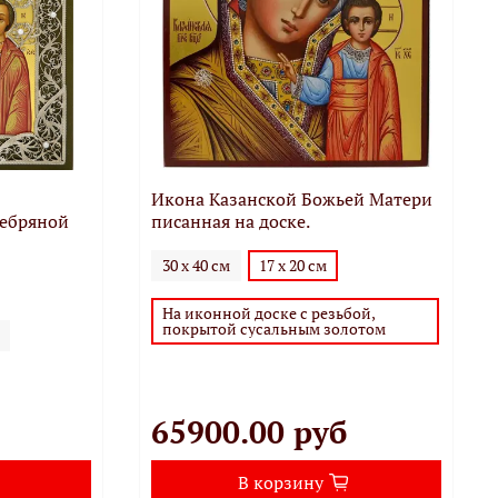
Икона Казанской Божьей Матери
ребряной
писанная на доске.
30 х 40 см
17 х 20 см
На иконной доске с резьбой,
покрытой сусальным золотом
65900.00 руб
В корзину