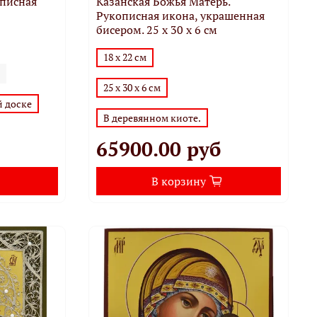
описная
Казанская Божья Матерь.
Рукописная икона, украшенная
бисером. 25 х 30 х 6 см
18 х 22 см
25 х 30 х 6 см
й доске
В деревянном киоте.
65900.00 руб
В корзину