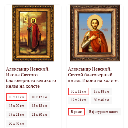
Александр Невский.
Александр Невский.
Икона Святого
Святой благоверный
благоверного великого
князь. Икона на холсте.
князя на холсте
10 х 12 см
15 х 18 см
10 х 15 см
10 х 12 см
17 х 21 см
30 х 40 см
15 х 20 см
15 х 18 см
В раме
В фигурном киоте
17 х 21 см
21 х 30 см
30 х 40 см