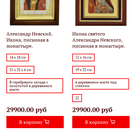
Александр Невский.
Икона святого
Икона, писанная в
Александра Невского,
монастыре.
писанная в монастыре.
14 х 18 см
13 х 16 см
21 х 25 х 6 см
19 х 22 см
В серебряном окладе с
в деревянном киоте под
позолотой в деревянном
стеклом
киоте
22
29900.00 руб
29900.00 руб
В корзину
В корзину