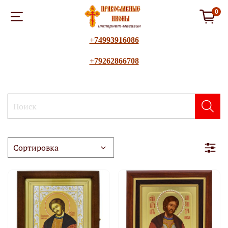
0
+74993916086
+79262866708