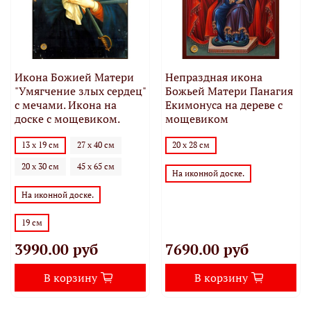
Икона Божией Матери
Непраздная икона
"Умягчение злых сердец"
Божьей Матери Панагия
с мечами. Икона на
Екимонуса на дереве с
доске с мощевиком.
мощевиком
13 х 19 см
27 х 40 см
20 х 28 см
20 х 30 см
45 х 65 см
На иконной доске.
На иконной доске.
19 см
3990.00 руб
7690.00 руб
В корзину
В корзину