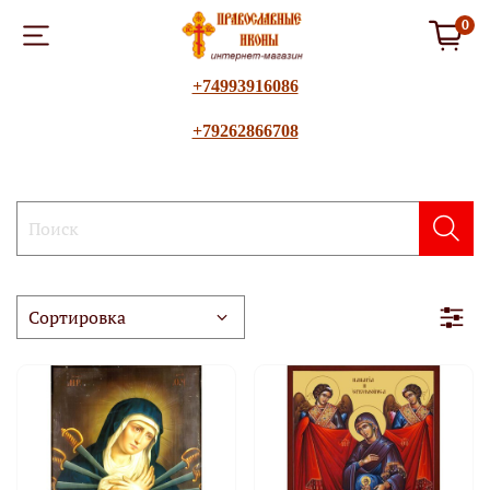
0
+74993916086
+79262866708