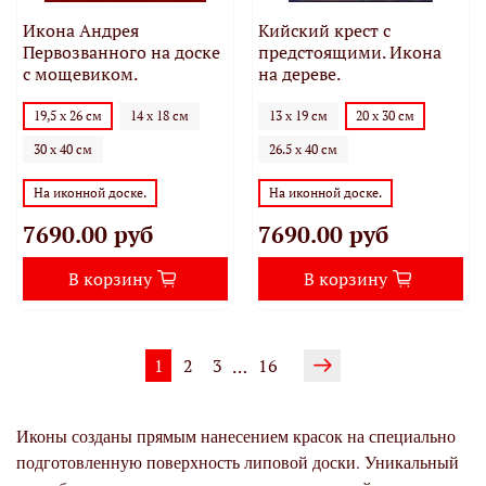
Икона Андрея
Кийский крест с
Первозванного на доске
предстоящими. Икона
с мощевиком.
на дереве.
19,5 х 26 см
14 х 18 см
13 х 19 см
20 х 30 см
30 х 40 см
26.5 х 40 см
На иконной доске.
На иконной доске.
7690.00 руб
7690.00 руб
В корзину
В корзину
1
2
3
16
…
Иконы созданы прямым нанесением красок на специально
подготовленную поверхность липовой доски. Уникальный