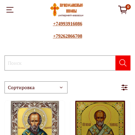
0
+74993916086
+79262866708