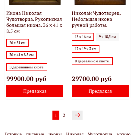
Икона Николая
Николай Чудотворец.
Чудотворца. Рукописная
Небольшая икона
большая икона. 36 x 41 x
ручной работы.
8.5 см
13 х 16 см
9 х 10,5 см
26 х 31 см
17 х 19 х 3 см
36 x 41 x 8.5 см
В деревянном киоте.
В деревянном киоте.
99900.00 руб
29700.00 руб
Предзаказ
Предзаказ
1
2
Готовые писаные иконы Николая Чудотворца можно