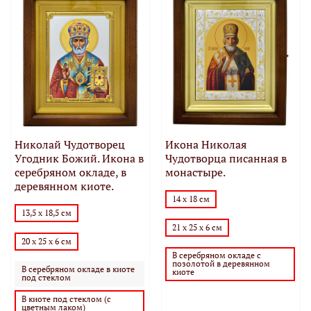
Николай Чудотворец
Икона Николая
Угодник Божий. Икона в
Чудотворца писанная в
серебряном окладе, в
монастыре.
деревянном киоте.
14 х 18 см
13,5 х 18,5 см
21 х 25 х 6 см
20 х 25 х 6 см
В серебряном окладе с
позолотой в деревянном
В серебряном окладе в киоте
киоте
под стеклом
В киоте под стеклом (с
цветным лаком)