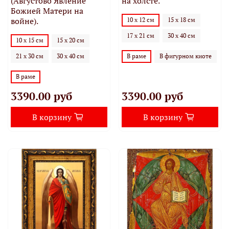
(Августово Явление
на холсте.
Божией Матери на
войне).
10 х 12 см
15 х 18 см
17 х 21 см
30 х 40 см
10 х 15 см
15 х 20 см
21 х 30 см
30 х 40 см
В раме
В фигурном киоте
В раме
3390.00 руб
3390.00 руб
В корзину
В корзину