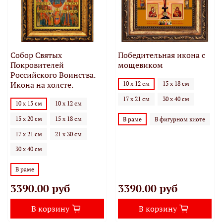
Собор Святых
Победительная икона с
Покровителей
мощевиком
Российского Воинства.
Икона на холсте.
10 х 12 см
15 х 18 см
17 х 21 см
30 х 40 см
10 х 15 см
10 х 12 см
15 х 20 см
15 х 18 см
В раме
В фигурном киоте
17 х 21 см
21 х 30 см
30 х 40 см
В раме
3390.00 руб
3390.00 руб
В корзину
В корзину