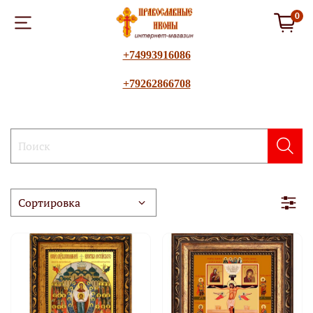
0
+74993916086
+79262866708