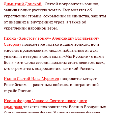
Димитрий Донской
- Святой покровитель воинов,
защищающих русскую землю. Ему молятся об
укреплении страны, сохранении ее единства, защиты
от внешних и внутренних угроз, а также об
укреплении народной веры.
Икона «Христову воину» Александру Васильевичу
Суворову
поможет не только нашим воинам, но и
многим православным людям избавиться от духа
уныния и неверия в свои силы. «Мы Русские - с нами
Бог!» - эти слова сегодня должны стать девизом всех,
кто стремится к возрождению великой России.
Икона Святой Илья Муромец
покровительствует
Российским ракетным войскам и пограничной
службе России.
Икона Федора Ушакова Святого праведного
адмирала
является покровителем Военно Воздушных
Сил и российского флота. У иконы святого Федора