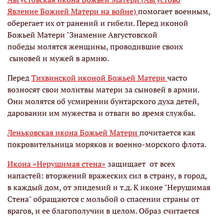
Явление Божией Матери на войне)
помогает военным,
оберегает их от ранений и гибели. Перед иконой
Божьей Матери "Знамение Августовской
победы молятся женщины, проводившие своих
сыновей и мужей в армию.
Перед
Тихвинской иконой Божьей Матери
часто
возносят свои молитвы матери за сыновей в армии.
Они молятся об усмирении бунтарского духа детей,
даровании им мужества и отваги во
в
ремя службы.
Леньковская икона Божьей Матери
почитается как
покровительница моряков и военно-морского флота.
Икона «Нерушимая стена»
защищает от всех
напастей: вторжений вражеских сил в страну, в город,
в каждый дом, от эпидемий и т.д. К иконе "Нерушимая
Стена" обращаются с мольбой о спасении страны от
врагов, и ее благополучии в целом. Образ считается