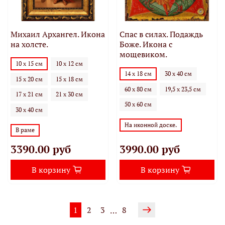
Михаил Архангел. Икона
Спас в силах. Подаждь
на холсте.
Боже. Икона с
мощевиком.
10 х 15 см
10 х 12 см
14 х 18 см
30 х 40 см
15 х 20 см
15 х 18 см
60 х 80 см
19,5 х 23,5 см
17 х 21 см
21 х 30 см
50 х 60 см
30 х 40 см
На иконной доске.
В раме
3390.00 руб
3990.00 руб
В корзину
В корзину
1
2
3
8
…