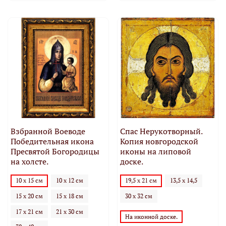
Взбранной Воеводе
Спас Нерукотворный.
Победительная икона
Копия новгородской
Пресвятой Богородицы
иконы на липовой
на холсте.
доске.
10 х 15 см
10 х 12 см
19,5 х 21 см
13,5 х 14,5
15 х 20 см
15 х 18 см
30 х 32 см
17 х 21 см
21 х 30 см
На иконной доске.