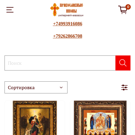
0
+74993916086
+79262866708