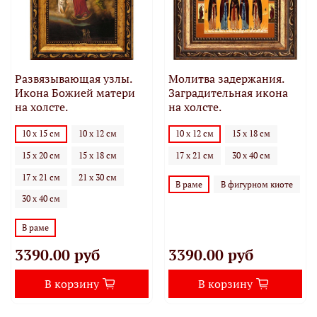
Развязывающая узлы.
Молитва задержания.
Икона Божией матери
Заградительная икона
на холсте.
на холсте.
10 х 15 см
10 х 12 см
10 х 12 см
15 х 18 см
15 х 20 см
15 х 18 см
17 х 21 см
30 х 40 см
17 х 21 см
21 х 30 см
В раме
В фигурном киоте
30 х 40 см
В раме
3390.00 руб
3390.00 руб
В корзину
В корзину