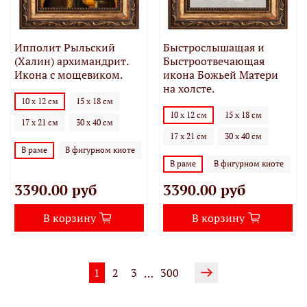
Ипполит Рыльский
Быстрослышащая и
(Халин) архимандрит.
Быстроотвечающая
Икона с мощевиком.
икона Божьей Матери
на холсте.
10 х 12 см
15 х 18 см
10 х 12 см
15 х 18 см
17 х 21 см
30 х 40 см
17 х 21 см
30 х 40 см
В раме
В фигурном киоте
В раме
В фигурном киоте
3390.00 руб
3390.00 руб
В корзину
В корзину
1
2
3
300
…