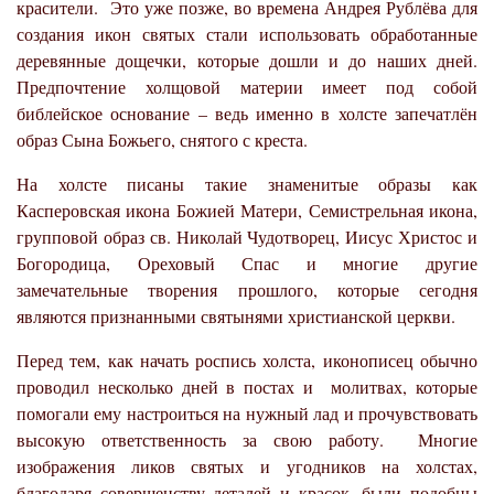
красители. Это уже позже, во времена Андрея Рублёва для
создания икон святых стали использовать обработанные
деревянные дощечки, которые дошли и до наших дней.
Предпочтение холщовой материи имеет под собой
библейское основание – ведь именно в холсте запечатлён
образ Сына Божьего, снятого с креста.
На холсте писаны такие знаменитые образы как
Касперовская икона Божией Матери, Семистрельная икона,
групповой образ св. Николай Чудотворец, Иисус Христос и
Богородица, Ореховый Спас и многие другие
замечательные творения прошлого, которые сегодня
являются признанными святынями христианской церкви.
Перед тем, как начать роспись холста, иконописец обычно
проводил несколько дней в постах и молитвах, которые
помогали ему настроиться на нужный лад и прочувствовать
высокую ответственность за свою работу. Многие
изображения ликов святых и угодников на холстах,
благодаря совершенству деталей и красок, были подобны