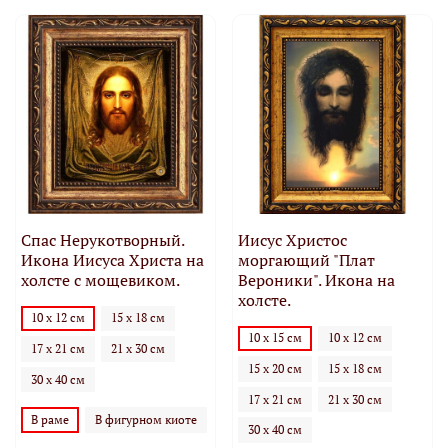
Спас Нерукотворный.
Иисус Христос
Икона Иисуса Христа на
моргающий "Плат
холсте с мощевиком.
Вероники". Икона на
холсте.
10 х 12 см
15 х 18 см
10 х 15 см
10 х 12 см
17 х 21 см
21 х 30 см
15 х 20 см
15 х 18 см
30 х 40 см
17 х 21 см
21 х 30 см
В раме
В фигурном киоте
30 х 40 см