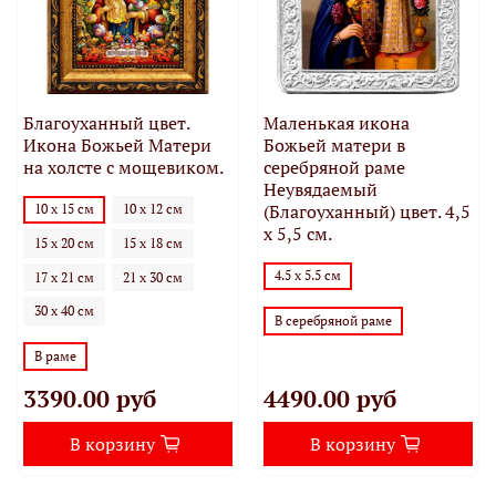
Благоуханный цвет.
Маленькая икона
Икона Божьей Матери
Божьей матери в
на холсте с мощевиком.
серебряной раме
Неувядаемый
(Благоуханный) цвет. 4,5
10 х 15 см
10 х 12 см
х 5,5 см.
15 х 20 см
15 х 18 см
4.5 х 5.5 см
17 х 21 см
21 х 30 см
30 х 40 см
В серебряной раме
В раме
3390.00 руб
4490.00 руб
В корзину
В корзину