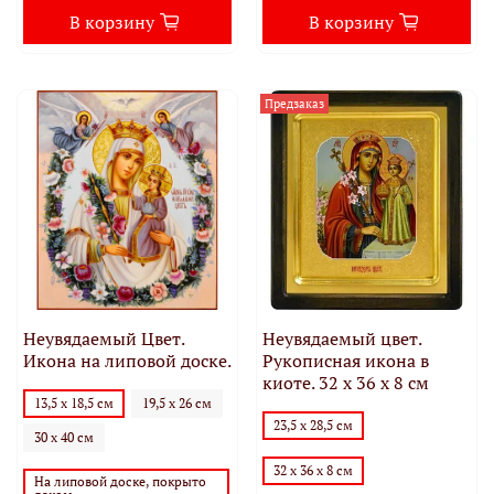
В корзину
В корзину
Предзаказ
Неувядаемый Цвет.
Неувядаемый цвет.
Икона на липовой доске.
Рукописная икона в
киоте. 32 х 36 х 8 см
13,5 х 18,5 см
19,5 х 26 см
23,5 х 28,5 см
30 х 40 см
32 х 36 х 8 см
На липовой доске, покрыто