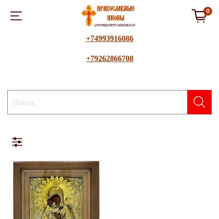
0
+74993916086
+79262866708