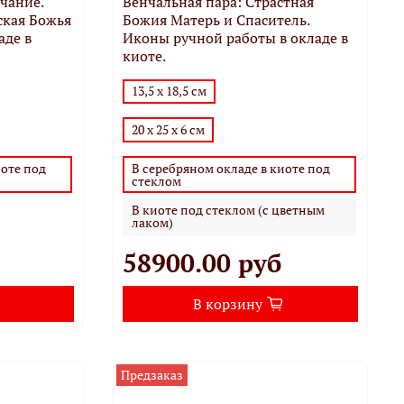
чание.
Венчальная пара: Страстная
ская Божья
Божия Матерь и Спаситель.
аде в
Иконы ручной работы в окладе в
киоте.
13,5 х 18,5 см
20 х 25 х 6 см
иоте под
В серебряном окладе в киоте под
стеклом
В киоте под стеклом (с цветным
лаком)
58900.00 руб
В корзину
Предзаказ