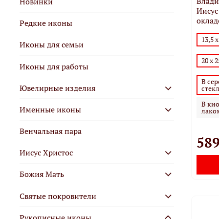
Влади
Новинки
Иисус
оклад
Редкие иконы
13,5 х
Иконы для семьи
20 х 2
Иконы для работы
В сер
Ювелирные изделия
стек
В кио
Именные иконы
лако
Венчальная пара
589
Иисус Христос
Божия Mать
Святые покровители
Рукописные иконы