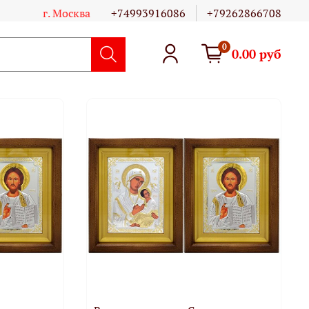
г. Москва
+74993916086
+79262866708
0
0.00 руб