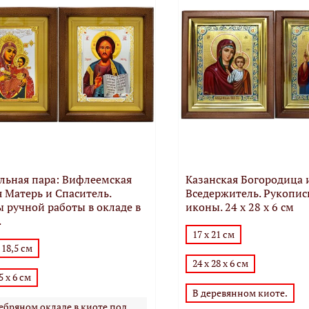
льная пара: Вифлеемская
Казанская Богородица 
 Матерь и Спаситель.
Вседержитель. Рукопи
 ручной работы в окладе в
иконы. 24 х 28 х 6 см
.
17 х 21 см
 18,5 см
24 х 28 х 6 см
5 х 6 см
В деревянном киоте.
ебряном окладе в киоте под