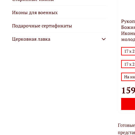
Иконы для военных
Рукоп
Подарочные сертификаты
Божия
Иконы
Церковная лавка
молод
17 х 
17 х 
На и
159
Готовые
предста