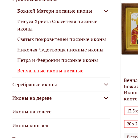
Божией Матери писаные иконы
Иисуса Христа Спасителя писаные
иконы
Святых покровителей писаные иконы
Николая Чудотворца писаные иконы
Петра и Февронии писаные иконы
Венчальные иконы писаные
Венча
Серебряные иконы
Божия
Иконы
Иконы на дереве
киоте
13,5 х
Иконы на холсте
20 х 2
Иконы конгрев
В сер