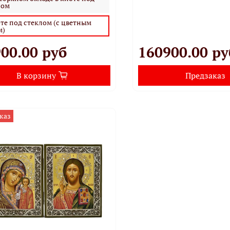
лом
те под стеклом (с цветным
м)
00.00 руб
160900.00 ру
В корзину
Предзаказ
каз