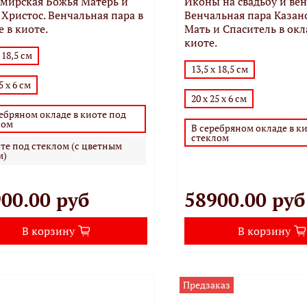
мирская Божья Матерь и
Иконы на свадьбу и вен
 Христос. Венчальная пара в
Венчальная пара Казан
е в киоте.
Мать и Спаситель в окл
киоте.
 18,5 см
13,5 х 18,5 см
5 х 6 см
20 х 25 х 6 см
ебряном окладе в киоте под
лом
В серебряном окладе в к
стеклом
те под стеклом (с цветным
м)
00.00 руб
58900.00 руб
В корзину
В корзину
Предзаказ