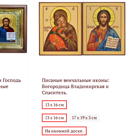
и Господь
Писаные венчальные иконы:
сные
Богородица Владимирская и
Спаситель.
13 х 16 см
13 х 16 см
17 х 19 х 3 см
На иконной доске.