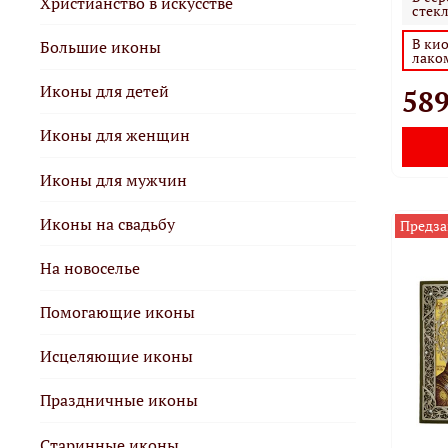
Христианство в искусстве
стек
В кио
Большие иконы
лако
Иконы для детей
589
Иконы для женщин
Иконы для мужчин
Иконы на свадьбу
Предза
На новоселье
Помогающие иконы
Исцеляющие иконы
Праздничные иконы
Старинные иконы