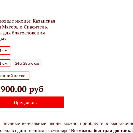
исные иконы: Казанская
 Матерь и Спаситель.
 для благословения
ых.
21 см
21 см
24 х 28 х 6 см
конной доске.
900.00 руб
Предзаказ
 писаные венчальные иконы можно приобрести в выставочно
Возможна быстрая доставка
влена в единственном экземпляре!