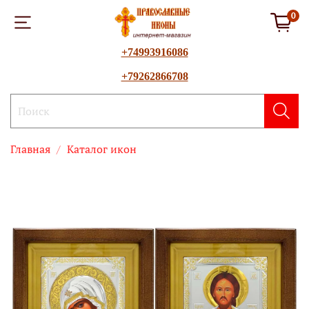
0
+74993916086
+79262866708
Главная
Каталог икон