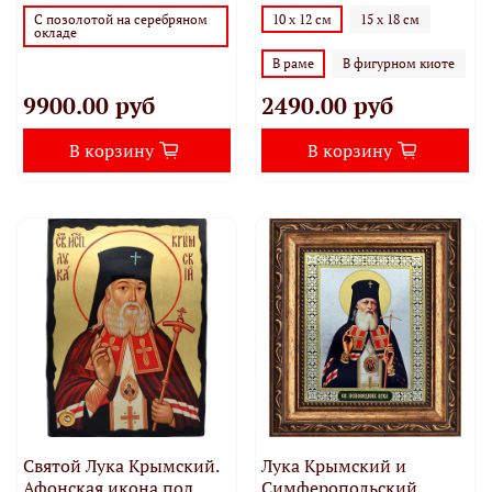
10 х 12 см
15 х 18 см
С позолотой на серебряном
окладе
В раме
В фигурном киоте
9900.00 руб
2490.00 руб
В корзину
В корзину
Святой Лука Крымский.
Лука Крымский и
Афонская икона под
Симферопольский