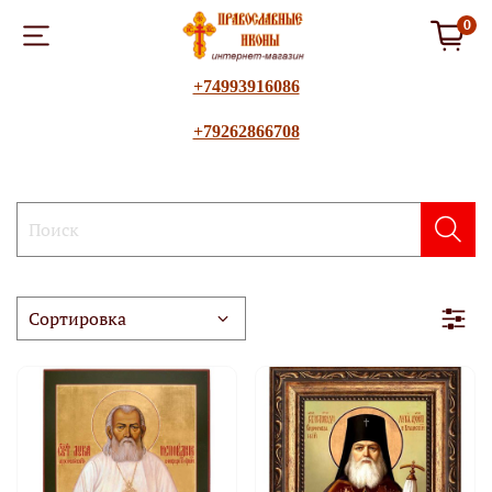
0
+74993916086
+79262866708