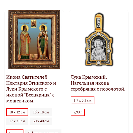
Икона Святителей
Лука Крымский.
Нектария Эгинского и
Нательная икона
Луки Крымского с
серебряная с позолотой.
иконой "Всецарица" с
мощевиком.
1,7 х 3,3 см
10 х 12 см
15 х 18 см
7,90 г
17 х 21 см
30 х 40 см