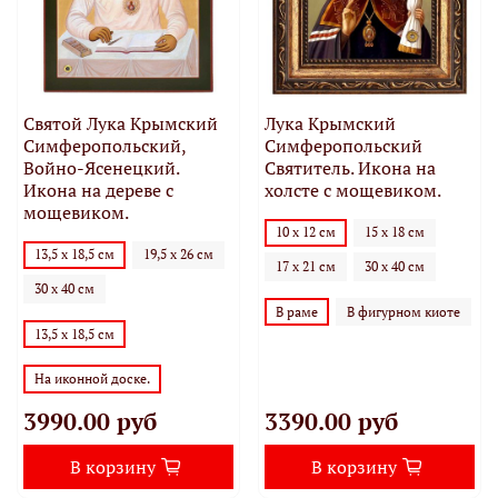
Святой Лука Крымский
Лука Крымский
Симферопольский,
Симферопольский
Войно-Ясенецкий.
Святитель. Икона на
Икона на дереве с
холсте с мощевиком.
мощевиком.
10 х 12 см
15 х 18 см
13,5 х 18,5 см
19,5 х 26 см
17 х 21 см
30 х 40 см
30 х 40 см
В раме
В фигурном киоте
13,5 х 18,5 см
На иконной доске.
3990.00 руб
3390.00 руб
В корзину
В корзину