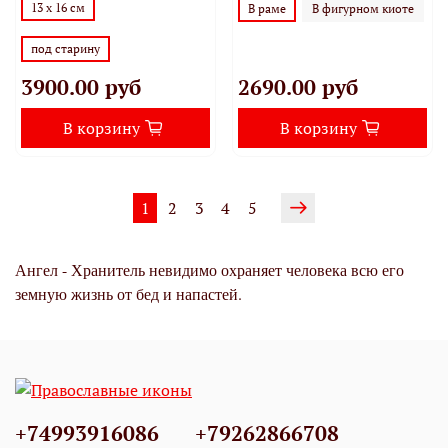
13 х 16 см
В раме
В фигурном киоте
под старину
3900.00 руб
2690.00 руб
В корзину
В корзину
1
2
3
4
5
Ангел - Хранитель невидимо охраняет человека всю его
земную жизнь от бед и напастей.
+74993916086
+79262866708