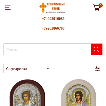
0
+74993916086
+79262866708