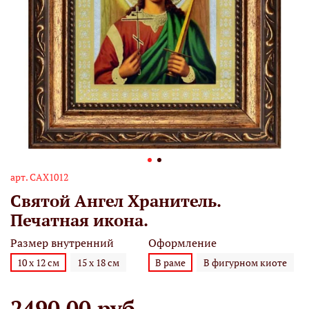
арт.
САХ1012
Святой Ангел Хранитель.
Печатная икона.
Размер внутренний
Оформление
10 х 12 см
15 х 18 см
В раме
В фигурном киоте
2490.00 руб