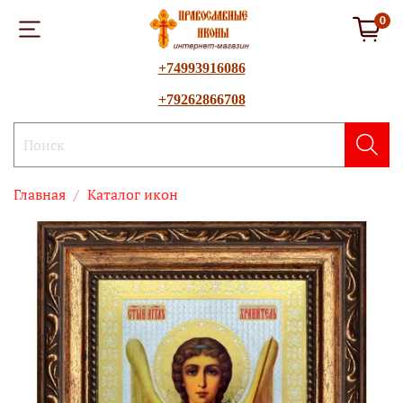
0
+74993916086
+79262866708
Главная
Каталог икон