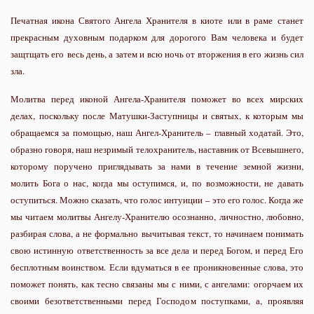
Печатная икона Святого Ангела Хранителя в киоте или в раме станет
прекрасным духовным подарком для дорогого Вам человека и будет
защтщать его весь день, а затем и всю ночь от вторжения в его жизнь сил
зла.
Молитва перед иконой Ангела-Хранителя поможет во всех мирских
делах, поскольку после Матушки-Заступницы и святых, к которым мы
обращаемся за помощью, наш Ангел-Хранитель – главный ходатай. Это,
образно говоря, наш незримый телохранитель, наставник от Всевышнего,
которому поручено приглядывать за нами в течение земной жизни,
молить Бога о нас, когда мы оступимся, и, по возможности, не давать
оступиться. Можно сказать, что голос интуиции – это его голос. Когда же
мы читаем молитвы Ангелу-Хранителю осознанно, личностно, любовно,
разбирая слова, а не формально вычитывая текст, то начинаем понимать
свою истинную ответственность за все дела и перед Богом, и перед Его
бесплотным воинством. Если вдуматься в ее проникновенные слова, это
поможет понять, как тесно связаны мы с ними, с ангелами: огорчаем их
своими безответственными перед Господом поступками, а, проявляя