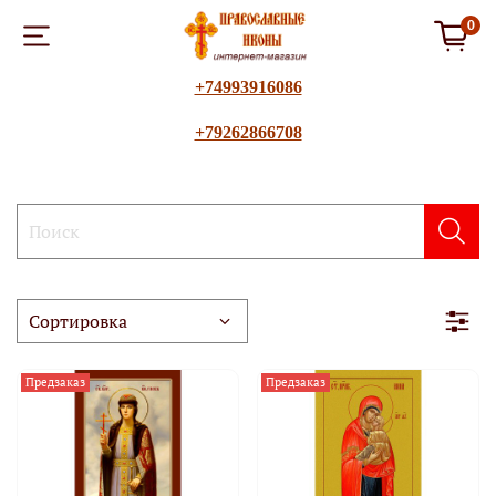
0
+74993916086
+79262866708
Предзаказ
Предзаказ