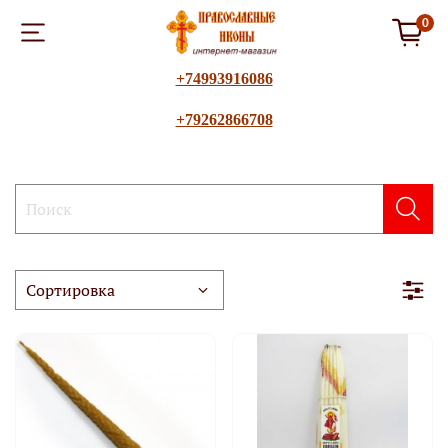
0
+74993916086
+79262866708