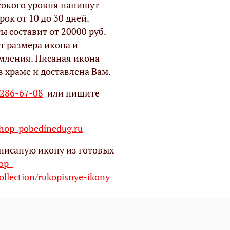
окого уровня напишут
рок от 10 до 30 дней.
ы составит от 20000 руб.
т размера икона и
мления. Писаная икона
в храме и доставлена Вам.
 286-67-08
или пишите
op-pobedinedug.ru
писаную икону из готовых
hop-
ollection/rukopisnye-ikony