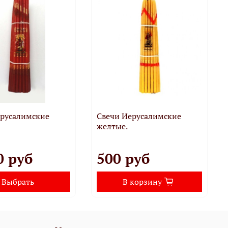
ерусалимские
Свечи Иерусалимские
желтые.
0 руб
500 руб
Выбрать
В корзину