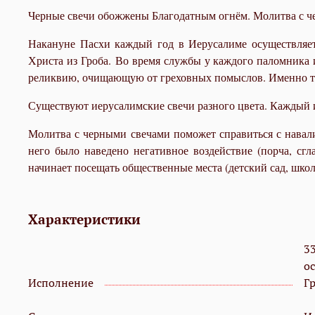
Черные свечи обожжены Благодатным огнём. Молитва с ч
Накануне Пасхи каждый год в Иерусалиме осуществляет
Христа из Гроба. Во время службы у каждого паломника 
реликвию, очищающую от греховных помыслов. Именно те
Существуют иерусалимские свечи разного цвета. Каждый и
Молитва с черными свечами поможет справиться с навалив
него было наведено негативное воздействие (порча, сг
начинает посещать общественные места (детский сад, школ
Характеристики
3
о
Исполнение
Гр