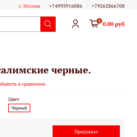
г. Москва
+74993916086
+79262866708
0
0.00 руб
салимские черные.
обавить в сравнение
Цвет
Чёрный
Предзаказ