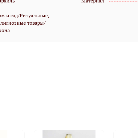
зраиль
Материал
ом и сад/Ритуальные,
елигиозные товары/
кона