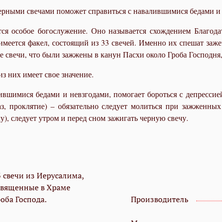
ерными свечами поможет справиться с навалившимися бедами и 
ся особое богослужение. Оно называется схождением Благод
имеется факел, состоящий из 33 свечей. Именно их спешат заж
 свечи, что были зажжены в канун Пасхи около Гроба Господня
з них имеет свое значение.
шимися бедами и невзгодами, помогает бороться с депрессией,
лаз, проклятие) – обязательно следует молиться при зажженны
у), следует утром и перед сном зажигать черную свечу.
3 свечи из Иерусалима,
священные в Храме
оба Господа.
Производитель