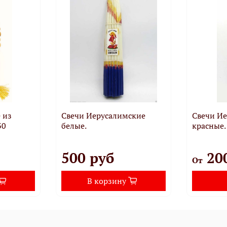
 из
Свечи Иерусалимские
Свечи И
30
белые.
красные.
500 руб
20
От
В корзину