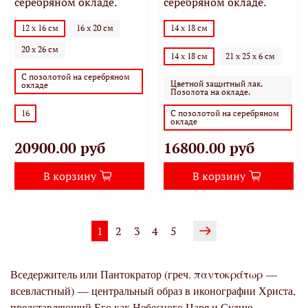
серебряном окладе.
серебряном окладе.
12 х 16 см
16 х 20 см
14 х 18 см
20 х 26 см
14 х 18 см
21 х 25 х 6 см
С позолотой на серебряном
Цветной защитный лак.
окладе
Позолота на окладе.
16
С позолотой на серебряном
окладе
20900.00 руб
16800.00 руб
В корзину
В корзину
1
2
3
4
5
Вседержитель или Пантократор (греч. παντοκράτωρ —
всевластный
) — центральный образ в иконографии Христа,
представляющий Его как Небесного Царя и Судию.