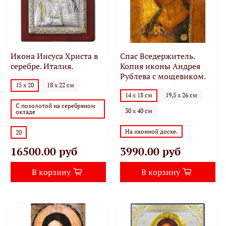
Икона Иисуса Христа в
Спас Вседержитель.
серебре. Италия.
Копия иконы Андрея
Рублева с мощевиком.
15 х 20
18 х 22 см
14 х 18 см
19,5 х 26 см
С позолотой на серебряном
30 х 40 см
окладе
На иконной доске.
20
16500.00 руб
3990.00 руб
В корзину
В корзину