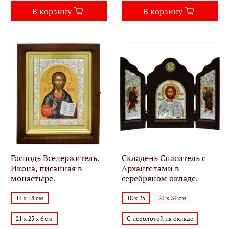
В корзину
В корзину
Господь Вседержитель.
Складень Спаситель с
Икона, писанная в
Архангелами в
монастыре.
серебряном окладе.
14 х 18 см
18 х 25
24 х 34 см
21 х 25 х 6 см
С позолотой на окладе