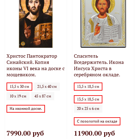
Христос Пантократор
Спаситель
Синайский. Копия
Вседержитель. Икона
иконы VI века на доске с
Иисуса Христа в
мощевиком.
серебряном окладе.
15,5 х 30 см
21,5 х 40 см
13,5 х 18,5 см
10 х 19 см
45 х 87 см
13,5 х 18,5 см
На иконной доске.
20 х 25 х 6 см
С позолотой на окладе
7990.00 руб
11900.00 руб