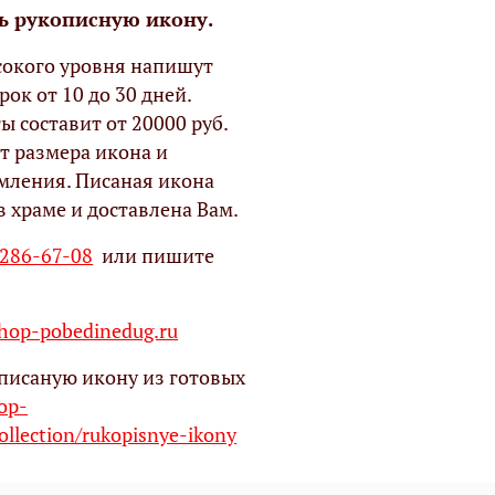
ь рукописную икону.
окого уровня напишут
рок от 10 до 30 дней.
ы составит от 20000 руб.
т размера икона и
мления. Писаная икона
в храме и доставлена Вам.
 286-67-08
или пишите
op-pobedinedug.ru
писаную икону из готовых
hop-
ollection/rukopisnye-ikony