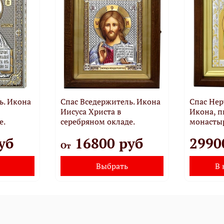
ь. Икона
Спас Вседержитель. Икона
Спас Не
Иисуса Христа в
Икона, п
е.
серебряном окладе.
монасты
уб
16800 руб
2990
От
Выбрать
В 