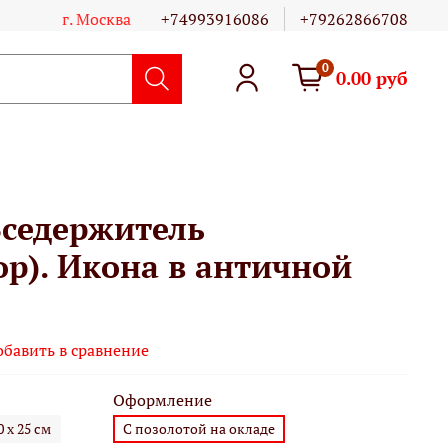
г. Москва
+74993916086
+79262866708
0
0.00 руб
Вседержитель
р). Икона в античной
обавить в сравнение
Оформление
0 х 25 см
С позолотой на окладе