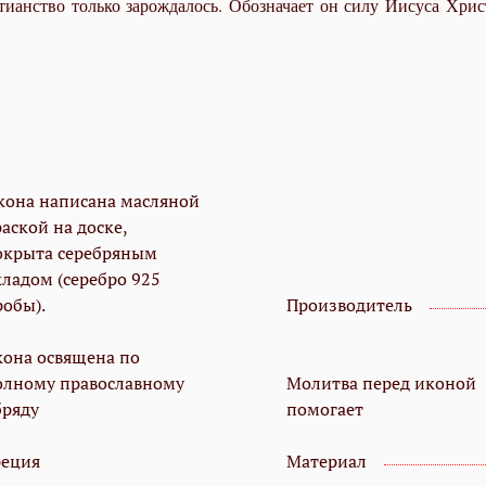
ианство только зарождалось. Обозначает он силу Иисуса Христ
кона написана масляной
аской на доске,
окрыта серебряным
кладом (серебро 925
робы).
Производитель
кона освящена по
олному православному
Молитва перед иконой
бряду
помогает
реция
Материал