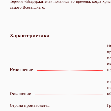
Термин «Вседержитель» появился во времена, когда христ
самого Всевышнего.
Характеристики
И
кр
п
о
Исполнение
п
и
п
Освящение
о
Страна производства
Г