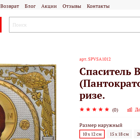
Возврат
Блог
Акции
Отзывы
Контакты
арт.
SPVSA1012
Спаситель 
(Пантократо
ризе.
Д
(0)
Размер наружный
10 х 12 см
15 х 18 см
2