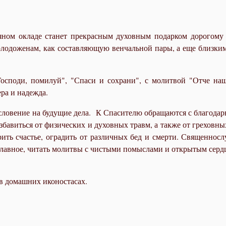
яном окладе станет прекрасным духовным подарком дорогому 
лодоженам, как составляющую венчальной пары, а еще близким
осподи, помилуй", "Спаси и сохрани", с молитвой "Отче наш
ра и надежда.
словение на будущие дела. К Спасителю обращаются с благодар
бавиться от физических и духовных травм, а также от греховны
ить счастье, оградить от различных бед и смерти. Священносл
 Главное, читать молитвы с чистыми помыслами и открытым серд
в домашних иконостасах.