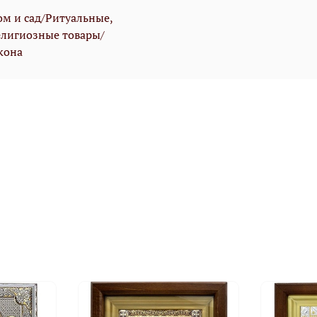
ом и сад/Ритуальные,
елигиозные товары/
кона