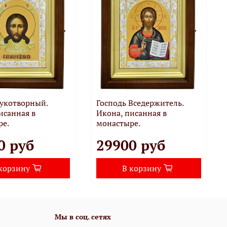
рукотворный.
Господь Вседержитель.
исанная в
Икона, писанная в
ре.
монастыре.
0 руб
29900 руб
корзину
В корзину
Мы в соц. сетях