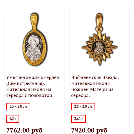
Умягчение злых сердец
Вифлеемская Звезда.
(Семистрельная).
Нательная икона
Нательная икона из
Божией Матери из
серебра с позолотой.
серебра.
1,3 х 3,0 см
2,8 х 2,0 см
4,5 г
3,62 г
7762.00 руб
7920.00 руб