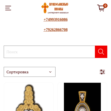
0
+74993916086
+79262866708