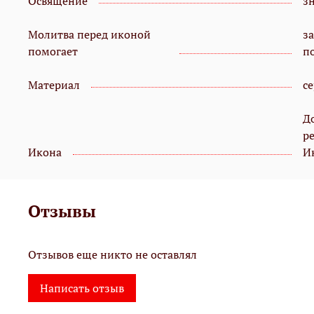
Освящение
з
Молитва перед иконой
з
помогает
п
Материал
с
Д
р
Икона
И
Отзывы
Отзывов еще никто не оставлял
Написать отзыв