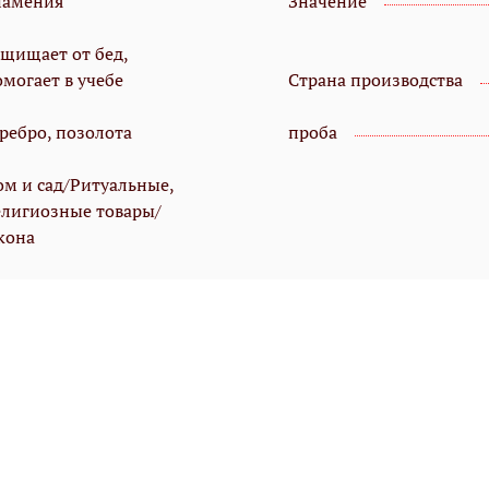
намения
Значение
ащищает от бед,
омогает в учебе
Страна производства
еребро, позолота
проба
ом и сад/Ритуальные,
елигиозные товары/
кона