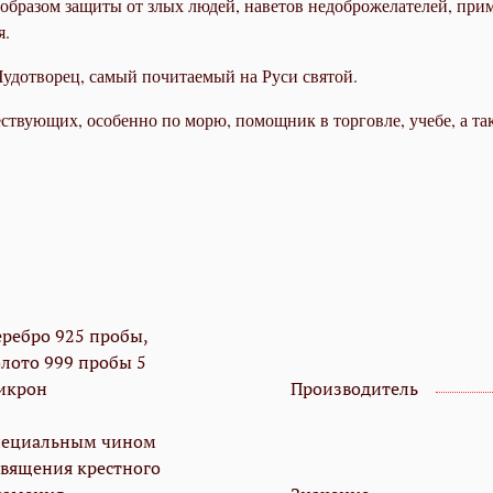
образом защиты от злых людей, наветов недоброжелателей, при
я.
Чудотворец, самый почитаемый на Руси святой.
ствующих, особенно по морю, помощник в торговле, учебе, а та
еребро 925 пробы,
олото 999 пробы 5
икрон
Производитель
пециальным чином
священия крестного