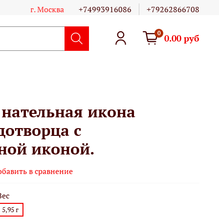
г. Москва
+74993916086
+79262866708
0
0.00 руб
 нательная икона
дотворца с
ной иконой.
обавить в сравнение
Вес
5,95 г