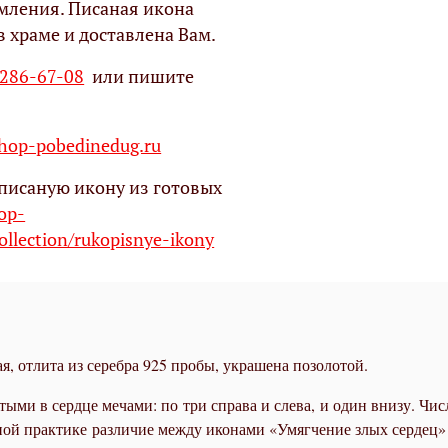
мления. Писаная икона
в храме и доставлена Вам.
 286-67-08
или пишите
op-pobedinedug.ru
писаную икону из готовых
hop-
ollection/rukopisnye-ikony
я, отлита из серебра 925 пробы, украшена позолотой.
ыми в сердце мечами: по три справа и слева, и один внизу. Числ
й практике различие между иконами «Умягчение злых сердец» и