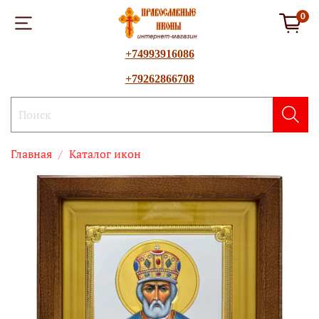
0
+74993916086
+79262866708
Главная
Каталог икон