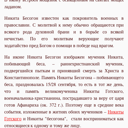
ладаном.
Никита Бесогон известен как покровитель военных в
православии. С молитвой к нему обычно обращаются при
всякого рода духовной брани и в борьбе со всякой
нечистью. По его молитвам верующие получают
ходатайство пред Богом о помощи в победе над врагом.
На иконе Никита Бесогон изображен мученик Никита,
побивающий беса, – раннехристианский мученик,
подвергшийся пыткам и принявший смерть за Христа в
Константинополе. Память Никиты Бесогона – побивающего
беса, праздновалась 15/28 сентября, то есть в тот же день,
что и память великомученика Никиты Готского,
военачальника-христианина, пострадавшего за веру от царя
готов Афанариха (ок. 372 г.). Поэтому еще в средние века
события, изложенные в житиях обоих мучеников –
Никиты
Готского
и Никиты "бесогона", стали восприниматься как
относящиеся к одному и тому же лицу.