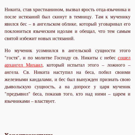
Никита, став христианином, вызвал ярость отца-язычника и
после истязаний был скинут в темницу. Там к мученику
явился бес – в ангельском облике, который уговаривал его
поклониться языческим идолам и обещал, что тем самым
святой избежит новых истязаний.
Но мученик усомнился в ангельской сущности этого
"гостя", и по молитве Господу св. Никиты с небес
сошел
архангел Михаил
, который испытал этого – ложного –
ангела. Св. Никита наступил на беса, побил своими
железными кандалами, и бес был вынужден признать свою
дьявольскую сущность, а на допросе у царя мученик
"предъявил" беса, показав того, кто над ними – царем и
язычниками – властвует.