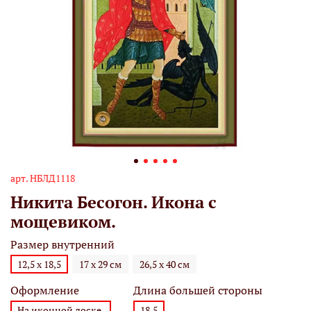
арт.
НБЛД1118
Никита Бесогон. Икона с
мощевиком.
Размер внутренний
12,5 х 18,5
17 х 29 см
26,5 х 40 см
Оформление
Длина большей стороны
На иконной доске.
18,5