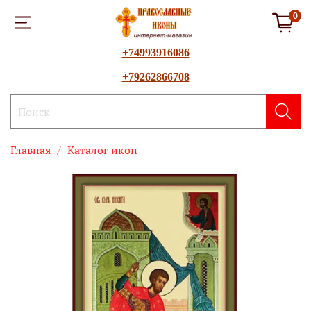
0
+74993916086
+79262866708
Главная
Каталог икон