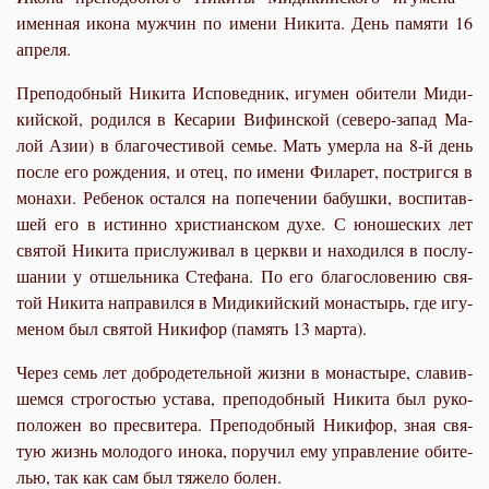
именная икона мужчин по имени Никита. День памяти 16
апреля.
Пре­по­доб­ный Ни­ки­та Ис­по­вед­ник, игу­мен оби­те­ли Ми­ди­
кий­ской, ро­дил­ся в Ке­са­рии Вифин­ской (се­ве­ро-за­пад Ма­
лой Азии) в бла­го­че­сти­вой се­мье. Мать умер­ла на 8-й день
по­сле его рож­де­ния, и отец, по име­ни Фила­рет, по­стриг­ся в
мо­на­хи. Ре­бе­нок остал­ся на по­пе­че­нии ба­буш­ки, вос­пи­тав­
шей его в ис­тин­но хри­сти­ан­ском ду­хе. С юно­ше­ских лет
свя­той Ни­ки­та при­слу­жи­вал в церк­ви и на­хо­дил­ся в по­слу­
ша­нии у от­шель­ни­ка Сте­фа­на. По его бла­го­сло­ве­нию свя­
той Ни­ки­та на­пра­вил­ся в Ми­ди­кий­ский мо­на­стырь, где игу­
ме­ном был свя­той Ни­ки­фор (па­мять 13 мар­та).
Через семь лет доб­ро­де­тель­ной жиз­ни в мо­на­сты­ре, сла­вив­
шем­ся стро­го­стью уста­ва, пре­по­доб­ный Ни­ки­та был ру­ко­
по­ло­жен во пре­сви­те­ра. Пре­по­доб­ный Ни­ки­фор, зная свя­
тую жизнь мо­ло­до­го ино­ка, по­ру­чил ему управ­ле­ние оби­те­
лью, так как сам был тя­же­ло бо­лен.