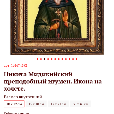
арт.
131674692
Никита Мидикийский
преподобный игумен. Икона на
холсте.
Размер внутренний
10 х 12 см
15 х 18 см
17 х 21 см
30 х 40 см
Оформление