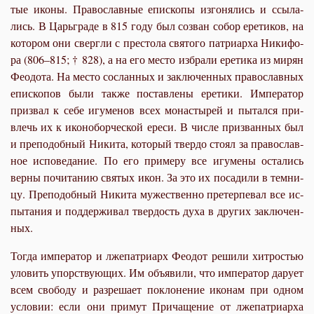
тые ико­ны. Пра­во­слав­ные епи­ско­пы из­го­ня­лись и ссы­ла­
лись. В Ца­рь­гра­де в 815 го­ду был со­зван со­бор ере­ти­ков, на
ко­то­ром они сверг­ли с пре­сто­ла свя­то­го пат­ри­ар­ха Ни­ки­фо­
ра (806–815; † 828), а на его ме­сто из­бра­ли ере­ти­ка из ми­рян
Фе­о­до­та. На ме­сто со­слан­ных и за­клю­чен­ных пра­во­слав­ных
епи­ско­пов бы­ли так­же по­став­ле­ны ере­ти­ки. Им­пе­ра­тор
при­звал к се­бе игу­ме­нов всех мо­на­сты­рей и пы­тал­ся при­
влечь их к ико­но­бор­че­ской ере­си. В чис­ле при­зван­ных был
и пре­по­доб­ный Ни­ки­та, ко­то­рый твер­до сто­ял за пра­во­слав­
ное ис­по­ве­да­ние. По его при­ме­ру все игу­ме­ны оста­лись
вер­ны по­чи­та­нию свя­тых икон. За это их по­са­ди­ли в тем­ни­
цу. Пре­по­доб­ный Ни­ки­та му­же­ствен­но пре­тер­пе­вал все ис­
пы­та­ния и под­дер­жи­вал твер­дость ду­ха в дру­гих за­клю­чен­
ных.
То­гда им­пе­ра­тор и лже­па­три­арх Фе­о­дот ре­ши­ли хит­ро­стью
уло­вить упор­ству­ю­щих. Им объ­яви­ли, что им­пе­ра­тор да­ру­ет
всем сво­бо­ду и раз­ре­ша­ет по­кло­не­ние ико­нам при од­ном
усло­вии: ес­ли они при­мут При­ча­ще­ние от лже­па­три­ар­ха