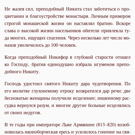
Не жа­лея сил, пре­по­доб­ный Ни­ки­та стал за­бо­тить­ся о про­
цве­та­нии и бла­го­устрой­стве мо­на­сты­ря. Лич­ным при­ме­ром
стро­гой мо­на­ше­ской жиз­ни он на­став­лял бра­тию. Вско­ре
сла­ва о вы­со­кой жиз­ни на­сель­ни­ков оби­те­ли при­влек­ла ту­
да мно­гих, ищу­щих спа­се­ния. Через несколь­ко лет чис­ло мо­
на­хов уве­ли­чи­лось до 100 че­ло­век.
Ко­гда пре­по­доб­ный Ни­ки­фор в глу­бо­кой ста­ро­сти ото­шел
ко Гос­по­ду, бра­тия еди­но­душ­но из­бра­ла игу­ме­ном пре­по­
доб­но­го Ни­ки­ту.
Гос­подь удо­сто­ил свя­то­го Ни­ки­ту да­ра чу­до­тво­ре­ния. По
его мо­лит­ве глу­хо­не­мо­му от­ро­ку воз­вра­тил­ся дар ре­чи; две
бес­но­ва­тые жен­щи­ны по­лу­чи­ли ис­це­ле­ние; ли­шен­но­му рас­
суд­ка вер­нул­ся ра­зум, и мно­гие дру­гие боль­ные ис­це­ля­лись
от сво­их неду­гов.
В те го­ды при им­пе­ра­то­ре Льве Ар­мя­нине (813–820) воз­об­
но­ви­лась ико­но­бор­че­ская ересь и уси­ли­лось го­не­ние на свя­