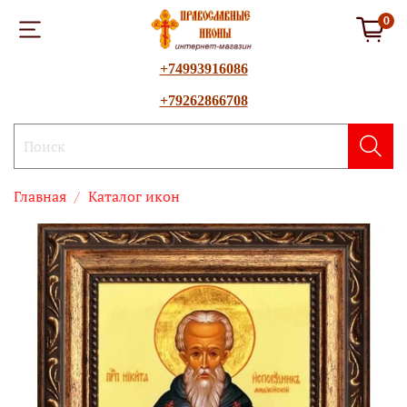
0
+74993916086
+79262866708
Главная
Каталог икон