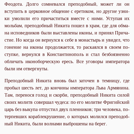
Фе­о­до­та. Дол­го со­мне­вал­ся пре­по­доб­ный, мо­жет ли он
всту­пить в цер­ков­ное об­ще­ние с ере­ти­ком, но дру­гие уз­ни­
ки умо­ли­ли его при­ча­стить­ся вме­сте с ни­ми. Усту­пая их
моль­бам, пре­по­доб­ный Ни­ки­та по­шел в храм, где для об­ма­
на ис­по­вед­ни­ков бы­ли вы­став­ле­ны ико­ны, и при­нял При­ча­
стие. Но ко­гда он вер­нул­ся к се­бе в мо­на­стырь и уви­дел, что
го­не­ние на ико­ны про­дол­жа­ет­ся, то рас­ка­ял­ся в сво­ем по­
ступ­ке, вер­нул­ся в Кон­стан­ти­но­поль и стал без­бо­яз­нен­но
об­ли­чать ико­но­бор­че­скую ересь. Все уго­во­ры им­пе­ра­то­ра
бы­ли им от­верг­ну­ты.
Пре­по­доб­ный Ни­ки­та вновь был за­то­чен в тем­ни­цу, где
про­был шесть лет, до кон­чи­ны им­пе­ра­то­ра Льва Ар­мя­ни­на.
Там, пе­ре­но­ся го­лод и скор­би, пре­по­доб­ный Ни­ки­та си­лой
сво­их мо­литв со­вер­шал чу­де­са: по его мо­лит­ве Фри­гий­ский
царь без вы­ку­па от­пу­стил двух плен­ни­ков; три че­ло­ве­ка, по­
тер­пев­ших ко­раб­ле­кру­ше­ние, о ко­то­рых мо­лил­ся пре­по­доб­
ный Ни­ки­та, бы­ли вол­на­ми вы­бро­ше­ны на бе­рег.