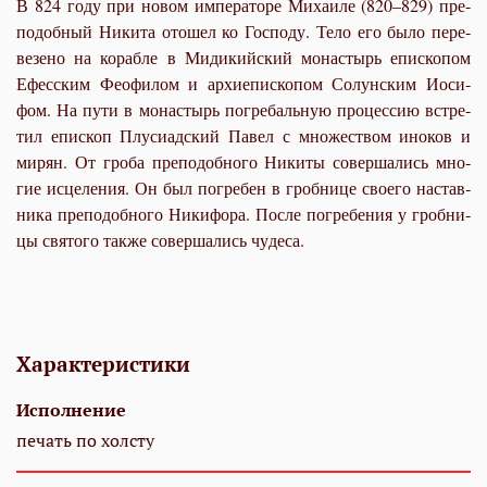
В 824 го­ду при но­вом им­пе­ра­то­ре Ми­ха­и­ле (820–829) пре­
по­доб­ный Ни­ки­та ото­шел ко Гос­по­ду. Те­ло его бы­ло пе­ре­
ве­зе­но на ко­раб­ле в Ми­ди­кий­ский мо­на­стырь епи­ско­пом
Ефес­ским Фе­о­фи­лом и ар­хи­епи­ско­пом Со­лун­ским Иоси­
фом. На пу­ти в мо­на­стырь по­гре­баль­ную про­цес­сию встре­
тил епи­скоп Плу­си­ад­ский Па­вел с мно­же­ством ино­ков и
ми­рян. От гро­ба пре­по­доб­но­го Ни­ки­ты со­вер­ша­лись мно­
гие ис­це­ле­ния. Он был по­гре­бен в гроб­ни­це сво­е­го на­став­
ни­ка пре­по­доб­но­го Ни­ки­фо­ра. По­сле по­гре­бе­ния у гроб­ни­
цы свя­то­го так­же со­вер­ша­лись чу­де­са.
Характеристики
Исполнение
печать по холсту