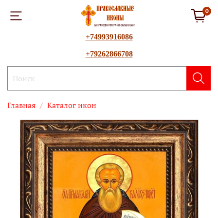
0
+74993916086
+79262866708
Главная
Каталог икон