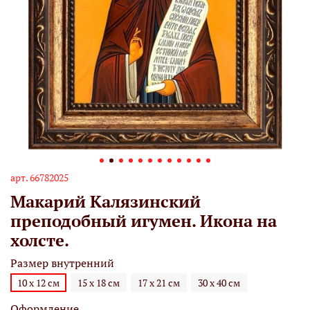
арт.
66782025
Макарий Калязинский
преподобный игумен. Икона на
холсте.
Размер внутренний
10 х 12 см
15 х 18 см
17 х 21 см
30 х 40 см
Оформление