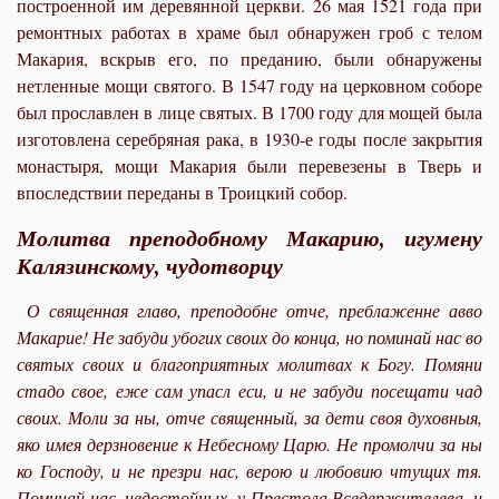
построенной им деревянной церкви. 26 мая 1521 года при
ремонтных работах в храме был обнаружен гроб с телом
Макария, вскрыв его, по преданию, были обнаружены
нетленные мощи святого. В 1547 году на церковном соборе
был прославлен в лице святых. В 1700 году для мощей была
изготовлена серебряная рака, в 1930-е годы после закрытия
монастыря, мощи Макария были перевезены в Тверь и
впоследствии переданы в Троицкий собор
.
Молитва преподобному Макарию, игумену
Калязинскому, чудотворцу
О священная главо, преподобне отче, преблаженне авво
Макарие! Не забуди убогих своих до конца, но поминай нас во
святых своих и благоприятных молитвах к Богу. Помяни
стадо свое, еже сам упасл еси, и не забуди посещати чад
своих. Моли за ны, отче священный, за дети своя духовныя,
яко имея дерзновение к Небесному Царю. Не промолчи за ны
ко Господу, и не презри нас, верою и любовию чтущих тя.
Поминай нас, недостойных, у Престола Вседержителева, и