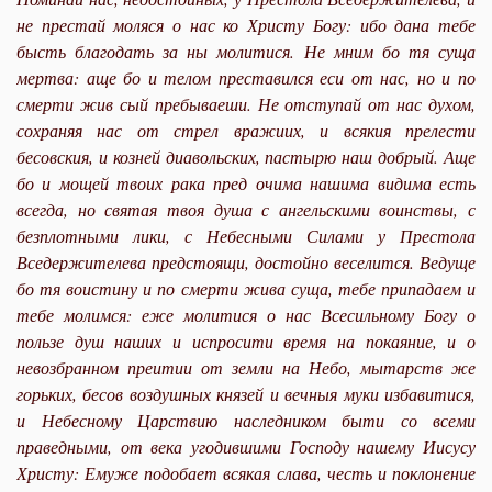
не престай моляся о нас ко Христу Богу: ибо дана тебе
бысть благодать за ны молитися. Не мним бо тя суща
мертва: аще бо и телом преставился еси от нас, но и по
смерти жив сый пребываеши. Не отступай от нас духом,
сохраняя нас от стрел вражиих, и всякия прелести
бесовския, и козней диавольских, пастырю наш добрый. Аще
бо и мощей твоих рака пред очима нашима видима есть
всегда, но святая твоя душа с ангельскими воинствы, с
безплотными лики, с Небесными Силами у Престола
Вседержителева предстоящи, достойно веселится. Ведуще
бо тя воистину и по смерти жива суща, тебе припадаем и
тебе молимся: еже молитися о нас Всесильному Богу о
пользе душ наших и испросити время на покаяние, и о
невозбранном преитии от земли на Небо, мытарств же
горьких, бесов воздушных князей и вечныя муки избавитися,
и Небесному Царствию наследником быти со всеми
праведными, от века угодившими Господу нашему Иисусу
Христу: Емуже подобает всякая слава, честь и поклонение