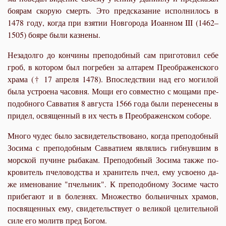
бо­ярам ско­рую смерть. Это пред­ска­за­ние ис­пол­ни­лось в
1478 го­ду, ко­гда при взя­тии Нов­го­ро­да Иоан­ном III (1462–
1505) бо­яре бы­ли каз­не­ны.
Неза­дол­го до кон­чи­ны пре­по­доб­ный сам при­го­то­вил се­бе
гроб, в ко­то­ром был по­гре­бен за ал­та­рем Пре­об­ра­жен­ско­го
хра­ма († 17 ап­ре­ля 1478). Впо­след­ствии над его мо­ги­лой
бы­ла устро­е­на ча­сов­ня. Мо­щи его сов­мест­но с мо­ща­ми пре­
по­доб­но­го Сав­ва­тия 8 ав­гу­ста 1566 го­да бы­ли пе­ре­не­се­ны в
при­дел, освя­щен­ный в их честь в Пре­об­ра­жен­ском со­бо­ре.
Мно­го чу­дес бы­ло за­сви­де­тель­ство­ва­но, ко­гда пре­по­доб­ный
Зо­си­ма с пре­по­доб­ным Сав­ва­ти­ем яв­ля­лись гиб­нув­шим в
мор­ской пу­чине ры­ба­кам. Пре­по­доб­ный Зо­си­ма так­же по­
кро­ви­тель пче­ло­вод­ства и хра­ни­тель пчел, ему усво­е­но да­
же име­но­ва­ние "пчель­ник". К пре­по­доб­но­му Зо­си­ме ча­сто
при­бе­га­ют и в бо­лез­нях. Мно­же­ство боль­нич­ных хра­мов,
по­свя­щен­ных ему, сви­де­тель­ству­ет о ве­ли­кой це­ли­тель­ной
си­ле его мо­литв пред Бо­гом.