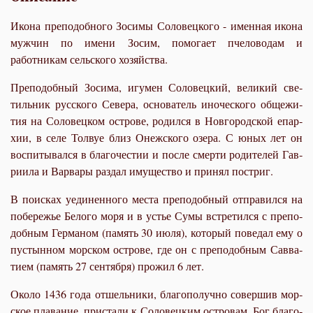
Икона преподобного Зосимы Соловецкого - именная икона
мужчин по имени Зосим, помогает пчеловодам и
работникам сельского хозяйства.
Пре­по­доб­ный Зо­си­ма, игу­мен Со­ло­вец­кий, ве­ли­кий све­
тиль­ник рус­ско­го Се­ве­ра, ос­но­ва­тель ино­че­ско­го об­ще­жи­
тия на Со­ло­вец­ком ост­ро­ве, ро­дил­ся в Нов­го­род­ской епар­
хии, в се­ле Тол­вуе близ Онеж­ско­го озе­ра. С юных лет он
вос­пи­ты­вал­ся в бла­го­че­стии и по­сле смер­ти ро­ди­те­лей Гав­
ри­и­ла и Вар­ва­ры раз­дал иму­ще­ство и при­нял по­стриг.
В по­ис­ках уеди­нен­но­го ме­ста пре­по­доб­ный от­пра­вил­ся на
по­бе­ре­жье Бе­ло­го мо­ря и в устье Су­мы встре­тил­ся с пре­по­
доб­ным Гер­ма­ном (па­мять 30 июля), ко­то­рый по­ве­дал ему о
пу­стын­ном мор­ском ост­ро­ве, где он с пре­по­доб­ным Сав­ва­
ти­ем (па­мять 27 сен­тяб­ря) про­жил 6 лет.
Око­ло 1436 го­да от­шель­ни­ки, бла­го­по­луч­но со­вер­шив мор­
ское пла­ва­ние, при­ста­ли к Со­ло­вец­ким ост­ро­вам. Бог бла­го­