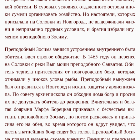
кой оби­те­ли. В су­ро­вых усло­ви­ях от­да­лен­но­го ост­ро­ва ино­
ки су­ме­ли ор­га­ни­зо­вать хо­зяй­ство. Но на­сто­я­те­ли, ко­то­рых
при­сы­ла­ли на Со­лов­ки из Нов­го­ро­да, не вы­дер­жи­ва­ли жиз­
ни в непри­выч­но труд­ных усло­ви­ях, и бра­тия из­бра­ли игу­
ме­ном пре­по­доб­но­го Зо­си­му.
Пре­по­доб­ный Зо­си­ма за­нял­ся устро­е­ни­ем внут­рен­не­го бы­та
оби­те­ли, ввел стро­гое об­ще­жи­тие. В 1465 го­ду он пе­ре­нес
на Со­лов­ки с ре­ки Выг мо­щи пре­по­доб­но­го Сав­ва­тия. Оби­
тель тер­пе­ла при­тес­не­ния от нов­го­род­ских бо­яр, ко­то­рые
от­ни­ма­ли у ино­ков уло­вы ры­бы. Пре­по­доб­ный вы­нуж­ден
был от­пра­вить­ся в Нов­го­род и ис­кать за­щи­ты у ар­хи­епи­ско­
па. По со­ве­ту ар­хи­епи­ско­па он об­хо­дил до­ма бо­яр и про­сил
их не до­пус­кать оби­тель до ра­зо­ре­ния. Вли­я­тель­ная и бо­га­
тая бо­яры­ня Мар­фа Бо­рец­кая при­ка­за­ла с бес­че­стьем вы­
гнать пре­по­доб­но­го Зо­си­му, но по­том рас­ка­я­лась и при­гла­
си­ла его на обед, во вре­мя ко­то­ро­го он вдруг уви­дел, что
шесть знат­ней­ших бо­яр си­дят без го­лов. Пре­по­доб­ный Зо­си­
ма по­ве­дал ви­де­ние сво­е­му уче­ни­ку Да­ни­и­лу и пред­ска­зал