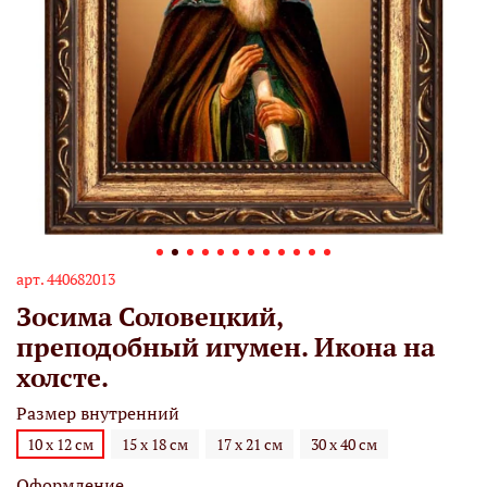
арт.
440682013
Зосима Соловецкий,
преподобный игумен. Икона на
холсте.
Размер внутренний
10 х 12 см
15 х 18 см
17 х 21 см
30 х 40 см
Оформление