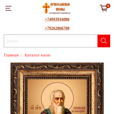
0
+74993916086
+79262866708
Главная
Каталог икон