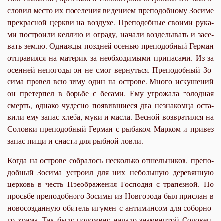
сло­вил ме­сто их по­се­ле­ния ви­де­ни­ем пре­по­доб­но­му Зо­си­ме
пре­крас­ной церк­ви на воз­ду­хе. Пре­по­доб­ные сво­и­ми ру­ка­
ми по­стро­и­ли ке­ллию и огра­ду, на­ча­ли воз­де­лы­вать и за­се­
вать зем­лю. Од­на­жды позд­ней осе­нью пре­по­доб­ный Гер­ман
от­пра­вил­ся на ма­те­рик за необ­хо­ди­мы­ми при­па­са­ми. Из-за
осен­ней непо­го­ды он не смог вер­нуть­ся. Пре­по­доб­ный Зо­
си­ма про­вел всю зи­му один на ост­ро­ве. Мно­го ис­ку­ше­ний
он пре­тер­пел в борь­бе с бе­са­ми. Ему угро­жа­ла го­лод­ная
смерть, од­на­ко чу­дес­но по­явив­ши­е­ся два незна­ком­ца оста­
ви­ли ему за­пас хле­ба, му­ки и мас­ла. Вес­ной воз­вра­тил­ся на
Со­лов­ки пре­по­доб­ный Гер­ман с ры­ба­ком Мар­ком и при­вез
за­пас пи­щи и сна­сти для рыб­ной лов­ли.
Ко­гда на ост­ро­ве со­бра­лось несколь­ко от­шель­ни­ков, пре­по­
доб­ный Зо­си­ма устро­ил для них неболь­шую де­ре­вян­ную
цер­ковь в честь Пре­об­ра­же­ния Гос­под­ня с тра­пез­ной. По
прось­бе пре­по­доб­но­го Зо­си­мы из Нов­го­ро­да был при­слан в
но­во­со­здан­ную оби­тель игу­мен с ан­ти­мин­сом для со­бор­но­
го хра­ма. Так бы­ло по­ло­же­но на­ча­ло зна­ме­ни­той Со­ло­вец­