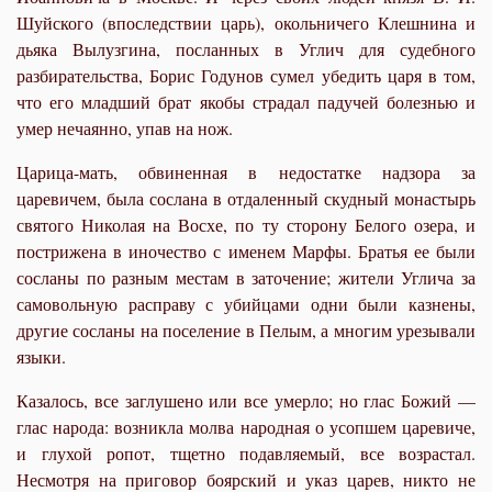
Шуйского (впоследствии царь), окольничего Клешнина и
дьяка Вылузгина, посланных в Углич для судебного
разбирательства, Борис Годунов сумел убедить царя в том,
что его младший брат якобы страдал падучей болезнью и
умер нечаянно, упав на нож.
Царица-мать, обвиненная в недостатке надзора за
царевичем, была сослана в отдаленный скудный монастырь
святого Николая на Восхе, по ту сторону Белого озера, и
пострижена в иночество с именем Марфы. Братья ее были
сосланы по разным местам в заточение; жители Углича за
самовольную расправу с убийцами одни были казнены,
другие сосланы на поселение в Пелым, а многим урезывали
языки.
Казалось, все заглушено или все умерло; но глас Божий —
глас народа: возникла молва народная о усопшем царевиче,
и глухой ропот, тщетно подавляемый, все возрастал.
Несмотря на приговор боярский и указ царев, никто не