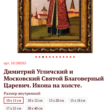
арт.
181280583
Димитрий Угличский и
Московский Святой Благоверный
Царевич. Икона на холсте.
Размер внутренний
10 х 15 см
10 х 12 см
15 х 20 см
15 х 18 см
17 х 21 см
30 х 40 см