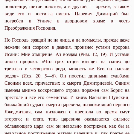
полотенце, шитое золотом, а в другой — орехи», в таком
виде его и постигла смерть. Царевич Димитрий был
погребен в Угличе в дворцовом храме в честь
Преображения Господня.
Но Господь, зрящий не на лица, а на помыслы, прежде даже
нежели они созреют в деяния, произнес устами пророка
Исаии: Мне отмщение, Аз воздам (Рим. 12, 19). И устами
иного пророка: «Что грех отцев взыщет на сынех до
третьего и четвертого рода, милость же Его на тысячи
родов» (Исх. 20, 5—6). Он посетил дивными судьбами
Своими всех, причастных к смерти Димитриевой. Одним
именем мнимо воскресшего отрока поражен сам Борис на
престоле и все его семейство. И князь Василий Шуйский,
ближайший судья в смерти царевича, низложивший первого
Лжедмитрия, сам низложен с престола во время смут
второго; и опять тень царевича оказывается сильнее
обладающего царя: сам он невольно пострижен, как бы за
невольное пострижение матери царевича и, как братья ее