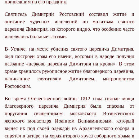
пришедшим на его праздник.
Святитель Димитрий Ростовский составил житие и
описание чудесных исцелений по молитвам святого
царевича Димитрия, из которого видно, что особенно часто
исцелялись больные глазами.
В Угличе, на месте убиения святого царевича Димитрия,
был построен храм его имени, который в народе получил
название «церковь царевича Димитрия на кро­ви». В этом
храме хранилось рукописное житие благоверного царевича,
написан­ное святителем Димитрием, митрополитом
Ростовским.
Во время Отечественной войны 1812 года святые мощи
благоверного царевича Димитрия были спасены от
поругания священником московского Вознесенского
женского монастыря Иоанном Вениаминовым, который
вынес их под своей одеж­дой из Архангельского собора и
спрятал в алтаре, на хорах второго яруса соборного храма в