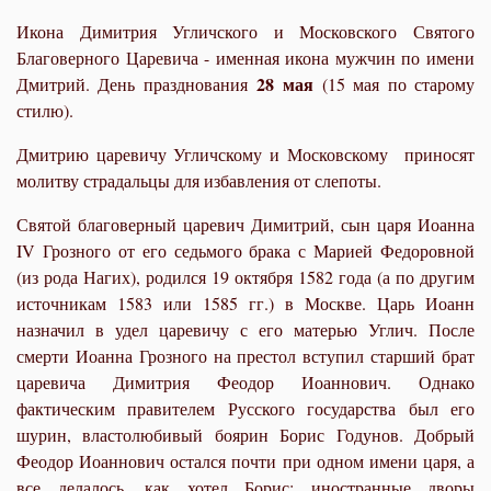
Икона Димитрия Угличского и Московского Святого
Благоверного Царевича - именная икона мужчин по имени
28 мая
Дмитрий. День празднования
(15 мая по старому
стилю).
Дмитрию царевичу Угличскому и Московскому приносят
молитву страдальцы для избавления от слепоты.
Святой благоверный царевич Димитрий, сын царя Иоанна
IV Грозного от его седьмого брака с Марией Федоровной
(из рода Нагих), родился 19 октября 1582 года (а по другим
источникам 1583 или 1585 гг.) в Москве. Царь Иоанн
назначил в удел царевичу с его матерью Углич. После
смерти Иоанна Грозного на престол вступил старший брат
царевича Димитрия Феодор Иоаннович. Однако
фактическим пра­вителем Русского государства был его
шурин, властолюбивый боярин Борис Году­нов. Добрый
Феодор Иоаннович остался почти при одном имени царя, а
все дела­лось, как хотел Борис; иностранные дворы