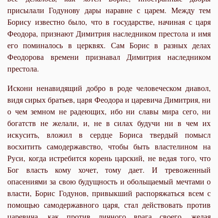
присылали Годунову дары наравне с царем. Между тем
Борису известно было, что в государстве, начиная с царя
Феодора, признают Димитрия наследником престола и имя
его поминалось в церквях. Сам Борис в разных делах
Феодорова времени признавал Димитрия наследником
престола.
Искони ненавидящий добро в роде человеческом диавол,
видя сирых братьев, царя Феодора и царевича Димитрия, ни
о чем земном не радеющих, ибо ни славы мира сего, ни
богатств не желали, и, не в силах будучи ни в чем их
искусить, вложил в сердце Бориса твердый помысл
восхитить самодержавство, чтобы быть властели­ном на
Руси, когда истребится корень царский, не ведая того, что
Бог власть кому хочет, тому дает. И тревоженный
опасениями за свою будущность и обольщаемый мечтами о
власти, Борис Годунов, привыкший распоряжаться всем с
помощью самодержавного царя, стал действовать против
царевича, как против личного врага своего, желая