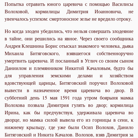
Попытка отравить юного царевича с помощью Василисы
Волоховой, кормилицы Димитрия Иоанновича, не
увенчалось успехом: смертоносное зелье не вредило отроку.
Но когда злодеи убедились, что нельзя совершать злодеяние
в тайне, они решились на явное. Через своего сообщника
Андрея Клешнина Борис отыскал знакомого человека, дьяка
Михаила Битяговского, взявшегося собственноручно
умертвить царевича. И посланный в Углич со своим сыном
Даниилом и племянником Никитой Качаловым, будто бы
для управления земскими делами и хозяйством
вдовствующей царицы, Битяговский поручил Волоховой
вывести в назначенное время царевича во двор. В
субботний день 15 мая 1591 года утром боярыня мамка
Волохова позвала Димитрия гулять во двор; кормилица
Ирина, как бы предчувствуя, удерживала царевича во
дворце, но мамка силой вывела его из горницы в сени, к
нижнему крыльцу, где уже были Осип Волохов, Данило
Битяговский и Никита Качалов. Волохов, взяв Димитрия за