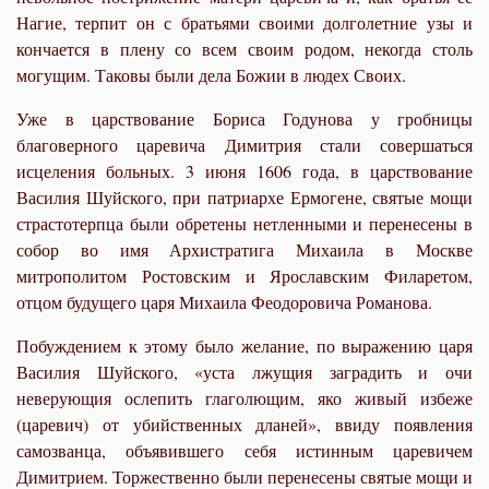
Нагие, терпит он с братьями своими долголетние узы и
кончается в плену со всем своим родом, некогда столь
могущим. Таковы были дела Божии в людех Своих.
Уже в царствование Бориса Годунова у гробницы
благоверного царевича Димит­рия стали совершаться
исцеления больных. 3 июня 1606 года, в царствование
Василия Шуйского, при патриархе Ермогене, святые мощи
страстотерпца были обретены нетленными и перенесены в
собор во имя Архистратига Михаила в Москве
митрополитом Ростовским и Ярославским Филаретом,
отцом будущего царя Михаила Феодоровича Романова.
Побуждением к этому было желание, по выражению царя
Василия Шуйского, «уста лжущия заградить и очи
неверующия ослепить глаголющим, яко живый избеже
(царевич) от убийственных дланей», ввиду появления
самозванца, объя­вившего себя истинным царевичем
Димитрием. Торжественно были перенесены святые мощи и