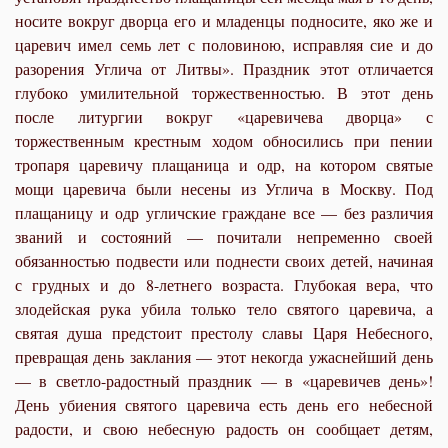
носите вокруг дворца его и младенцы подносите, яко же и
царевич имел семь лет с половиною, исправляя сие и до
разорения Углича от Литвы». Праздник этот отличается
глубоко умилительной торжественностью. В этот день
после литургии вокруг «царевичева дворца» с
торжественным крестным ходом обносились при пении
тропаря царевичу плащаница и одр, на котором святые
мощи царевича были несены из Углича в Москву. Под
плащаницу и одр угличские граждане все — без различия
званий и состояний — почитали непре­менно своей
обязанностью подвести или поднести своих детей, начиная
с грудных и до 8-летнего возраста. Глубокая вера, что
злодейская рука убила только тело святого царевича, а
святая душа предстоит престолу славы Царя Небесного,
пре­вращая день заклания — этот некогда ужаснейший день
— в светло-радостный праздник — в «царевичев день»!
День убиения святого царевича есть день его небесной
радости, и свою небесную радость он сообщает детям,