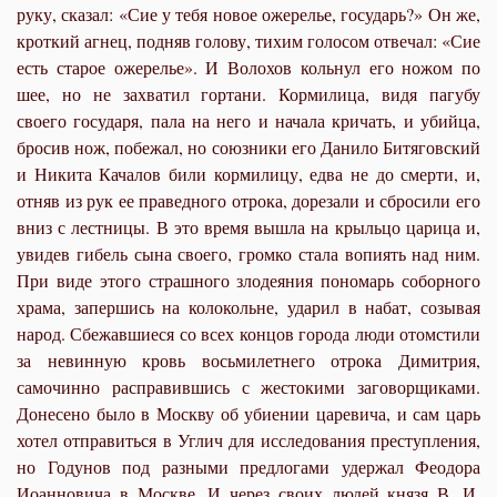
руку, сказал: «Сие у тебя новое ожерелье, государь?» Он же,
кроткий агнец, подняв голову, тихим голосом отвечал: «Сие
есть старое ожерелье». И Волохов кольнул его ножом по
шее, но не захватил гортани. Кормилица, видя пагубу
своего государя, пала на него и начала кричать, и убийца,
бросив нож, побежал, но союзники его Данило Битяговский
и Никита Качалов били кормилицу, едва не до смерти, и,
отняв из рук ее праведного отрока, дорезали и сбросили его
вниз с лестницы. В это время вышла на крыльцо царица и,
увидев гибель сына своего, громко стала вопиять над ним.
При виде этого страшного злодеяния пономарь соборного
храма, запершись на колокольне, ударил в набат, созывая
народ. Сбежавшиеся со всех концов города люди отомстили
за невинную кровь восьмилетнего отрока Димитрия,
самочинно расправившись с жестокими заговорщиками.
Донесено было в Москву об убиении царевича, и сам царь
хотел отправиться в Углич для исследования преступления,
но Годунов под разными предлогами удержал Феодора
Иоанновича в Москве. И через своих людей князя В. И.