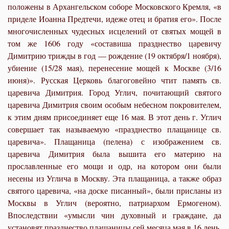
положены в Архангельском соборе Московского Кремля, «в
приде­ле Иоанна Предтечи, идеже отец и братия его». После
многочисленных чудесных исцелений от святых мощей в
том же 1606 году «составиша празднество царевичу
Димитрию трижды в год — рождение (19 октября/1 ноября),
убиение (15/28 мая), перенесение мощей к Москве (3/16
июня)». Русская Церковь благоговейно чтит память св.
царевича Димитрия. Город Углич, почитающий святого
царевича Димитрия своим особым небесном покровителем,
к этим дням присоединяет еще 16 мая. В этот день г. Углич
совершает так называемую «празднество плащанице св.
царевича». Плащаница (пелена) с изображением св.
царевича Димитрия была вышита его мате­рию на
прославленные его мощи и одр, на котором они были
несены из Углича в Москву. Эта плащаница, а также образ
святого царевича, «на доске писанный», были присланы из
Москвы в Углич (вероятно, патриархом Ермогеном).
Впослед­ствии «умысли чин духовный и граждане, да
установят празднество плащаницы сей месяца мая в 16 день,