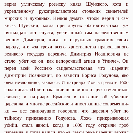
верил угличскому розыску князя Шуйского, хотя и
укрепленному рукоприкладством стольких свидетелей
мирских и духовных. Нельзя думать, чтобы верил и сам
князь Шуйский, когда при других обстоятельствах, уж
пятнадцать лет спустя, увенчанный сам наследственным
венцом Димитрия, писал в окружных грамотах своих
народу, что «за грехи всего христианства православного
великого государя царевича Димитрия Иоанновича не
стало, убит же он, как непорочный агнец в Угличе». Он
перед всей Россиею свидетельствовал, что «царевич
Димитрий Иоаннович, по зависти Бориса Годунова, яко
овча незлобливо, заклася». И патриарх Иов в грамоте 1606
года писал: «Прият заклание неповинно от рук изменников
своих»; и патриарх Ермоген в сказании об убиении
царевича, и многие российские и иностранные современни­
ки — все единодушно говорили, что царевич убит по
тайному приказанию Годунова. Ложь, прикрывающая
убийц, стала явной, когда в 1606 году открыли гроб
царевича, и тогда нашли, что «в левой руке царевич держал