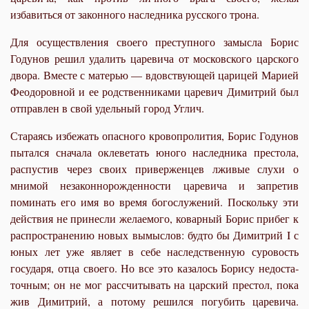
избавиться от законного наследника русского трона.
Для осуществления своего преступного замысла Борис
Годунов решил удалить царевича от московского царского
двора. Вместе с матерью — вдовствующей царицей Ма­рией
Феодоровной и ее родственниками царевич Димит­рий был
отправлен в свой удельный город Углич.
Стараясь избежать опасного кровопролития, Борис Году­нов
пытался сначала оклеветать юного наследника пре­стола,
распустив через своих приверженцев лживые слухи о
мнимой незаконнорожденности царевича и запретив
поминать его имя во время богослужений. Поскольку эти
действия не принесли желаемого, коварный Борис прибег к
распространению новых вымыслов: будто бы Димитрий I с
юных лет уже являет в себе наследственную суровость
государя, отца своего. Но все это казалось Борису недоста­
точным; он не мог рассчитывать на царский престол, пока
жив Димитрий, а потому решился погубить царевича.