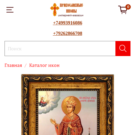
0
+74993916086
+79262866708
Главная
Каталог икон