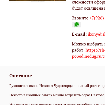
сложности офор
будет освящена 
Звоните
+7(926)
Е-mail:
ikony@sh
Можно выбрать 
работ:
https://s
pobedinedug.ru/c
Описание
Рукописная икона Николая Чудотворца в полный рост с п
Нечасто в иконных лавках можно встретить образ Святог
Эта чудесная праздничная икона отлично подойдет для по