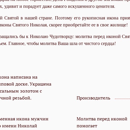
, удивит и порадует даже самого искушенного ценителя.
 Святой в нашей стране. Поэтому его рукописная икона прият
т иконы Святого Николая, скорее приобретайте ее в свое жилище!
бращались бы к Николаю Чудотворцу: молитва перед иконой Св
ьем. Главное, чтобы молитва Ваша шла от чистого сердца!
кона написана на
иповой доске. Украшена
усальным золотом с
учной резьбой.
Производитель
менная икона мужчин
Молитва перед иконой
о имени Николай
помогает