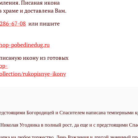
мления. Писаная икона
в храме и доставлена Вам.
 286-67-08
или пишите
op-pobedinedug.ru
писаную икону из готовых
hop-
ollection/rukopisnye-ikony
редстоящими Богородицей и Спасителем написана темперными к
о Николая Угодника в полный рост, да еще и с предстоящими Сп
дарка на любое торжество, День Рождения и другой значимый пр