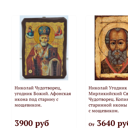
Николай Чудотворец,
Николай Угодник
угодник Божий. Афонская
Мирликийский Св
икона под старину с
Чудотворец. Копи
мощевиком.
старинной иконы 
с мощевиком.
3900 руб
3640 ру
От