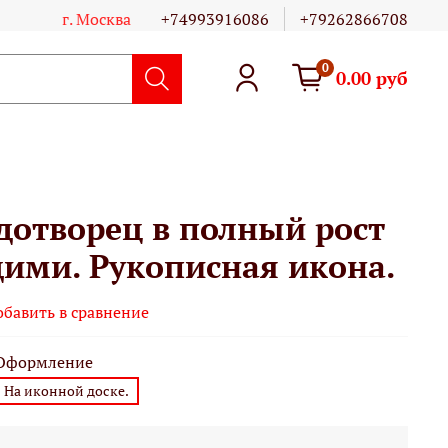
г. Москва
+74993916086
+79262866708
0
0.00 руб
дотворец в полный рост
щими. Рукописная икона.
обавить в сравнение
Оформление
На иконной доске.