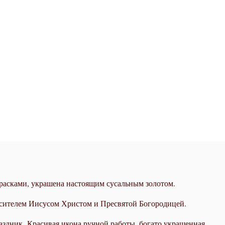
расками, украшена настоящим сусальным золотом.
асителем Иисусом Христом и Пресвятой Богородицей.
аздник. Красивая икона ручной работы, богато украшенная