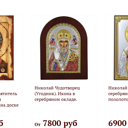
Николай Чудотворец
Николай 
ятитель
(Угодник). Икона в
серебрян
я
серебряном окладе.
позолото
на доске
б
7800 руб
6900
От