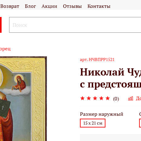
Возврат
Блог
Акции
Отзывы
Контакты
орец
арт.
НЧВПРР1521
Николай Чу
с предстоя
Д
(0)
Размер наружный
15 х 21 см