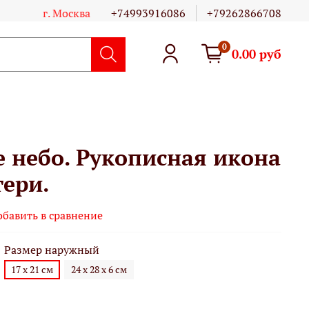
г. Москва
+74993916086
+79262866708
0
0.00 руб
е небо. Рукописная икона
ери.
обавить в сравнение
Размер наружный
17 х 21 см
24 х 28 х 6 см