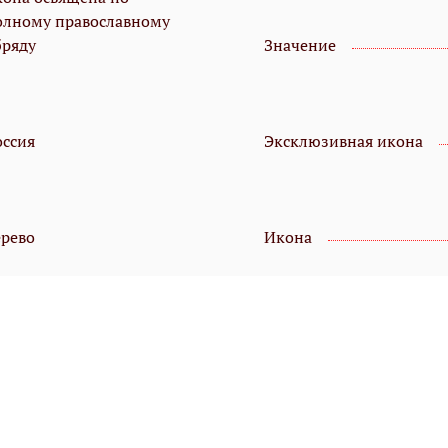
олному православному
бряду
Значение
оссия
Эксклюзивная икона
ерево
Икона