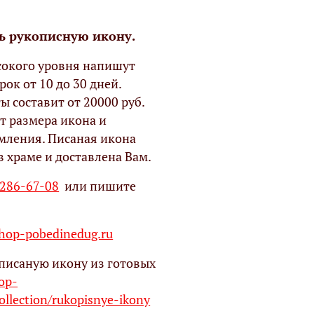
ь рукописную икону.
окого уровня напишут
рок от 10 до 30 дней.
ы составит от 20000 руб.
т размера икона и
мления. Писаная икона
в храме и доставлена Вам.
 286-67-08
или пишите
op-pobedinedug.ru
писаную икону из готовых
hop-
ollection/rukopisnye-ikony