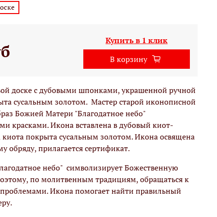
доске
Купить в 1 клик
уб
В корзину
вой доске c дубовыми шпонками, украшенной ручной
рыта сусальным золотом. Мастер старой иконописной
раз Божией Матери "Благодатное небо"
и красками. Икона вставлена в дубовый киот-
 киота покрыта сусальным золотом. Икона освящена
у обряду, прилагается сертификат.
лагодатное небо" символизирует Божественную
поэтому, по молитвенным традициям, обращаться к
и проблемами. Икона помогает найти правильный
еру.