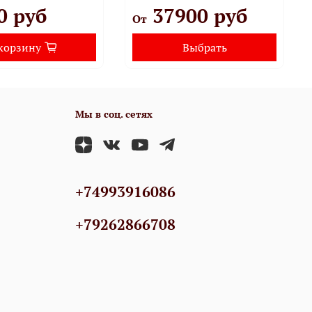
0 руб
37900 руб
От
корзину
Выбрать
Мы в соц. сетях
+74993916086
+79262866708