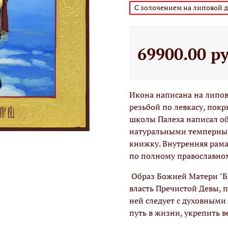
С золочением на липовой 
69900.00 р
Икона написана на липо
резьбой по левкасу, пок
школы Палеха написал об
натуральными темперным
книжку. Внутренняя рама
по полному православном
Образ Божией Матери "Б
власть Пречистой Девы, 
ней следует с духовным
путь в жизни, укрепить в