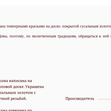
ана темперными красками на доске, покрытой сусальным золотом
евы, поэтому, по молитвенным традициям, обращаться к ней 
кона написана на
иповой доске. Украшена
усальным золотом с
учной резьбой.
Производитель
кона освящена по