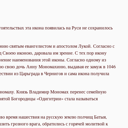
ятельствах эта икона появилась на Руси не сохранилось
нию святым евангелистом и апостолом Лукой. Согласно с
 Своею иконою, даровала им зрение. С тех пор икону
снение наименования этой иконы. Согласно одному из
ною свою дочь Анну Мономахиню, выдавая ее замуж в 1046
ествии из Царьграда в Чернигов и сама икона получила
Мономаху. Князь Владимир Мономах перенес семейную
святой Богородицы «Одигитрии» стала называться
у во время нашествия на русскую землю полчищ Батыя,
зить грозного врага, обратились с горячей молитвой к