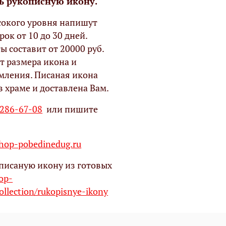
ь рукописную икону.
окого уровня напишут
рок от 10 до 30 дней.
ы составит от 20000 руб.
т размера икона и
мления. Писаная икона
в храме и доставлена Вам.
 286-67-08
или пишите
op-pobedinedug.ru
писаную икону из готовых
hop-
ollection/rukopisnye-ikony