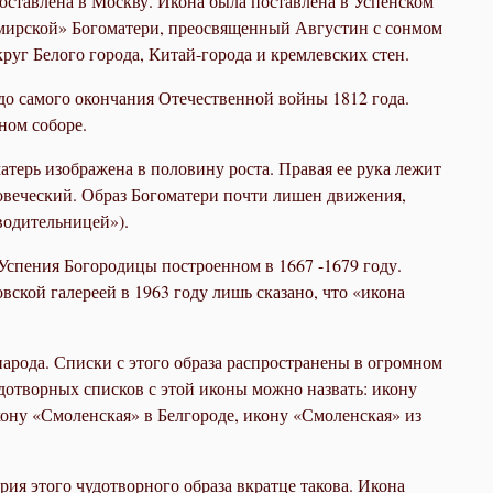
оставлена в Москву. Икона была поставлена в Успенском
димирской» Богоматери, преосвященный Августин с сонмом
уг Белого города, Китай-города и кремлевских стен.
до самого окончания Отечественной войны 1812 года.
ном соборе.
терь изображена в половину роста. Правая ее рука лежит
еловеческий. Образ Богоматери почти лишен движения,
еводительницей»).
Успения Богородицы построенном в 1667 -1679 году.
вской галереей в 1963 году лишь сказано, что «икона
арода. Списки с этого образа распространены в огромном
удотворных списков с этой иконы можно назвать: икону
ну «Смоленская» в Белгороде, икону «Смоленская» из
ия этого чудотворного образа вкратце такова. Икона