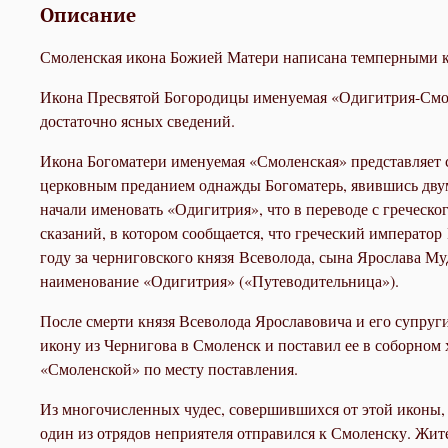
Описание
Смоленская икона Божией Матери написана темперными кр
Икона Пресвятой Богородицы именуемая «Одигитрия-Смолен
достаточно ясных сведений.
Икона Богоматери именуемая «Смоленская» представляет 
церковным преданием однажды Богоматерь, явившись двум 
начали именовать «Одигитрия», что в переводе с греческ
сказаний, в котором сообщается, что греческий императо
году за черниговского князя Всеволода, сына Ярослава Му
наименование «Одигитрия» («Путеводительница»).
После смерти князя Всеволода Ярославовича и его супр
икону из Чернигова в Смоленск и поставил ее в соборном
«Смоленской» по месту поставления.
Из многочисленных чудес, совершившихся от этой иконы, 
один из отрядов неприятеля отправился к Смоленску. Жите