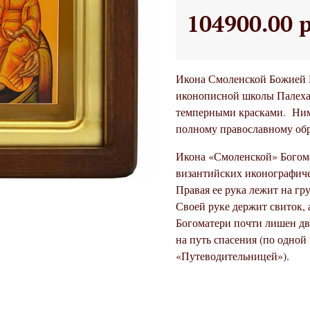
104900.00 
Икона Смоленской Божией М
иконописной школы Палеха
темперными красками. Ним
полному православному обр
Икона «Смоленской» Богома
византийских иконографиче
Правая ее рука лежит на гр
Своей руке держит свиток, 
Богоматери почти лишен дв
на путь спасения (по одной 
«Путеводительницей»).