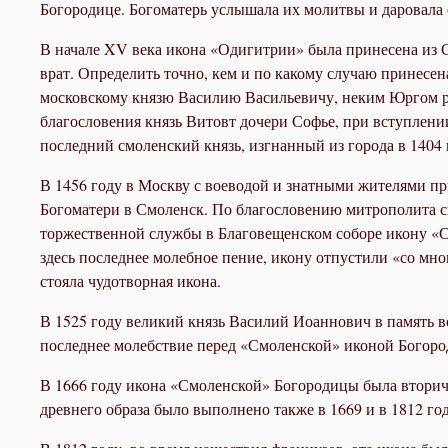
Богородице. Богоматерь услышала их молитвы и даровала
В начале XV века икона «Одигитрии» была принесена из С
врат. Определить точно, кем и по какому случаю принесен
московскому князю Василию Васильевичу, неким Юргом раз
благословения князь Витовт дочери Софье, при вступлени
последний смоленский князь, изгнанный из города в 1404
В 1456 году в Москву с воеводой и знатными жителями п
Богоматери в Смоленск. По благословению митрополита св
торжественной службы в Благовещенском соборе икону «
здесь последнее молебное пение, икону отпустили «со мно
стояла чудотворная икона.
В 1525 году великий князь Василий Иоаннович в память в
последнее молебствие перед «Смоленской» иконой Богород
В 1666 году икона «Смоленской» Богородицы была втори
древнего образа было выполнено также в 1669 и в 1812 год