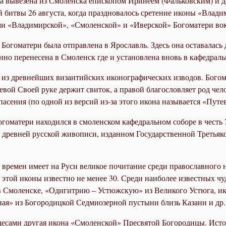
ыла вывезена из Смоленска епископом Иринеем (Фальковским) и д
й битвы 26 августа, когда праздновалось сретение иконы «Вла
ми «Владимирской», «Смоленской» и «Иверской» Богоматери вокр
огоматери была отправлена в Ярославль. Здесь она оставалась 
но перенесена в Смоленск где и установлена вновь в кафедраль
из древнейших византийских иконографических изводов. Богома
левой Своей руке держит свиток, а правой благословляет род ч
спасения (по одной из версий из-за этого икона называется «Пут
гоматери находился в смоленском кафедральном соборе в честь 
е древней русской живописи, изданном Государственной Третьяко
ремен имеет на Руси великое почитание среди православного н
 этой иконы известно не менее 30. Среди наиболее известных ч
Смоленске, «Одигитрию – Устюжскую» из Великого Устюга, ико
ая» из Богородицкой Седмиозерной пустыни близь Казани и др.
есами другая икона «Смоленской» Пресвятой Богородицы. Истор