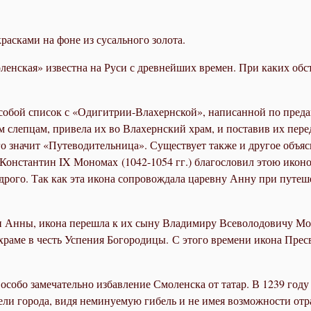
асками на фоне из сусального золота.
ская» известна на Руси с древнейших времен. При каких обсто
собой список с «Одигитрии-Влахернской», написанной по преда
слепцам, привела их во Влахернский храм, и поставив их перед
ого значит «Путеводительница». Существует также и другое объя
р Константин IX Мономах (1042-1054 гг.) благословил этою ико
дрого. Так как эта икона сопровождала царевну Анну при путеш
уги Анны, икона перешла к их сыну Владимиру Всеволодовичу 
 храме в честь Успения Богородицы. С этого времени икона Пре
особо замечательно избавление Смоленска от татар. В 1239 год
ли города, видя неминуемую гибель и не имея возможности отра