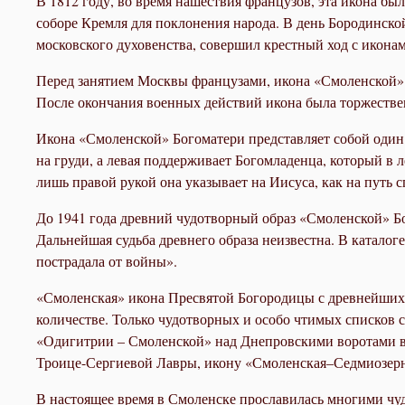
В 1812 году, во время нашествия французов, эта икона б
соборе Кремля для поклонения народа. В день Бородинско
московского духовенства, совершил крестный ход с икона
Перед занятием Москвы французами, икона «Смоленской» Б
После окончания военных действий икона была торжествен
Икона «Смоленской» Богоматери представляет собой один 
на груди, а левая поддерживает Богомладенца, который в 
лишь правой рукой она указывает на Иисуса, как на путь 
До 1941 года древний чудотворный образ «Смоленской» Бо
Дальнейшая судьба древнего образа неизвестна. В каталог
пострадала от войны».
«Смоленская» икона Пресвятой Богородицы с древнейших в
количестве. Только чудотворных и особо чтимых списков с
«Одигитрии – Смоленской» над Днепровскими воротами в 
Троице-Сергиевой Лавры, икону «Смоленская–Седмиозерн
В настоящее время в Смоленске прославилась многими чуд