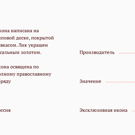
кона написана на
иповой доске, покрытой
евкасом. Лик украшен
усальным золотом.
Производитель
кона освящена по
олному православному
бряду
Значение
оссия
Эксклюзивная икона