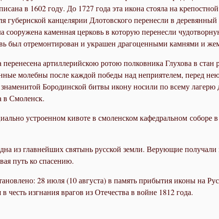
исана в 1602 году. До 1727 года эта икона стояла на крепостн
ля губернской канцелярии Длотовского перенесли в деревянный 
а сооружена каменная церковь в которую перенесли чудотворную
вь был отремонтирован и украшен драгоценными камнями и же
 перенесена артиллерийскою ротою полковника Глухова в стан р
нные молебны после каждой победы над неприятелем, перед не
 знаменитой Бородинской битвы икону носили по всему лагерю 
а в Смоленск.
ециально устроенном кивоте в смоленском кафедральном соборе 
дна из главнейших святынь русской земли. Верующие получали
вая путь ко спасению.
овлено: 28 июля (10 августа) в память прибытия иконы на Русь 
в честь изгнания врагов из Отечества в войне 1812 года.