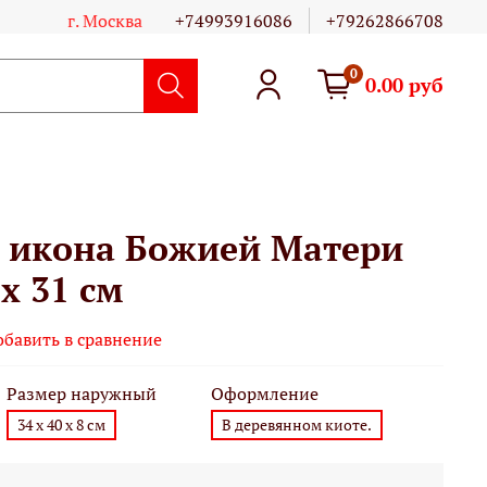
г. Москва
+74993916086
+79262866708
0
0.00 руб
 икона Божией Матери
 х 31 см
обавить в сравнение
Размер наружный
Оформление
34 х 40 х 8 см
В деревянном киоте.