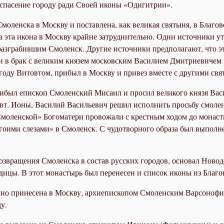
 спасение городу ради Своей иконы «Одигитрии».
моленска в Москву и поставлена, как великая святыня, в Благо
а эта икона в Москву крайне затруднительно. Одни источники у
грабившим Смоленск. Другие источники предполагают, что эту и
и в брак с великим князем московским Василием Дмитриевичем (
 году Витовтом, прибыл в Москву и привез вместе с другими с
рибыл епископ Смоленский Мисаил и просил великого князя Вас
т. Ионы, Василий Васильевич решил исполнить просьбу смоленс
Смоленской» Богоматери провожали с крестным ходом до монаст
гоими слезами» в Смоленск. С чудотворного образа был выполнен
озвращения Смоленска в состав русских городов, основал Новоде
ицы. В этот монастырь был перенесен и список иконы из Благо
чно принесена в Москву, архиепископом Смоленским Варсоноф
у.