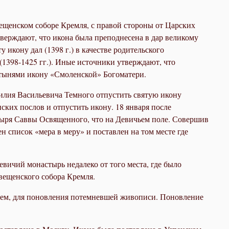
вещенском соборе Кремля, с правой стороны от Царских
тверждают, что икона была преподнесена в дар великому
кону дал (1398 г.) в качестве родительского
1398-1425 гг.). Иные источники утверждают, что
вятынями икону «Смоленской» Богоматери.
илия Васильевича Темного отпустить святую икону
ких послов и отпустить икону. 18 января после
ыря Саввы Освященного, что на Девичьем поле. Совершив
 список «мера в меру» и поставлен на том месте где
вичий монастырь недалеко от того места, где было
вещенского собора Кремля.
ием, для поновления потемневшей живописи. Поновление