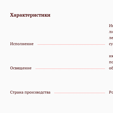
Характеристики
И
л
л
Исполнение
с
и
п
Освящение
о
Страна производства
Р