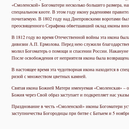
«Смоленской» Богоматери несколько большего размера, нап
специальном киоте. В этом году икону радениями правите
почитаемую. В 1802 году над Днепровскими воротами был
преосвященного Серафима обветшавший оклад иконы вно
В 1812 году во время Отечественной войны эта икона была
дивизии А.П. Ермолова. Перед нею служили благодарстве
молил Богоматерь о помощи и спасении России. Накануне
После освобождения от неприятеля икона была возвращен
В настоящее время эта чудотворная икона находится в сп
ризой с множеством цветных камней.
Святая икона Божией Матери именуемая «Смоленская» – о
Божия через Свой образ заступает и подкрепляет нас указы
Празднование в честь «Смоленской» иконы Богоматери устан
заступничества Богородицы при битве с Батыем и 5 ноября 