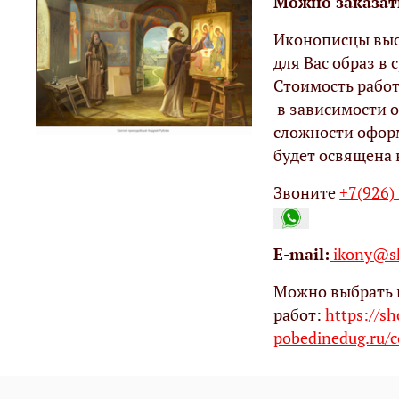
Можно заказат
Иконописцы выс
для Вас образ в с
Стоимость работ
в зависимости о
сложности офор
будет освящена 
Звоните
+7(926)
Е-mail:
ikony@sh
Можно выбрать 
работ:
https://s
pobedinedug.ru/c