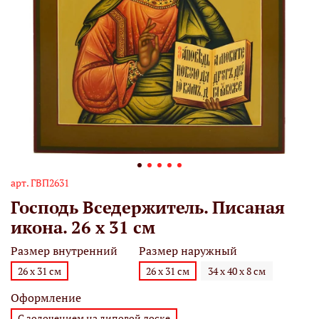
арт.
ГВП2631
Господь Вседержитель. Писаная
икона. 26 х 31 см
Размер внутренний
Размер наружный
26 х 31 см
26 х 31 см
34 х 40 х 8 см
Оформление
С золочением на липовой доске