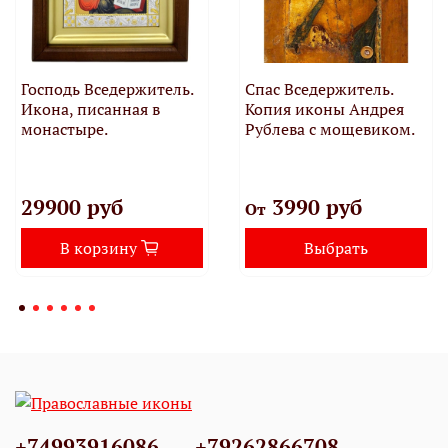
Господь Вседержитель.
Спас Вседержитель.
Икона, писанная в
Копия иконы Андрея
монастыре.
Рублева с мощевиком.
29900 руб
3990 руб
От
В корзину
Выбрать
+74993916086
+79262866708