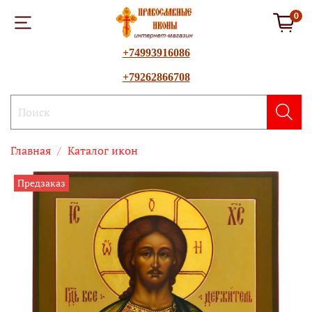
0
+74993916086
+79262866708
Главная
Каталог икон
Предзаказ