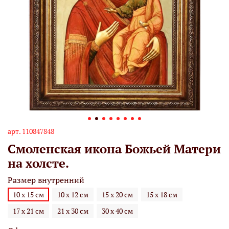
арт.
110847848
Смоленская икона Божьей Матери
на холсте.
Размер внутренний
10 х 15 см
10 х 12 см
15 х 20 см
15 х 18 см
17 х 21 см
21 х 30 см
30 х 40 см