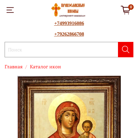
0
+74993916086
+79262866708
Главная
Каталог икон