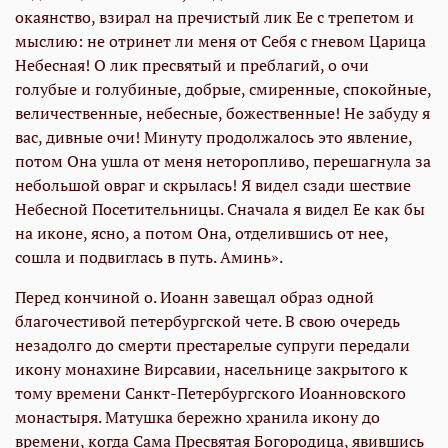
окаянство, взирал на пречистый лик Ее с трепетом и
мыслию: не отринет ли меня от Себя с гневом Царица
Небесная! О лик пресвятый и преблагий, о очи
голубые и голубиные, добрые, смиренные, спокойные,
величественные, небесные, божественные! Не забуду я
вас, дивные очи! Минуту продолжалось это явление,
потом Она ушла от меня неторопливо, перешагнула за
небольшой овраг и скрылась! Я видел сзади шествие
Небесной Посетительницы. Сначала я видел Ее как бы
на иконе, ясно, а потом Она, отделившись от нее,
сошла и подвиглась в путь. Аминь».
Перед кончиной о. Иоанн завещал образ одной
благочестивой петербургской чете. В свою очередь
незадолго до смерти престарелые супруги передали
икону монахине Вирсавии, насельнице закрытого к
тому времени Санкт-Петербургского Иоанновского
монастыря. Матушка бережно хранила икону до
времени, когда Сама Пресвятая Богородица, явившись