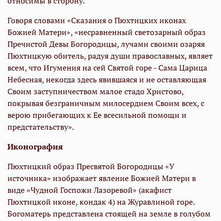
относимы в сторону.
Говоря словами «Сказания о Пюхтицких иконах
Божией Матери», «несравненный светозарный образ
Пречистой Девы Богородицы, лучами своими озаряя
Пюхтицкую обитель, радуя души православных, являет
всем, что Игумения на сей Святой горе - Сама Царица
Небесная, некогда здесь явившаяся и не оставляющая
Своим заступничеством малое стадо Христово,
покрывая безграничным милосердием Своим всех, с
верою прибегающих к Ее всесильной помощи и
предстательству».
Иконография
Пюхтицкий образ Пресвятой Богородицы «У
источника» изображает явление Божией Матери в
виде «Чудной Госпожи Лазоревой» (акафист
Пюхтицкой иконе, кондак 4) на Журавлиной горе.
Богоматерь представлена стоящей на земле в голубом