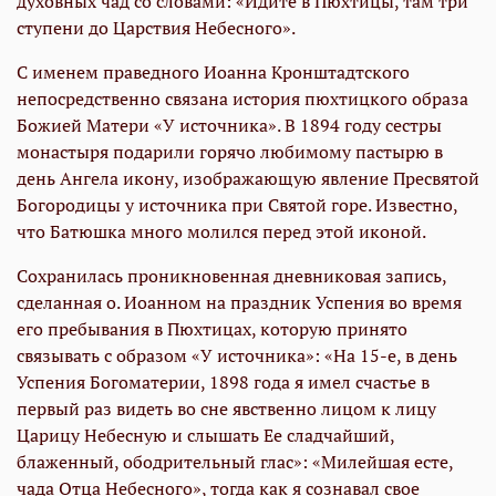
духовных чад со словами: «Идите в Пюхтицы, там три
ступени до Царствия Небесного».
С именем праведного Иоанна Кронштадтского
непосредственно связана история пюхтицкого образа
Божией Матери «У источника». В 1894 году сестры
монастыря подарили горячо любимому пастырю в
день Ангела икону, изображающую явление Пресвятой
Богородицы у источника при Святой горе. Известно,
что Батюшка много молился перед этой иконой.
Сохранилась проникновенная дневниковая запись,
сделанная о. Иоанном на праздник Успения во время
его пребывания в Пюхтицах, которую принято
связывать с образом «У источника»: «На 15-е, в день
Успения Богоматерии, 1898 года я имел счастье в
первый раз видеть во сне явственно лицом к лицу
Царицу Небесную и слышать Ее сладчайший,
блаженный, ободрительный глас»: «Милейшая есте,
чада Отца Небесного», тогда как я сознавал свое