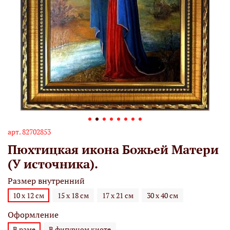
арт.
82702853
Пюхтицкая икона Божьей Матери
(У источника).
Размер внутренний
10 х 12 см
15 х 18 см
17 х 21 см
30 х 40 см
Оформление
В раме
В фигурном киоте