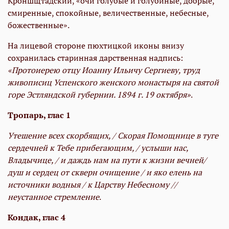
Кроншщтадский, «очи голубые и голубиные, добрые,
смиренные, спокойные, величественные, небесные,
божественные».
На лицевой стороне пюхтицкой иконы внизу
сохранилась старинная дарственная надпись:
«Протоиерею отцу Иоанну Ильичу Сергиеву, труд
живописиц Успенского женского монастыря на святой
горе Эстляндской губернии. 1894 г. 19 октября»
.
Тропарь, глас
1
Утешение всех скорбящих, / Скорая Помощнице в туге
сердечней к Тебе прибегающим, / услыши нас,
Владычице, / и даждь нам на пути к жизни вечней/
душ и сердец от скверн очищение / и яко елень на
источники водныя / к Царству Небесному //
неустанное стремление
.
Кондак, глас
4