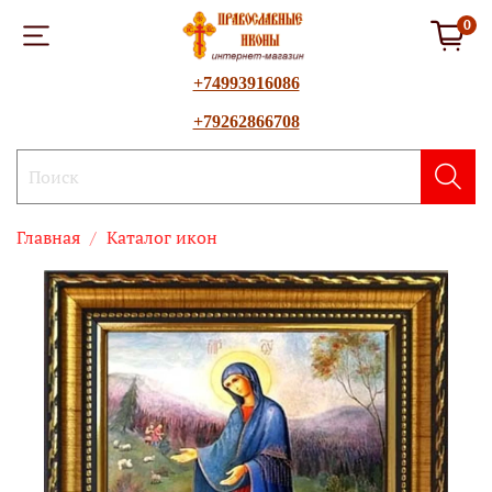
0
+74993916086
+79262866708
Главная
Каталог икон