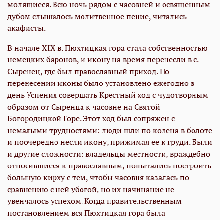
молящиеся. Всю ночь рядом с часовней и освященным
дубом слышалось молитвенное пение, читались
акафисты.
В начале XIX в. Пюхтицкая гора стала собственностью
немецких баронов, и икону на время перенесли в с.
Сыренец, где был православный приход. По
перенесении иконы было установлено ежегодно в
день Успения совершать Крестный ход с чудотворным
образом от Сыренца к часовне на Святой
Богородицкой Горе. Этот ход был сопряжен с
немалыми трудностями: люди шли по колена в болоте
и поочередно несли икону, прижимая ее к груди. Были
и другие сложности: владельцы местности, враждебно
относившиеся к православным, попытались построить
большую кирху с тем, чтобы часовня казалась по
сравнению с ней убогой, но их начинание не
увенчалось успехом. Когда правительственным
постановлением вся Пюхтицкая гора была