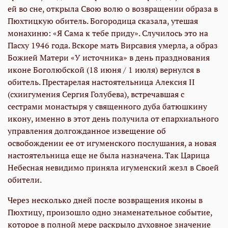
ей во сне, открыла Свою волю о возвращении образа в
Пюхтицкую обитель. Богородица сказала, утешая
монахиню: «Я Сама к тебе приду». Случилось это на
Пасху 1946 года. Вскоре мать Вирсавия умерла, а образ
Божией Матери «У источника» в день празднования
иконе Боголюбской (18 июня / 1 июля) вернулся в
обитель. Престарелая настоятельница Алексия II
(схиигумения Сергия Голубева), встречавшая с
сестрами монастыря у священного дуба батюшкину
икону, именно в этот день получила от епархиального
управления долгожданное извещение об
освобождении ее от игуменского послушания, а новая
настоятельница еще не была назначена. Так Царица
Небесная невидимо приняла игуменский жезл в Своей
обители.
Через несколько дней после возвращения иконы в
Пюхтицу, произошло одно знаменательное событие,
которое в полной мере раскрыло духовное значение