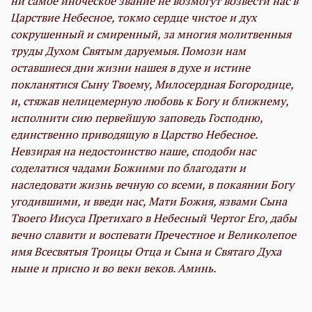
ни самое иноческое звание не возмогут возвести нас в
Царствие Небесное, токмо сердце чистое и дух
сокрушенный и смиренный, за многия молитвенныя
труды Духом Святым даруемыя. Помози нам
оставшиеся дни жизни нашея в духе и истине
покланятися Сыну Твоему, Милосердная Богородице,
и, стяжав нелицемерную любовь к Богу и ближнему,
исполнити сию первейшую заповедь Господню,
единственно приводящую в Царство Небесное.
Невзирая на недостоинство наше, сподоби нас
соделатися чадами Божиими по благодати и
наследовати жизнь вечную со всеми, в покаянии Богу
угодившими, и введи нас, Мати Божия, язвами Сына
Твоего Иисуса Претихаго в Небесный Чертог Его, дабы
вечно славити и воспевати Пречестное и Великолепое
имя Всесвятыя Троицы Отца и Сына и Святаго Духа
ныне и присно и во веки веков. Аминь.