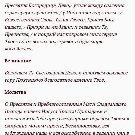
Пресвятая Богородице, Дево,/ утоли жажду спасения
страждущия души моея / у Источника вод живых - /
Божественнаго Слова, Сына Твоего, Христа Бога
нашего, / Призри на любящих и славящих Тя,
Пречистая, / и покрый нас покровом милосердия
Твоего // от всяких зол, тревог и бурь моря
житейскаго.
Величание
Величаем Тя, Светозарная Дево, и почитаем осиявшее
гору Пюхтицкую благодатное явление Твое.
Молитва
О Пресвятая и Преблагословенная Мати Сладчайшаго
Господа нашего Иисуса Христа! Припадаем и
покланяемся Тебе пред светозарным образом Твоим и
смиренно молим: прости, Всемилостивая, вся
заблуждения наша и вся оскорбления, в ведении или в