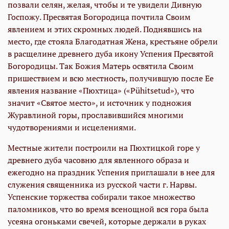
позвали селян, желая, чтобы и те увидели Дивную
Госпожу. Пресвятая Богородица почтила Своим
явлением и этих скромных людей. Поднявшись на
место, где стояла Благодатная Жена, крестьяне обрели
в расщелине древнего дуба икону Успения Пресвятой
Богородицы. Так Божия Матерь освятила Своим
пришествием и всю местность, получившую после Ее
явления название «Пюхтица» («Pühitsetud»), что
значит «Святое место», и источник у подножия
Журавлиной горы, прославившийся многими
чудотворениями и исцелениями.
Местные жители построили на Пюхтицкой горе у
древнего дуба часовню для явленного образа и
ежегодно на праздник Успения приглашали в нее для
служения священника из русской части г. Нарвы.
Успенские торжества собирали такое множество
паломников, что во время всенощной вся гора была
усеяна огоньками свечей, которые держали в руках