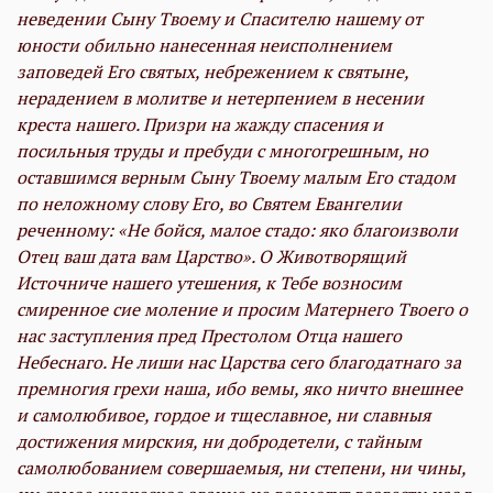
неведении Сыну Твоему и Спасителю нашему от
юности обильно нанесенная неисполнением
заповедей Его святых, небрежением к святыне,
нерадением в молитве и нетерпением в несении
креста нашего. Призри на жажду спасения и
посильныя труды и пребуди с многогрешным, но
оставшимся верным Сыну Твоему малым Его стадом
по неложному слову Его, во Святем Евангелии
реченному: «Не бойся, малое стадо: яко благоизволи
Отец ваш дата вам Царство». О Животворящий
Источниче нашего утешения, к Тебе возносим
смиренное сие моление и просим Матернего Твоего о
нас заступления пред Престолом Отца нашего
Небеснаго. Не лиши нас Царства сего благодатнаго за
премногия грехи наша, ибо вемы, яко ничто внешнее
и самолюбивое, гордое и тщеславное, ни славныя
достижения мирския, ни добродетели, с тайным
самолюбованием совершаемыя, ни степени, ни чины,