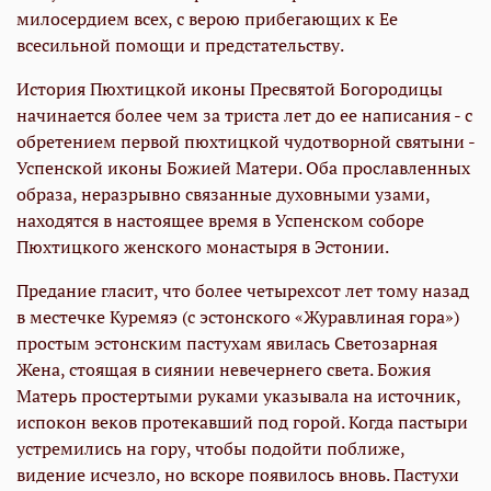
милосердием всех, с верою прибегающих к Ее
всесильной помощи и предстательству.
История Пюхтицкой иконы Пресвятой Богородицы
начинается более чем за триста лет до ее написания - с
обретением первой пюхтицкой чудотворной святыни -
Успенской иконы Божией Матери. Оба прославленных
образа, неразрывно связанные духовными узами,
находятся в настоящее время в Успенском соборе
Пюхтицкого женского монастыря в Эстонии.
Предание гласит, что более четырехсот лет тому назад
в местечке Куремяэ (с эстонского «Журавлиная гора»)
простым эстонским пастухам явилась Светозарная
Жена, стоящая в сиянии невечернего света. Божия
Матерь простертыми руками указывала на источник,
испокон веков протекавший под горой. Когда пастыри
устремились на гору, чтобы подойти поближе,
видение исчезло, но вскоре появилось вновь. Пастухи