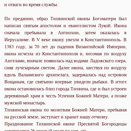
и отваги во время службы.
По преданию, образ Тихвинской иконы Богоматери был
написан святым апостолом и евангелистом Лукой. Икона
сначала пребывала в Антиохии, затем оказалась в
Иерусалиме. В V веке икону увезли в Константинополь. В
1383 году, за 70 лет до падения Византийской Империи,
икона исчезла из Константинополя и, несомая по воздуху
Ангелами, вначале появилась над водами Ладожского озера,
сияя лучезарным светом. Далее икона, шествуя по воздуху
вдоль Валаамского архипелага, задержалась над островом
Вощаным, где святыню впервые увидели рыбаки. В итоге
икона остановилась близ города Тихвина, где и был устроен
деревянный храм в честь Успения Божией Матери, а позже
мужской монастырь.
Тихвинская икона по молитвам Божией Матери, пребывая
на русской земле, заступает и хранит нашу отчизну.
Празднование Тихвинской иконе Пресвятой Богородицы
совершается 26 июня (9 июля по нов. ст).