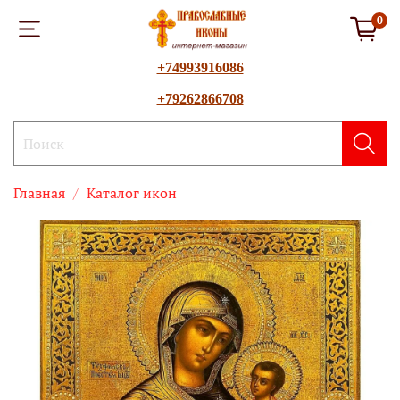
0
+74993916086
+79262866708
Главная
Каталог икон