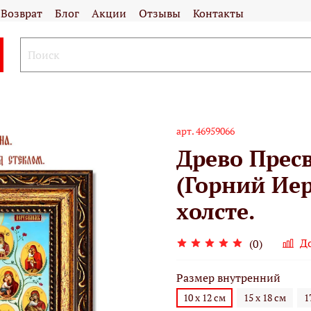
Возврат
Блог
Акции
Отзывы
Контакты
арт.
46959066
Древо Прес
(Горний Иер
холсте.
Д
(0)
Размер внутренний
10 х 12 см
15 х 18 см
1