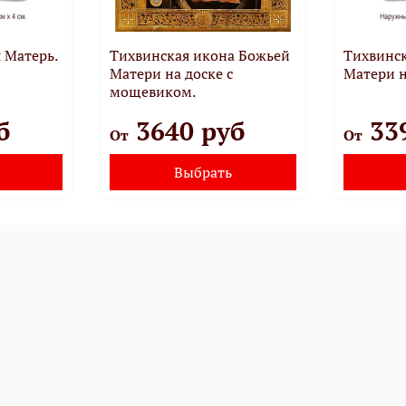
 Матерь.
Тихвинская икона Божьей
Тихвинс
Матери на доске с
Матери н
мощевиком.
б
3640 руб
33
От
От
Выбрать