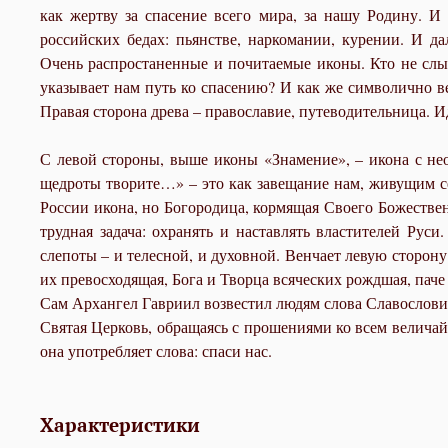
как жертву за спасение всего мира, за нашу Родину. 
российских бедах: пьянстве, наркомании, курении. И д
Очень распростаненные и почитаемые иконы. Кто не слы
указывает нам путь ко спасению? И как же символично вен
Правая сторона древа – православие, путеводительница. Ид
С левой стороны, выше иконы «Знамение», – икона с не
щедроты творите…» – это как завещание нам, живущим се
России икона, но Богородица, кормящая Своего Божественн
трудная задача: охранять и наставлять властителей Рус
слепоты – и телесной, и духовной. Венчает левую сторону
их превосходящая, Бога и Творца всяческих рождшая, пач
Сам Архангел Гавриил возвестил людям слова Славослов
Святая Церковь, обращаясь с прошениями ко всем величай
она употребляет слова: спаси нас.
Характеристики