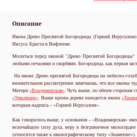
Описание
Икона Древо Пресвятой Богородицы (Горний Иерусалим) о
Иисуса Христа в Вифлееме.
Молиться перед иконой "Древо Пресвятой Богородицы" 
любыми печалями и скорбями. Богородица, как первая зас
На иконе Древо пресвятой Богородицы на небесно-голуб
внимательном рассмотрении замечаешь, что все иконы чу
Матери
«Владимирская»
. Чуть выше, по обеим сторонам с
«Умиление»
. Выше кроны дерева находится икона
«Троиц
которым надпись – «Горний Иерусалим».
Как говорилось выше, у основания – «Владимирская» икон
величайшую силу духа, веру в безграничное милосерди
(относится также к иконографическому типу «Знамение»). 