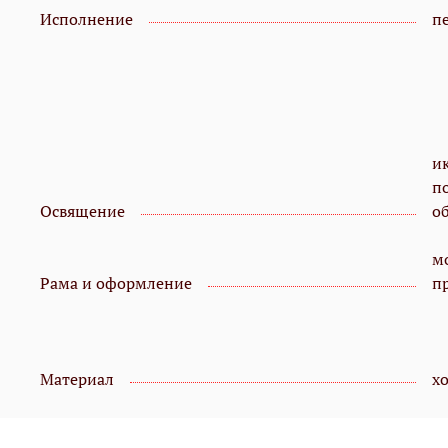
Исполнение
пе
и
п
Освящение
о
мо
Рама и оформление
п
Материал
х