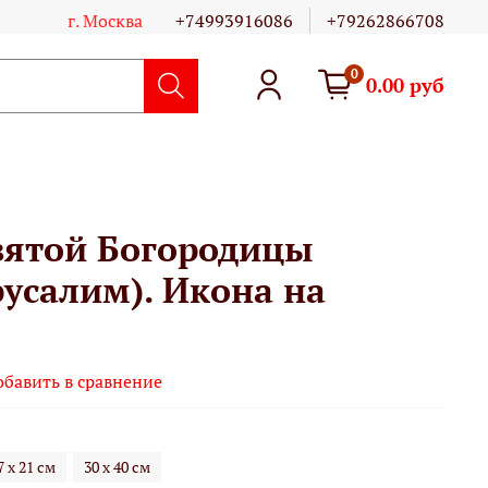
г. Москва
+74993916086
+79262866708
0
0.00 руб
вятой Богородицы
усалим). Икона на
обавить в сравнение
7 х 21 см
30 х 40 см