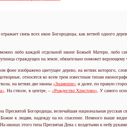
тражает связь всех икон Богородицы, как ветвей одного дерева
можно либо каждой отдельной иконе Божьей Матери, либо с
тупница страждущих на земле, обязательно поможет верующему 
ом фоне изображено цветущее дерево, на ветвях которого, сл
дотворные, относятся ко всем трем известным типам иконограф
твола, на ветвях две иконы
«Знамение»
и далее, по правую стор
а»
. На стволе, в центре, –
«Рождество Христово»
. У самого осн
а Пресвятой Богородицы, величайшая национальная русская свя
е Божие к людям, надежду на их спасение. Немного выше вид
На иконах этого типа Пресвятая Дева с воздетыми к небу рукам