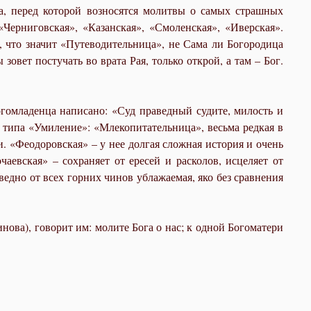
а, перед которой возносятся молитвы о самых страшных
Черниговская», «Казанская», «Смоленская», «Иверская».
 что значит «Путеводительница», не Сама ли Богородица
овет постучать во врата Рая, только открой, а там – Бог.
гомладенца написано: «Суд праведный судите, милость и
 типа «Умиление»: «Млекопитательница», весьма редкая в
и. «Феодоровская» – у нее долгая сложная история и очень
аевская» – сохраняет от ересей и расколов, исцеляет от
ведно от всех горних чинов ублажаемая, яко без сравнения
ова), говорит им: молите Бога о нас; к одной Богоматери