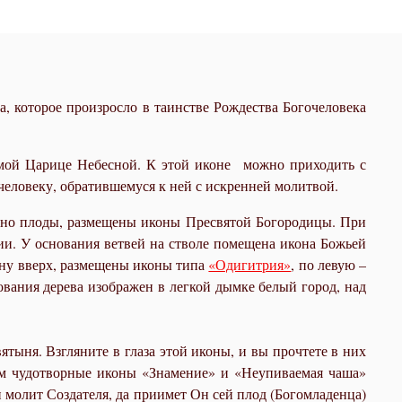
, которое произросло в таинстве Рождества Богочеловека
амой Царице Небесной. К этой иконе можно приходить с
человеку, обратившемуся к ней с искренней молитвой.
овно плоды, размещены иконы Пресвятой Богородицы. При
ии. У основания ветвей на стволе помещена икона Божьей
ону вверх, размещены иконы типа
«Одигитрия»
, по левую –
ования дерева изображен в легкой дымке белый город, над
тыня. Взгляните в глаза этой иконы, и вы прочтете в них
им чудотворные иконы «Знамение» и «Неупиваемая чаша»
и молит Создателя, да приимет Он сей плод (Богомладенца)