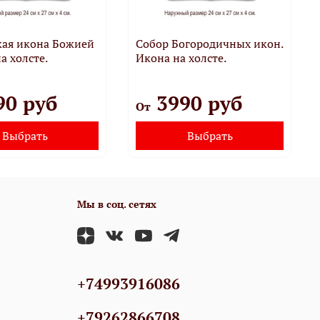
кая икона Божией
Собор Богородичных икон.
а холсте.
Икона на холсте.
90 руб
3990 руб
От
Выбрать
Выбрать
Мы в соц. сетях
+74993916086
+79262866708