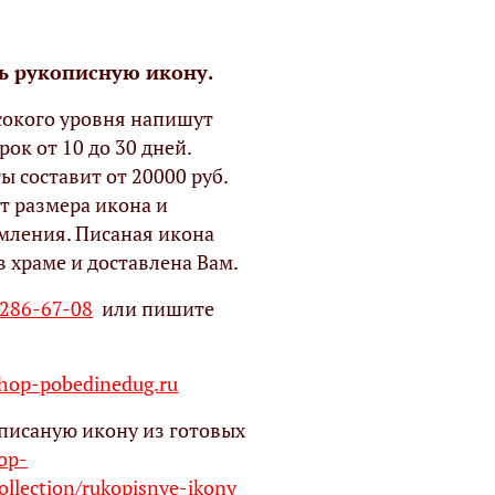
ь рукописную икону.
окого уровня напишут
рок от 10 до 30 дней.
ы составит от 20000 руб.
т размера икона и
мления. Писаная икона
в храме и доставлена Вам.
 286-67-08
или пишите
op-pobedinedug.ru
писаную икону из готовых
hop-
ollection/rukopisnye-ikony