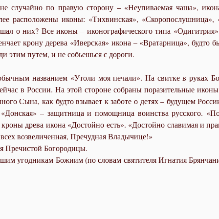
И не случайно по правую сторону – «Неупиваемая чаша», икон
алее расположены иконы: «Тихвинская», «Скоропослушница», «
шал о них? Все иконы – иконографического типа «Одигитрия»,
чает крону дерева «Иверская» икона – «Вратарница», будто бы з
и этим путем, и не собьешься с дороги.
обычным названием «Утоли моя печали». На свитке в руках Бо
йчас в России. На этой стороне собраны поразительные иконы
ого Сына, как будто взывает к заботе о детях – будущем Росси
и. «Донская» – защитница и помощница воинства русского. «Поч
 кроны древа икона «Достойно есть». «Достойно славимая и пра
е всех возвеличенная, Пречудная Владычице!»
ия Пречистой Богородицы.
шим угодникам Божиим (по словам святителя Игнатия Брянчанин