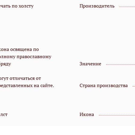
чать по холсту
Производитель
кона освящена по
олному православному
бряду
Значение
гут отличаться от
редставленных на сайте.
Страна производства
олст
Икона