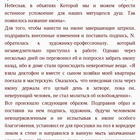
Небесная, в объятиях Которой мы и можем обрести
истинное успокоение для наших мятущихся душ. Так
появилось название иконы».
Для того, чтобы нанести на иконе завершающие штрихи,
подправить внесенные изменения и поставить подпись, N.
обратилась к художнику-профессионалу, который
незамедлительно приступил к работе. Однако через
несколько дней он перезвонил ей и попросил забрать икону
назад, ибо в доме стали происходить невероятные вещи. «Я
взяла диктофон и вместе с сыном хозяйки моей квартиры
поехала в мастерскую. Оказалось, что неведомая сила через
икону держала его целый день в затворе, пока он,
неверующий человек, не стал молиться об освобождении».
Все произошло следующим образом. Подправив образ и
поставив на нем подпись, художник, будучи человеком
невоцерковленным и не испытывая к иконе особого
благоговения, установил ее для просушки на пол в коридоре
ликом к стене и направился в ванную мыть запачканные