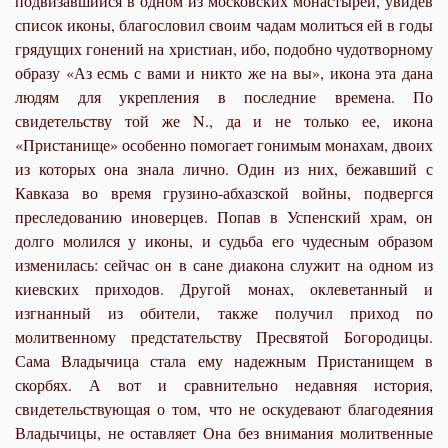
подвизавшийся в одном из московских монастырей, увидев
список иконы, благословил своим чадам молиться ей в годы
грядущих гонений на христиан, ибо, подобно чудотворному
образу «Аз есмь с вами и никто же на вы», икона эта дана
людям для укрепления в последние времена. По
свидетельству той же N., да и не только ее, икона
«Пристанище» особенно помогает гонимым монахам, двоих
из которых она знала лично. Один из них, бежавший с
Кавказа во время грузино-абхазской войны, подвергся
преследованию иноверцев. Попав в Успенский храм, он
долго молился у иконы, и судьба его чудесным образом
изменилась: сейчас он в сане диакона служит на одном из
киевских приходов. Другой монах, оклеветанный и
изгнанный из обители, также получил приход по
молитвенному предстательству Пресвятой Богородицы.
Сама Владычица стала ему надежным Пристанищем в
скорбях. А вот и сравнительно недавняя история,
свидетельствующая о том, что не оскудевают благодеяния
Владычицы, не оставляет Она без внимания молитвенные