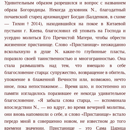
Удивительным образом разрешился и вопрос с названием
образа Богородицы. Некогда духовник N., благодатный
почаевский старец архимандрит Богдан (Балденков, в схиме
— Тихон†2014), находившийся на покое в Китаевой
пустыни г. Киева, благословил ей уповать на Господа и
усердно молиться Его Пречистой Матери, чтобы обрести
жизненное пристанище. Слово «Пристанище» неожиданно
всколыхнуло в душе N. какие-то глубинные пласты,
поразило своей таинственностью и многогранностью. Она
стала размышлять над тем, что вмещало в себе
благословение старца: супружество, возвращение в обитель,
упокоение в блаженной Вечности или, возможно, нечто
иное, пока непостижимое… Время шло, и постепенно из
памяти изгладилось поразившее ее некогда удивительное
благословение. «Я забыла слова старца, — вспоминала
впоследствии N., — но вдруг, во время вечерней молитвы,
они вновь напомнили о себе, и слово «Пристанище» встало
передо мной в совершенно новом, не известном до того
времени значении. Пристанище – это Сама Царица