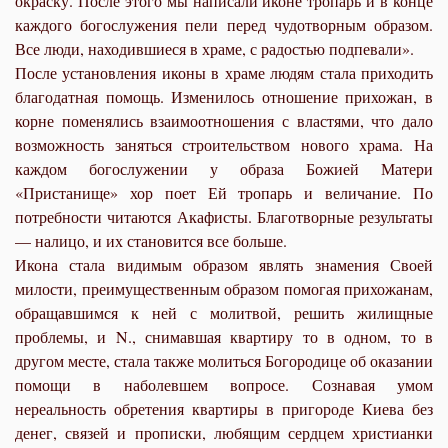
окраску. После этого мы написали иконе тропарь и в конце
каждого богослужения пели перед чудотворным образом.
Все люди, находившиеся в храме, с радостью подпевали».
После установления иконы в храме людям стала приходить
благодатная помощь. Изменилось отношение прихожан, в
корне поменялись взаимоотношения с властями, что дало
возможность заняться строительством нового храма. На
каждом богослужении у образа Божией Матери
«Пристанище» хор поет Ей тропарь и величание. По
потребности читаются Акафисты. Благотворные результаты
— налицо, и их становится все больше.
Икона стала видимым образом являть знамения Своей
милости, преимущественным образом помогая прихожанам,
обращавшимся к ней с молитвой, решить жилищные
проблемы, и N., снимавшая квартиру то в одном, то в
другом месте, стала также молиться Богородице об оказании
помощи в наболевшем вопросе. Сознавая умом
нереальность обретения квартиры в пригороде Киева без
денег, связей и прописки, любящим сердцем христианки