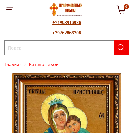
0
+74993916086
+79262866708
Главная
Каталог икон