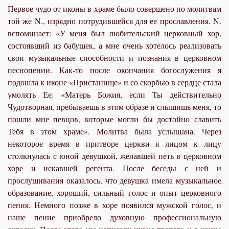
Первое чудо от иконы в храме было совершено по молитвам
той же N., изрядно потрудившейся для ее прославления. N.
вспоминает: «У меня был любительский церковный хор,
состоявший из бабушек, а мне очень хотелось реализовать
свои музыкальные способности и познания в церковном
песнопении. Как-то после окончания богослужения я
подошла к иконе «Пристанище» и со скорбью в сердце стала
умолять Ее: «Матерь Божия, если Ты действительно
Чудотворная, пребываешь в этом образе и слышишь меня, то
пошли мне певцов, которые могли бы достойно славить
Тебя в этом храме». Молитва была услышана. Через
некоторое время в притворе церкви я лицом к лицу
столкнулась с юной девушкой, желавшей петь в церковном
хоре и искавшей регента. После беседы с ней и
прослушивания оказалось, что девушка имела музыкальное
образование, хороший, сильный голос и опыт церковного
пения. Немного позже в хоре появился мужской голос, и
наше пение приобрело духовную профессиональную