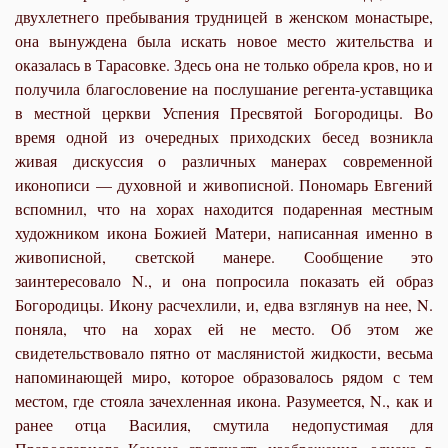
двухлетнего пребывания трудницей в женском монастыре,
она вынуждена была искать новое место жительства и
оказалась в Тарасовке. Здесь она не только обрела кров, но и
получила благословение на послушание регента-уставщика
в местной церкви Успения Пресвятой Богородицы. Во
время одной из очередных приходских бесед возникла
живая дискуссия о различных манерах современной
иконописи — духовной и живописной. Пономарь Евгений
вспомнил, что на хорах находится подаренная местным
художником икона Божией Матери, написанная именно в
живописной, светской манере. Сообщение это
заинтересовало N., и она попросила показать ей образ
Богородицы. Икону расчехлили, и, едва взглянув на нее, N.
поняла, что на хорах ей не место. Об этом же
свидетельствовало пятно от маслянистой жидкости, весьма
напоминающей миро, которое образовалось рядом с тем
местом, где стояла зачехленная икона. Разумеется, N., как и
ранее отца Василия, смутила недопустимая для