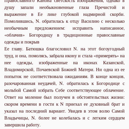
Православного Канона светскость изображения, однако в
душу запали необыкновенные глаза Пречистой и
выражение в Ее лике глубокой надмирной скорби.
Помолившись, N. обратилась к отцу Василию с несколько
необычным предложением: исправить написанное,
«облачив» Богородицу в традиционные православные
одежды и покрыв
Ее главу. Батюшка благословил N. на этот богоугодный
труд, и она, помолясь, забрала икону и стала «примерять» на
нее одежды, изображенные на иконах Казанской,
Владимирской, Почаевской Божией Матери. Ни одна из ее
попыток не соответствовала ожиданиям. В конце концов,
разочарованная неудачей, N. обратилась к Богородице с
мольбой Самой избрать Себе соответствующее облачение.
Ответ на моление был получен в обстоятельствах жизни:
скором времени в гости к N приехал ее духовный брат и
указал на последний вариант. Увидев в этом волю Самой
Владычицы, N. более не колебалась и с легким сердцем
завершила работу.