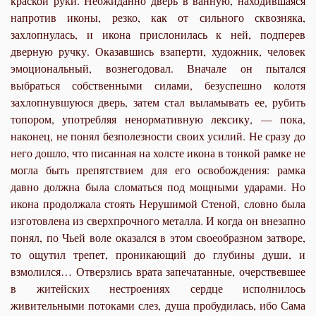
краской руки. Неожиданно дверь в ванную, находившаяся
напротив иконы, резко, как от сильного сквозняка,
захлопнулась, и икона прислонилась к ней, подперев
дверную ручку. Оказавшись взаперти, художник, человек
эмоциональный, вознегодовал. Вначале он пытался
выбраться собственными силами, безуспешно колотя
захлопнувшуюся дверь, затем стал выламывать ее, рубить
топором, употребляя ненормативную лексику, — пока,
наконец, не понял безполезности своих усилий. Не сразу до
него дошло, что писанная на холсте икона в тонкой рамке не
могла быть препятствием для его освобождения: рамка
давно должна была сломаться под мощными ударами. Но
икона продолжала стоять Нерушимой Стеной, словно была
изготовлена из сверхпрочного металла. И когда он внезапно
понял, по Чьей воле оказался в этом своеобразном затворе,
то ощутил трепет, проникающий до глубины души, и
взмолился… Отверзлись врата запечатанные, очерствевшее
в житейских нестроениях сердце исполнилось
живительными потоками слез, душа пробудилась, ибо Сама