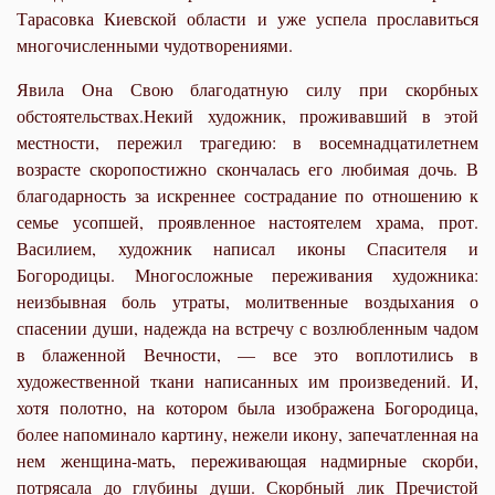
Тарасовка Киевской области и уже успела прославиться
многочисленными чудотворениями.
Явила Она Свою благодатную силу при скорбных
обстоятельствах.Некий художник, проживавший в этой
местности, пережил трагедию: в восемнадцатилетнем
возрасте скоропостижно скончалась его любимая дочь. В
благодарность за искреннее сострадание по отношению к
семье усопшей, проявленное настоятелем храма, прот.
Василием, художник написал иконы Спасителя и
Богородицы. Многосложные переживания художника:
неизбывная боль утраты, молитвенные воздыхания о
спасении души, надежда на встречу с возлюбленным чадом
в блаженной Вечности, — все это воплотились в
художественной ткани написанных им произведений. И,
хотя полотно, на котором была изображена Богородица,
более напоминало картину, нежели икону, запечатленная на
нем женщина-мать, переживающая надмирные скорби,
потрясала до глубины души. Скорбный лик Пречистой