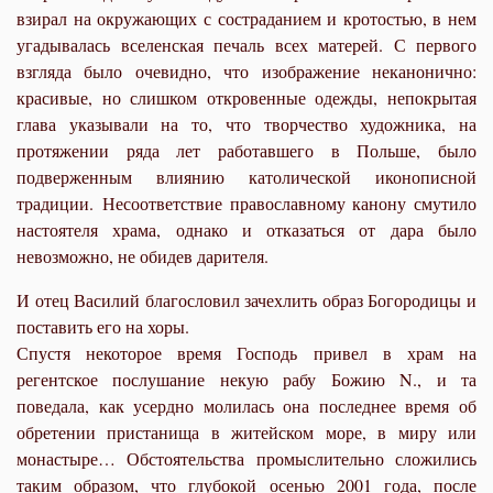
взирал на окружающих с состраданием и кротостью, в нем
угадывалась вселенская печаль всех матерей. С первого
взгляда было очевидно, что изображение неканонично:
красивые, но слишком откровенные одежды, непокрытая
глава указывали на то, что творчество художника, на
протяжении ряда лет работавшего в Польше, было
подверженным влиянию католической иконописной
традиции. Несоответствие православному канону смутило
настоятеля храма, однако и отказаться от дара было
невозможно, не обидев дарителя.
И отец Василий благословил зачехлить образ Богородицы и
поставить его на хоры.
Спустя некоторое время Господь привел в храм на
регентское послушание некую рабу Божию N., и та
поведала, как усердно молилась она последнее время об
обретении пристанища в житейском море, в миру или
монастыре… Обстоятельства промыслительно сложились
таким образом, что глубокой осенью 2001 года, после