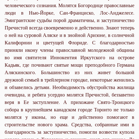
человеческого сознания. Молятся Богородице православные
люди в Нью-Йорке, Сан-Франциско, Лос-Анджелесе.
Эмигрантские судьбы порой драматичны, и заступничество
Пречистой всегда своевременно и действенно. Знают теперь
о ней на суровой Аляске и в знойной Аризоне, в солнечной
Калифорнии и цветущей Флориде. С благодарностью
приняли икону члены православной молодежной общины
во имя святителя Иннокентия Иркутского на острове
Кадьяк, где почивают святые мощи преподобного Германа
Аляскинского. Большинство из них живет большой
дружной семьей в трейлерном городке, некоторые женились
и обзавелись детьми. Необходимость обустройства жилища
очевидна, и ребята усердно молятся Пречистой, беззаветно
веря в Ее заступление. А прихожане Свято-Троицкого
собора в крупнейшем канадском городе Торонто не только
молятся у иконы, но еще и действенно помогают в
строительстве нового храма. Средства, собранные ими в
благодарность за заступничество, помогли возвести купола