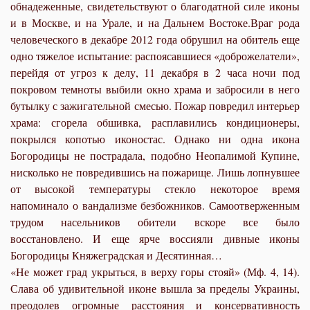
обнадеженные, свидетельствуют о благодатной силе иконы
и в Москве, и на Урале, и на Дальнем Востоке.Враг рода
человеческого в декабре 2012 года обрушил на обитель еще
одно тяжелое испытание: распоясавшиеся «доброжелатели»,
перейдя от угроз к делу, 11 декабря в 2 часа ночи под
покровом темноты выбили окно храма и забросили в него
бутылку с зажигательной смесью. Пожар повредил интерьер
храма: сгорела обшивка, расплавились кондиционеры,
покрылся копотью иконостас. Однако ни одна икона
Богородицы не пострадала, подобно Неопалимой Купине,
нисколько не повредившись на пожарище. Лишь лопнувшее
от высокой температуры стекло некоторое время
напоминало о вандализме безбожников. Самоотверженным
трудом насельников обители вскоре все было
восстановлено. И еще ярче воссияли дивные иконы
Богородицы Княжеградская и Десятинная…
«Не может град укрыться, в верху горы стояй» (Мф. 4, 14).
Слава об удивительной иконе вышла за пределы Украины,
преодолев огромные расстояния и консервативность