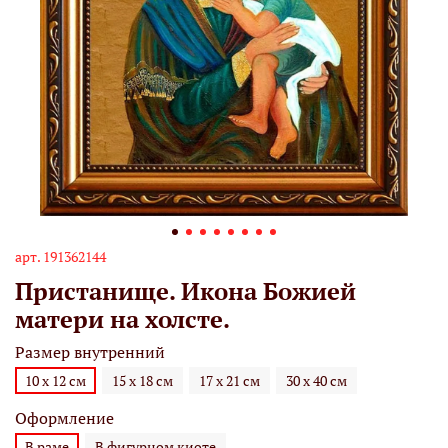
арт.
191362144
Пристанище. Икона Божией
матери на холсте.
Размер внутренний
10 х 12 см
15 х 18 см
17 х 21 см
30 х 40 см
Оформление
В раме
В фигурном киоте