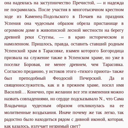
она надеялась на заступничество Пречистой, — и надежда
не посрамилась. После участия в многотысячном крестном
ходе из Каменец-Подольского в Почаев на праздник
Успения она чудесным образом обрела пристанище в
огромном доме в живописной лесной местности на берегу
древней реки Стугны, — в краю историческом и
намоленном. Пришлось, правда, оставить ставший родным
Успенский храм в Тарасовке, взамен которого Богородица
призвала на служение также в Успенском храме, но уже в
поселке Боровая, не менее древнем, чем Тарасовка.
Согласно преданию, у истоков этого «тихого приюта» также
был преподобный Феодосий Печерский. Да и
священнослужитель, как и в прежнем храме, носил имя
Василий… Конечно, при желании все эти изменения можно
назвать совпадениями, но сердце подсказывало N., что Сама
Владычица чудесным образом откликнулась на ее
молитвенные воздыхания. Иначе почему же так легко, так
радостно было находиться рядом с дивной иконой, которая,
как казалось, излучает незримый свет?