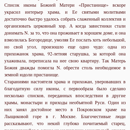
Список иконы Божией Матери «Пристанище» вскоре
украсил интерьер храма, и Ее святыми молитвами
достаточно быстро удалось собрать слаженный коллектив и
организовать церковный хор. А когда завистники стали
донимать N. за то, что она проживает в хорошем доме, и она
взмолилась Богородице, умоляя Ее послать хоть небольшой,
но свой угол, произошло еще одно чудо: одна из
прихожанок храма, 92-летняя старушка, за которой она
ухаживала, переписала на нее свою квартиру. Так Матерь
Божия дважды помогла N. обрести столь необходимое в
земной юдоли пристанище.
Стараниями настоятеля храма и прихожан, уверовавших в
благодатную силу иконы, с первообраза было сделано
несколько списков, переданных впоследствии в другие
храмы, монастыри и приходы необъятной Руси. Один из
них занял достойное место в Покровском храме на
Лыщиковой горе в г. Москве. Благочестивые люди
рассказывают, что некий глубоко почитаемый старец,