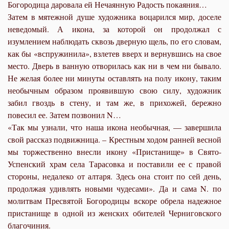
Богородица даровала ей Нечаянную Радость покаяния…
Затем в мятежной душе художника воцарился мир, доселе
неведомый. А икона, за которой он продолжал с
изумлением наблюдать сквозь дверную щель, по его словам,
как бы «вспружинила», взлетев вверх и вернувшись на свое
место. Дверь в ванную отворилась как ни в чем ни бывало.
Не желая более ни минуты оставлять на полу икону, таким
необычным образом проявившую свою силу, художник
забил гвоздь в стену, и там же, в прихожей, бережно
повесил ее. Затем позвонил N…
«Так мы узнали, что наша икона необычная, — завершила
свой рассказ подвижница. – Крестным ходом ранней весной
мы торжественно внесли икону «Пристанище» в Свято-
Успенский храм села Тарасовка и поставили ее с правой
стороны, недалеко от алтаря. Здесь она стоит по сей день,
продолжая удивлять новыми чудесами». Да и сама N. по
молитвам Пресвятой Богородицы вскоре обрела надежное
пристанище в одной из женских обителей Черниговского
благочиния.