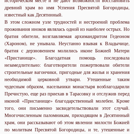
историческом месте и не дают возможности восстановить
древний храм во имя Успения Пресвятой Богородицы,
известный как Десятинный.
В этом сложном узле трудностей и нестроений проблема
проживания иноков являлась одной из наиболее острых. Но
братия обители, возглавляемая архимандритом Гедеоном
(Хароном), не унывала. Неустанно взывая к Владычице,
братия с дерзновением молились иконе Божией Матери
«Пристанище». Благодатная помощь последовала
незамедлительно: благотворители пожертвовали обители
строительные вагончики, пригодные для жилья и хранения
необходимой церковной утвари. Утешенные таким
чудесным образом, насельники монастыря возблагодарили
Пречистую, еще раз приехав в Тарасовку и отслужив перед
иконой «Пристанище» благодарственный молебен. Кроме
того, они письменно засвидетельствовали этот случай.
Многочисленным паломникам, приходящим в Десятинный
храм, они рассказывают об этом явлении милости Божией
по молитвам Пресвятой Богородицы, и те, утешенные и