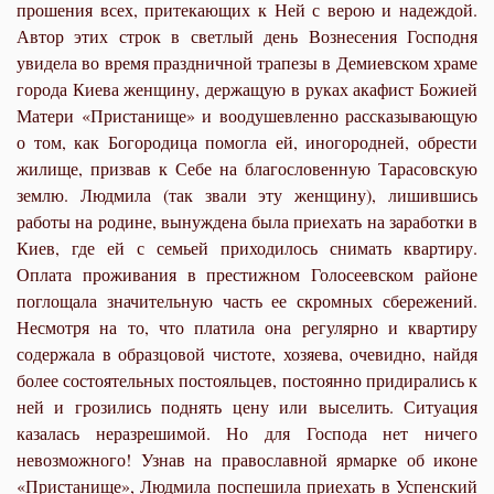
прошения всех, притекающих к Ней с верою и надеждой.
Автор этих строк в светлый день Вознесения Господня
увидела во время праздничной трапезы в Демиевском храме
города Киева женщину, держащую в руках акафист Божией
Матери «Пристанище» и воодушевленно рассказывающую
о том, как Богородица помогла ей, иногородней, обрести
жилище, призвав к Себе на благословенную Тарасовскую
землю. Людмила (так звали эту женщину), лишившись
работы на родине, вынуждена была приехать на заработки в
Киев, где ей с семьей приходилось снимать квартиру.
Оплата проживания в престижном Голосеевском районе
поглощала значительную часть ее скромных сбережений.
Несмотря на то, что платила она регулярно и квартиру
содержала в образцовой чистоте, хозяева, очевидно, найдя
более состоятельных постояльцев, постоянно придирались к
ней и грозились поднять цену или выселить. Ситуация
казалась неразрешимой. Но для Господа нет ничего
невозможного! Узнав на православной ярмарке об иконе
«Пристанище», Людмила поспешила приехать в Успенский