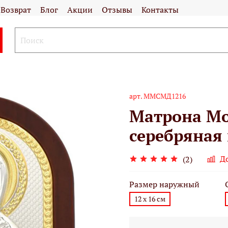
Возврат
Блог
Акции
Отзывы
Контакты
арт.
MMСМД1216
Матрона Мо
серебряная 
Д
(2)
Размер наружный
12 х 16 см