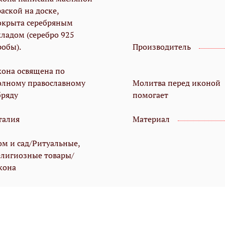
аской на доске,
окрыта серебряным
кладом (серебро 925
робы).
Производитель
кона освящена по
олному православному
Молитва перед иконой
бряду
помогает
талия
Материал
ом и сад/Ритуальные,
елигиозные товары/
кона