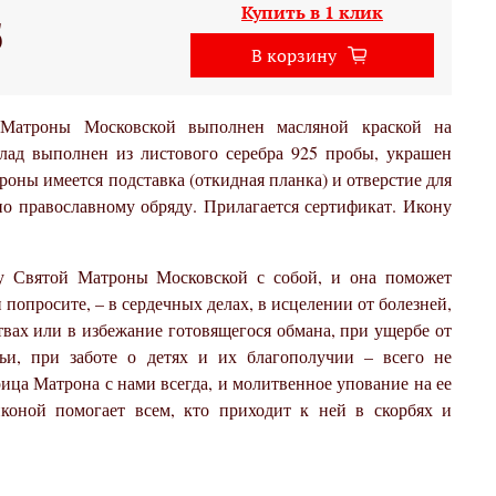
Купить в 1 клик
б
В корзину
атроны Московской выполнен масляной краской на
лад выполнен из листового серебра 925 пробы, украшен
роны имеется подставка (откидная планка) и отверстие для
о православному обряду. Прилагается сертификат. Икону
у Святой Матроны Московской с собой, и она поможет
 попросите, – в сердечных делах, в исцелении от болезней,
вах или в избежание готовящегося обмана, при ущербе от
ьи, при заботе о детях и их благополучии – всего не
рица Матрона с нами всегда, и молитвенное упование на ее
иконой помогает всем, кто приходит к ней в скорбях и