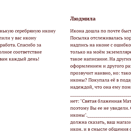
Людмила
енькую серебряную икону
Икона дошла по почте быстр
или у вас икону
Посылка отслеживалась хоро
работа. Спасибо за
надпись на иконе с ошибко
олное соответствие
только на моём экземпляре
 вам каждый день!
такое написание. На других
оформлением и другого раз
прозвучит наивно, но: так
иконы? Покупала её в пода
надеждой, что она ему помо
___________________________
нет: "Святая блаженная Мат
поэтому Вы ее не увидели.
иконы".____________________
должна сказать, ваш магази
икон, и в смысле общения с