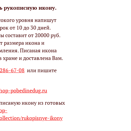
ь рукописную икону.
окого уровня напишут
рок от 10 до 30 дней.
ы составит от 20000 руб.
т размера икона и
мления. Писаная икона
в храме и доставлена Вам.
 286-67-08
или пишите
op-pobedinedug.ru
писаную икону из готовых
hop-
ollection/rukopisnye-ikony