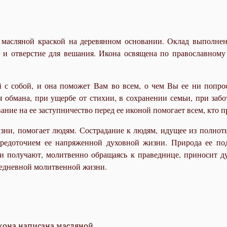
сляной краской на деревянном основании. Оклад выполнен и
) и отверстие для вешания. Икона освящена по православному 
 собой, и она поможет Вам во всем, о чем Вы ее ни попроси
 обмана, при ущербе от стихии, в сохранении семьи, при забот
ание на ее заступничество перед ее иконой помогает всем, кто п
зни, помогает людям. Сострадание к людям, идущее из полноты
средоточием ее напряженной духовной жизни. Природа ее по
и получают, молитвенно обращаясь к праведнице, приносит д
седневной молитвенной жизни.
кона написана масляной