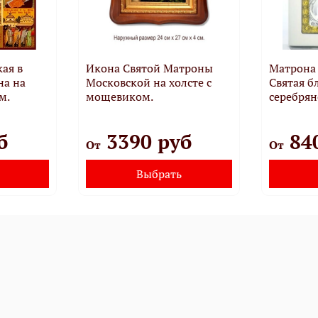
ая в
Икона Святой Матроны
Матрона
на на
Московской на холсте с
Святая б
м.
мощевиком.
серебрян
б
3390 руб
84
От
От
Выбрать