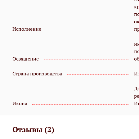
кр
п
о
Исполнение
п
и
п
Освящение
о
Страна производства
И
Д
р
Икона
И
Отзывы (2)