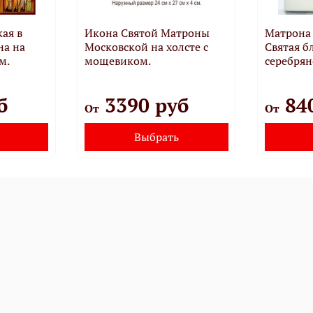
ая в
Икона Святой Матроны
Матрона
на на
Московской на холсте с
Святая б
м.
мощевиком.
серебрян
б
3390 руб
84
От
От
Выбрать