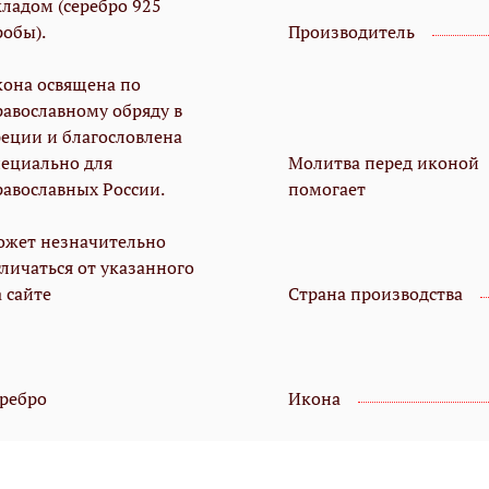
кладом (серебро 925
робы).
Производитель
кона освящена по
равославному обряду в
реции и благословлена
пециально для
Молитва перед иконой
равославных России.
помогает
ожет незначительно
тличаться от указанного
 сайте
Страна производства
еребро
Икона