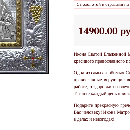
С позолотой и стразами на
14900.00 р
Икона Святой Блаженной М
красивого православного по
Одна из самых любимых Св
православные верующие во
работе, о здоровьи и изле
Таганке каждый день приез
Подарите прекрасную греч
Вас человеку! Икона Матро
в делах и невзгодах!