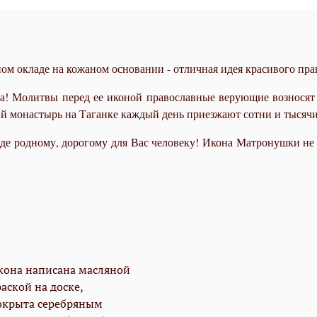
 окладе на кожаном основании - отличная идея красивого прав
 Молитвы перед ее иконой православные верующие возносят о 
кий монастырь на Таганке каждый день приезжают сотни и тысяч
де родному, дорогому для Вас человеку! Икона Матронушки не т
кона написана масляной
аской на доске,
окрыта серебряным