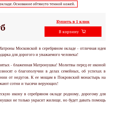
 окладе. Основание обтянуто темной кожей.
Купить в 1 клик
уб
В корзину
атроны Московской в серебряном окладе - отличная идея
дарка для дорогого и уважаемого человека!
ятых - блаженная Матронушка! Молитвы перед ее иконой
зносят о благополучии в делах семейных, об успехах в
чении от недугов. К ее мощам в Покровский монастырь на
жают сотни и тысячи верующих!
ескую икону в серебряном окладе родному, дорогому для
нушки не только украсит жилище, но будет давать помощь