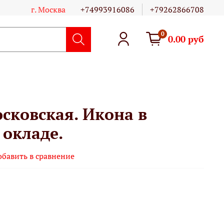
г. Москва
+74993916086
+79262866708
0
0.00 руб
сковская. Икона в
 окладе.
обавить в сравнение