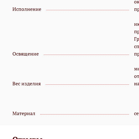
о
Исполнение
п
и
п
Г
с
Освящение
п
м
о
Вес изделия
на
Материал
с