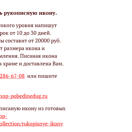
ь рукописную икону.
окого уровня напишут
рок от 10 до 30 дней.
ы составит от 20000 руб.
т размера икона и
мления. Писаная икона
в храме и доставлена Вам.
 286-67-08
или пишите
op-pobedinedug.ru
писаную икону из готовых
hop-
ollection/rukopisnye-ikony