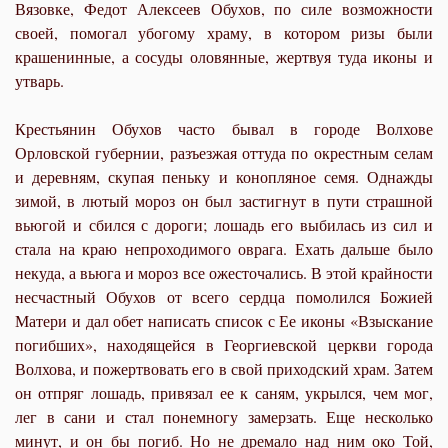
Вязовке, Федот Алексеев Обухов, по силе возможности
своей, помогал убогому храму, в котором ризы были
крашенинные, а сосуды оловянные, жертвуя туда иконы и
утварь.
Крестьянин Обухов часто бывал в городе Волхове
Орловской губернии, разъезжая оттуда по окрестным селам
и деревням, скупая пеньку и конопляное семя. Однажды
зимой, в лютый мороз он был застигнут в пути страшной
вьюгой и сбился с дороги; лошадь его выбилась из сил и
стала на краю непроходимого оврага. Ехать дальше было
некуда, а вьюга и мороз все ожесточались. В этой крайности
несчастный Обухов от всего сердца помолился Божией
Матери и дал обет написать список с Ее иконы «Взыскание
погибших», находящейся в Георгиевской церкви города
Волхова, и пожертвовать его в свой приходский храм. Затем
он отпряг лошадь, привязал ее к саням, укрылся, чем мог,
лег в сани и стал понемногу замерзать. Еще несколько
минут, и он бы погиб. Но не дремало над ним око Той,