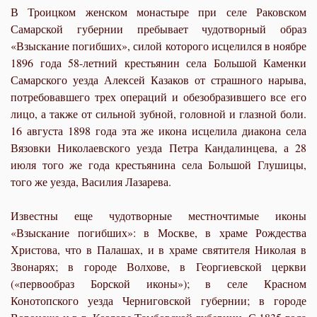
В Троицком женском монастыре при селе Раковском
Самарской губернии пребывает чудотворный образ
«Взыскание погибших», силой которого исцелился в ноябре
1896 года 58-летний крестьянин села Большой Каменки
Самарского уезда Алексей Казаков от страшного нарыва,
потребовавшего трех операций и обезобразившего все его
лицо, а также от сильной зубной, головной и глазной боли.
16 августа 1898 года эта же икона исцелила диакона села
Вязовки Николаевского уезда Петра Кандалинцева, а 28
июля того же года крестьянина села Большой Глушицы,
того же уезда, Василия Лазарева.
Известны еще чудотворные местночтимые иконы
«Взыскание погибших»: в Москве, в храме Рождества
Христова, что в Палашах, и в храме святителя Николая в
Звонарях; в городе Волхове, в Георгиевской церкви
(«первообраз Борской иконы»); в селе Красном
Конотопского уезда Черниговской губернии; в городе