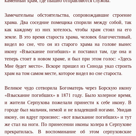
каменный храм, где пышно отправляются службы.
Замечательны обстоятельства, сопровождавшие строение
храма. Два соседние помещика спорили между собой, так
как каждому из них хотелось, чтобы храм стоял на его
земле. В это время староста храма, человек благочестивый,
видел во сне, что он из старого храма на голове вынес
икону «Взыскание погибших» и поставил там, где она и
теперь стоит в новом храме, и был при этом голос: «Здесь
Мне будет место». Вскоре пришел из Синода указ строить
храм на том самом месте, которое видел во сне староста.
Великое чудо сотворила Богоматерь через Борскую икону
«Взыскание погибших» в 1871 году. Было холерное время,
и жители Серпухова пожелали принести к себе икону. В
городе был мальчик, немой и не владевший ногами. Увидав
икону, он вдруг произнес: «вот взыскание погибших» и тут
же стал на ноги. По принесении иконы холера в Серпухове
прекратилась. В воспоминание об этом серпуховские