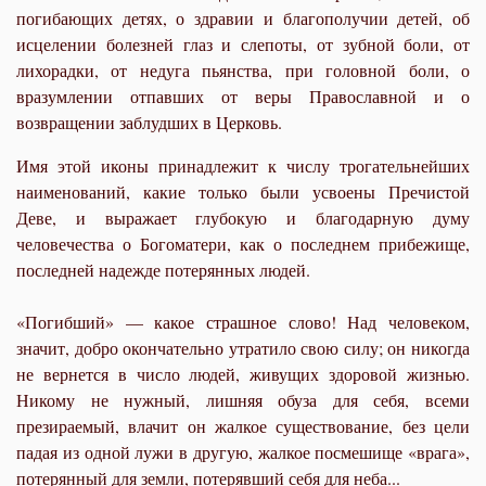
погибающих детях, о здравии и благополучии детей, об
исцелении болезней глаз и слепоты, от зубной боли, от
лихорадки, от недуга пьянства, при головной боли, о
вразумлении отпавших от веры Православной и о
возвращении заблудших в Церковь.
Имя этой иконы принадлежит к числу трогательнейших
наименований, какие только были усвоены Пречистой
Деве, и выражает глубокую и благодарную думу
человечества о Богоматери, как о последнем прибежище,
последней надежде потерянных людей.
«Погибший» — какое страшное слово! Над человеком,
значит, добро окончательно утратило свою силу; он никогда
не вернется в число людей, живущих здоровой жизнью.
Никому не нужный, лишняя обуза для себя, всеми
презираемый, влачит он жалкое существование, без цели
падая из одной лужи в другую, жалкое посмешище «врага»,
потерянный для земли, потерявший себя для неба...