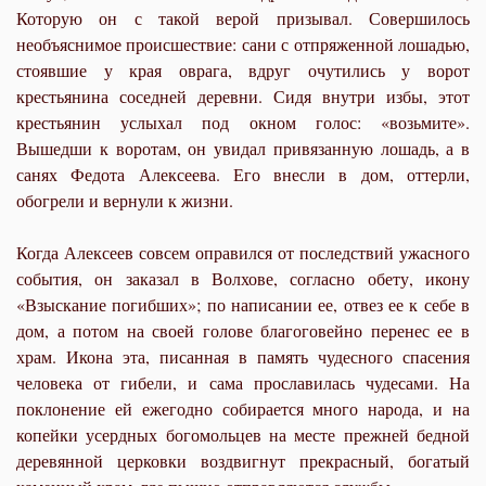
Которую он с такой верой призывал. Совершилось
необъяснимое происшествие: сани с отпряженной лошадью,
стоявшие у края оврага, вдруг очутились у ворот
крестьянина соседней деревни. Сидя внутри избы, этот
крестьянин услыхал под окном голос: «возьмите».
Вышедши к воротам, он увидал привязанную лошадь, а в
санях Федота Алексеева. Его внесли в дом, оттерли,
обогрели и вернули к жизни.
Когда Алексеев совсем оправился от последствий ужасного
события, он заказал в Волхове, согласно обету, икону
«Взыскание погибших»; по написании ее, отвез ее к себе в
дом, а потом на своей голове благоговейно перенес ее в
храм. Икона эта, писанная в память чудесного спасения
человека от гибели, и сама прославилась чудесами. На
поклонение ей ежегодно собирается много народа, и на
копейки усердных богомольцев на месте прежней бедной
деревянной церковки воздвигнут прекрасный, богатый