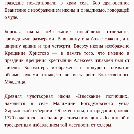
граждане пожертвовали в храм села Бор драгоценное
Евангелие с изображением иконы и с надписью, говорящей
о чуде.
Борская икона «Взыскание погибших» отличается
громадными размерами. В вышину она более сажени, а в
ширину аршин и три четверти. Вверху иконы изображено
Крещение Христово — в память того, что именно в
праздник Крещения крестьянин Алексеев избавлен был от
гибели. Богоматерь изображена в полурост, обхватив
обеими руками стоящего во весь рост Божественного
Младенца.
Древняя чудотворная икона «Взыскание погибших»
находится в селе Малижине Богодуховского уезда
Харьковской губернии. Обретена она, по преданию, около
1770 года; прославлена исцелением помещицы Лесницкой и
троекратным избавлением той местности от холеры.