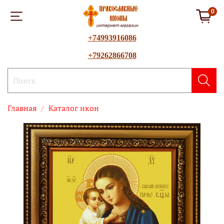
0
+74993916086
+79262866708
Главная
Каталог икон