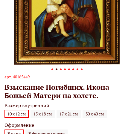
арт.
40165449
Взыскание Погибших. Икона
Божьей Матери на холсте.
Размер внутренний
10 х 12 см
15 х 18 см
17 х 21 см
30 х 40 см
Оформление
В раме
В фигурном киоте