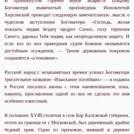
В проникнутом горячей верой акафисте Покрову
Богоматери знаменитый проповедник Иннокентий
Херсонский проводит следующую замечательную .мысль о
чудесном заступлении Богоматери: «Господь, желая
показать людям бездну щедрот Своих, силу терпения
Своего, даровал Тебя людям, как непреодолимую защиту. И
если кто из них праведным судом Божиим оказывается
достойным осуждения, — Твоим державным покровом
сохраняется «а покаяние».
Русский народ с незапамятных времен усвоил Богоматери
трогательное название «Взыскание погибших» — и издавна
в России писались иконы с этим наименованием, пока,
наконец, прославление одной из них не сделало это имя
особенно известным.
В половине XVIII столетия в селе Бор Калужской губернии,
почти на границе ее с Московской, был деревянный, крайне
бедный храм. Один из прихожан, живший в деревне