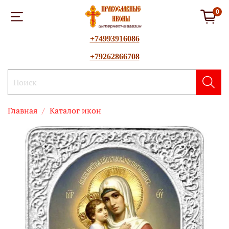
0
+74993916086
+79262866708
Главная
Каталог икон