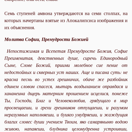
Семь ступеней амвона утверждаются на семи столпах, на
которых начертаны взятые из Апокалипсиса изображения и
их объяснения.
Молитва Софии, Премудрости Божией
Непостижимая и Всепетая Премудросте Божия, Софие
Преименитая, девственных душе, сиречь Единородный
Сыне, Слове Божий, приими молебное сие пение от
недостойных и скверных уст наших. Аще и писана суть: не
красна песнь во устех грешничих, обаче же разбойник
единем словом спасеся, мытарь воздыханием оправдася и
хананеина дщерь матерним прошением исцелися, понеже
Ты, Господи, Благ и Человеколюбив, грядущаго в мир
просвещаеши, и грехи грешником отпущаеши, и разумом
неразумных наполняеши, и буияго умудряеши, и жаждущия
благих словес души учением Твоим, яко самаряныню водою
живою, напаяеши, блудника целомудренна устроивши,