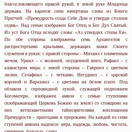
благословляющего правой рукой, в левой руке Младенца
держава. На карнизе сени начертаны слова из Книги
Притчей: «Премудрость созда Себе Дом и утверди столпов
седмь». Над сенью изображен Бог Отец и Бог Дух Святый.
Из уст Бога Отца исходят слова: «Аз утвердих стопы Ея».
По обе стороны изображены семь Архангелов с
распростертыми крыльями, держащих знаки Своего
служения в руках: с правой стороны – Михаил с пламенным
мечом, Уриил – с молнией, опущенной вниз, Рафаил – с
алавастром мира; с левой стороны – Гавриил с цветком
лилии, Селафиил – с четками, Иегудиил – с царской
короной и Варахиил – с цветами на белом плате. Под
облаком с серповидной луной, служащей подножием
Богоматери, изображен амвон с семью ступенями
(изображающий Церковь Божию на земле) со стоящими на
них ветхозаветными тайнозрителями воплощения
Премудрости – праотцами и пророками. На каждой из семи
ступеней амвона надписи: вера, надежда, любовь, чистота,
смирение, благость, слава.