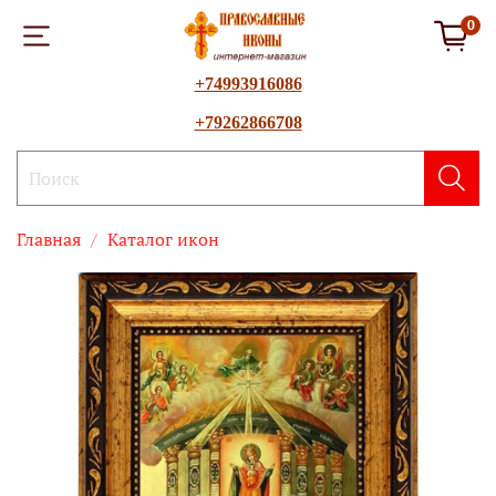
0
+74993916086
+79262866708
Главная
Каталог икон