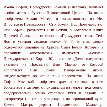
Икона Софии, Премудрости Божией (Киевская), занимает
особое место в Русской Православной Церкви. На иконе
изображена Божия Матерь и воплотившаяся из Нее
Ипостасная Премудрость – Сын Божий. Под Премудростью,
или Софией, разумеется Сын Божий, о Котором в Книге
Притчей Соломоновых сказано: «Премудрость созда Себе
Дом и утверди столпов седмь» (9, 1). В этих словах
содержится указание на Христа, Сына Божия, Который в
посланиях апостольских именуется «Божиею
Премудростью» (1 Кор. 1, 30), а в слове «Дом» содержится
указание на Пресвятую Деву Марию, от Которой
воплотился Сын Божий. Изображение иконы
свидетельствует об исполнении пророчества. На иконе
Софии Киевской изображен храм и стоящая в нем
Богоматерь в хитоне, с покрывалом на голове, под сенью,
поддерживаемой семью столпами. Руки и ладони Ее
распростерты, а стопы утверждены на серповидной луне.
Божия Матерь держит Предвечного Младенца,