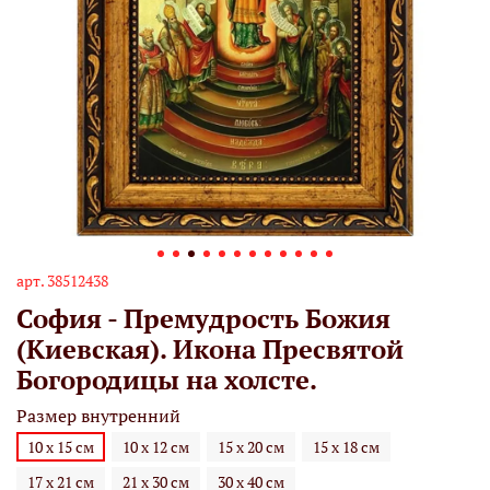
арт.
38512438
София - Премудрость Божия
(Киевская). Икона Пресвятой
Богородицы на холсте.
Размер внутренний
10 х 15 см
10 х 12 см
15 х 20 см
15 х 18 см
17 х 21 см
21 х 30 см
30 х 40 см