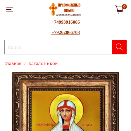
0
+74993916086
+79262866708
Главная
Каталог икон