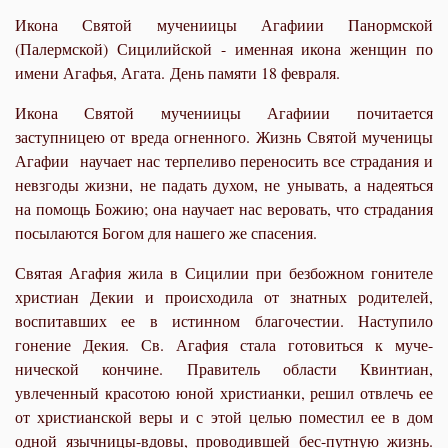
Икона Святой мучениицы Агафиии Панормской
(Палермской) Сицилийской - именная икона женщин по
имени Агафья, Агата. День памяти 18 февраля.
Икона Святой мучениицы Агафиии почитается
заступницею от вреда огненного. Жизнь Святой мученицы
Агафии научает нас терпеливо переносить все страдания и
невзгоды жизни, не падать духом, не унывать, а надеяться
на помощь Божию; она научает нас веровать, что страдания
посылаются Богом для нашего же спасения.
Святая Агафия жила в Сицилии при безбожном гонителе
христиан Декии и происходила от знатных родителей,
воспитавших ее в истинном благочестии. Наступило
гонение Декия. Св. Агафия стала готовиться к муче-
нической кончине. Правитель области Квинтиан,
увлеченный красотою юной христианки, решил отвлечь ее
от христианской веры и с этой целью поместил ее в дом
одной язычницы-вдовы, проводившей бес-путную жизнь.