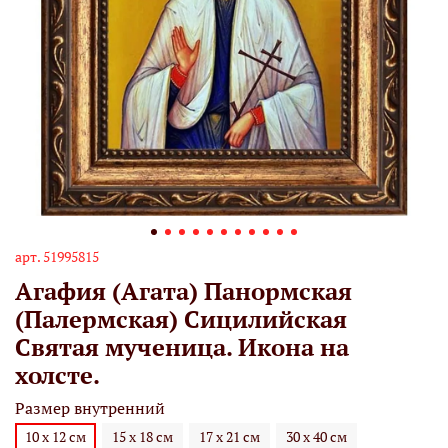
арт.
51995815
Агафия (Агата) Панормская
(Палермская) Сицилийская
Святая мученица. Икона на
холсте.
Размер внутренний
10 х 12 см
15 х 18 см
17 х 21 см
30 х 40 см