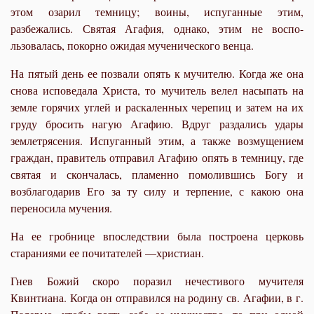
этом озарил темницу; воины, испуганные этим,
разбежались. Святая Агафия, однако, этим не воспо-
льзовалась, покорно ожидая мученического венца.
На пятый день ее позвали опять к мучителю. Когда же она
снова исповедала Христа, то мучитель велел насыпать на
земле горячих углей и раскаленных черепиц и затем на их
груду бросить нагую Агафию. Вдруг раздались удары
землетрясения. Испуганный этим, а также возмущением
граждан, правитель отправил Агафию опять в темницу, где
святая и скончалась, пламенно помолившись Богу и
возблагодарив Его за ту силу и терпение, с какою она
переносила мучения.
На ее гробнице впоследствии была построена церковь
стараниями ее почитателей —христиан.
Гнев Божий скоро поразил нечестивого мучителя
Квинтиана. Когда он отправился на родину св. Агафии, в г.