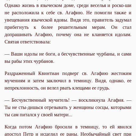
Однако жизнь в языческом доме, среди веселья и роско-ши
не расположила к себе св. Агафию. Не помогли также и
увещевания языческой вдовы. Видя это, правитель задумал
прибегнуть к более решительным мерам. Он стал
допрашивать Агафию, почему она не кланяется идолам.
Святая ответствовала:
— Ваши идолы не боги, а бесчувственные чурбаны, и сами
вы рабы этих чурбанов.
Раздраженный Квинтиан подверг св. Агафию жестоким
мучениям и затем заключил в темницу. Видя, однако, ее
непреклонность, он велел рвать клещами ее грудь.
— Бесчувственный мучитель! — воскликнула Агафия. —
Ты не сты-дишься отрезывать у женщины сосцы, которыми
ты сам питался у своей матери...
Когда потом Агафию бросили в темницу, то ей явился
апостол Петр и исцелил ее раны. Необычайный свет при