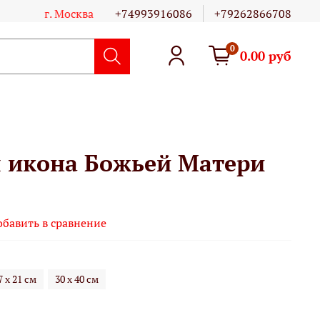
г. Москва
+74993916086
+79262866708
0
0.00 руб
 икона Божьей Матери
обавить в сравнение
7 х 21 см
30 х 40 см