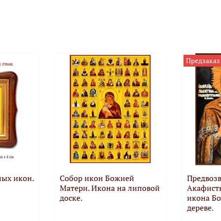
Предзаказ
ых икон.
Собор икон Божией
Предвозв
Матери. Икона на липовой
Акафист
доске.
икона Б
дереве.