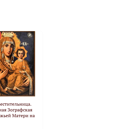
естительница.
ная Зографская
ожьей Матери на