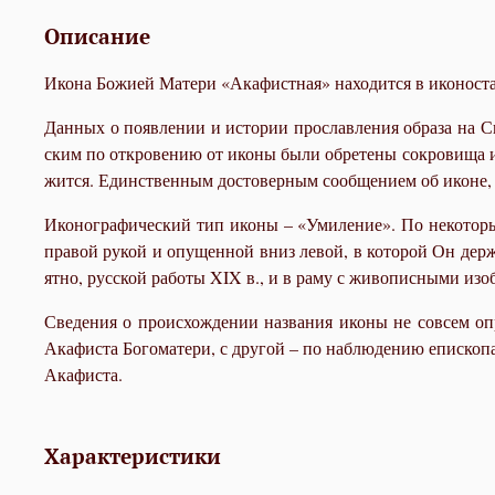
Описание
Ико­на Бо­жи­ей Ма­те­ри «Ака­фист­ная» на­хо­дит­ся в ико­но­ста
Дан­ных о по­яв­ле­нии и ис­то­рии про­слав­ле­ния об­ра­за на 
ским по от­кро­ве­нию от ико­ны бы­ли об­ре­те­ны со­кро­ви­ща и 
жит­ся. Един­ствен­ным до­сто­вер­ным со­об­ще­ни­ем об иконе, за
Ико­но­гра­фи­че­ский тип ико­ны – «Уми­ле­ние». По неко­то­ры
пра­вой ру­кой и опу­щен­ной вниз ле­вой, в ко­то­рой Он дер­жи
ят­но, рус­ской ра­бо­ты XIX в., и в ра­му с жи­во­пис­ны­ми из
Све­де­ния о про­ис­хож­де­нии на­зва­ния ико­ны не со­всем опр
Ака­фи­ста Бо­го­ма­те­ри, с дру­гой – по на­блю­де­нию епи­ск
Ака­фи­ста.
Характеристики