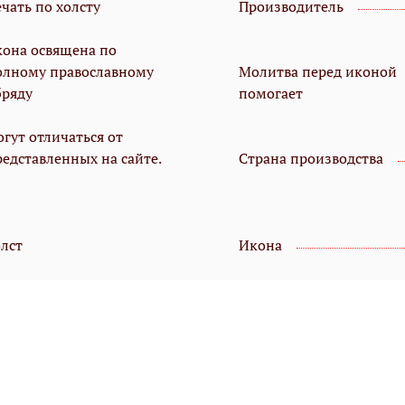
чать по холсту
Производитель
кона освящена по
олному православному
Молитва перед иконой
бряду
помогает
гут отличаться от
редставленных на сайте.
Страна производства
олст
Икона