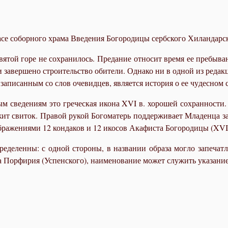
­се со­бор­но­го хра­ма Вве­де­ния Бо­го­ро­ди­цы серб­ско­го Хиландар­
Свя­той го­ре не со­хра­ни­лось. Преда­ние от­но­сит вре­мя ее пре­бы­
за­вер­ше­но стро­и­тель­ство оби­те­ли. Од­на­ко ни в од­ной из ре­дак­
­пи­сан­ным со слов очевид­цев, яв­ля­ет­ся ис­то­рия о ее чу­дес­ном с
м све­де­ни­ям это гре­че­ская икона XVI в. хо­ро­шей со­хран­но­сти
т сви­ток. Пра­вой ру­кой Бо­го­ма­терь под­дер­жи­ва­ет Мла­ден­ца за
ображениями 12 конда­ков и 12 ико­сов Ака­фи­ста Бо­го­ро­ди­цы (XVII
е­де­лен­ны: с од­ной сто­ро­ны, в назва­нии об­ра­за мог­ло за­пе­чат­
о­па Пор­фи­рия (Успен­ско­го), наимено­ва­ние мо­жет слу­жить ука­за­