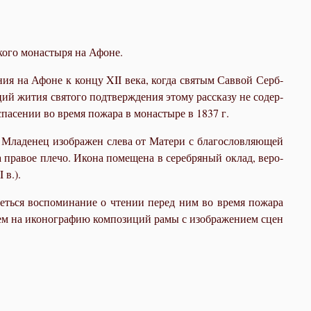
ско­го мо­на­сты­ря на Афоне.
ва­ния на Афоне к кон­цу XII ве­ка, ко­гда свя­тым Сав­вой Серб­
ций жи­тия свя­то­го под­твер­жде­ния это­му рас­ска­зу не со­дер­
па­се­нии во вре­мя по­жа­ра в мо­на­сты­ре в 1837 г.
. Мла­де­нец изо­бра­жен сле­ва от Ма­те­ри с благословляю
щей
 пра­вое пле­чо. Ико­на по­ме­ще­на в сереб­ря­ный оклад, ве­ро­
 в.).
леть­ся вос­по­ми­на­ние о чте­нии пе­ред ним во вре­мя по­жа­ра
ни­ем на ико­но­гра­фию ком­по­зи­ций ра­мы с изображением сцен