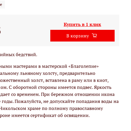
е
Купить в 1 клик
б
В корзину
хийных бедствий.
вными мастерами в мастерской «Благолепие»
альному льняному холсту, предварительно
жественный холст, вставлена в раму или в киот,
м. С оборотной стороны имеется подвес. Яркость
адает со временем. При бережном отношении икона
е годы. Пожалуйста, не допускайте попадания воды на
 Никольском храме по полному православному
ороне имеется сертификат об освящении.