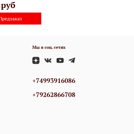
 руб
Предзаказ
Мы в соц. сетях
+74993916086
+79262866708