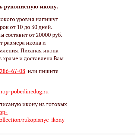
ь рукописную икону.
окого уровня напишут
рок от 10 до 30 дней.
ы составит от 20000 руб.
т размера икона и
мления. Писаная икона
в храме и доставлена Вам.
 286-67-08
или пишите
op-pobedinedug.ru
писаную икону из готовых
hop-
ollection/rukopisnye-ikony