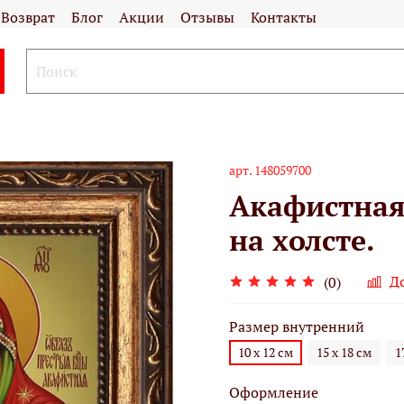
Возврат
Блог
Акции
Отзывы
Контакты
арт.
148059700
Акафистная
на холсте.
Д
(0)
Размер внутренний
10 х 12 см
15 х 18 см
1
Оформление