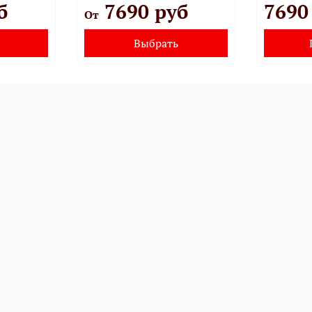
б
7690 руб
7690
От
Выбрать