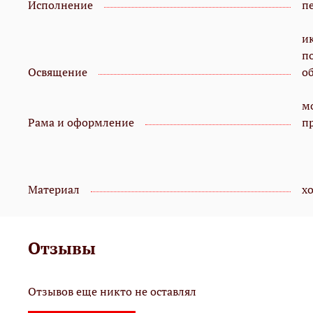
Исполнение
пе
и
п
Освящение
о
мо
Рама и оформление
п
Материал
х
Отзывы
Отзывов еще никто не оставлял