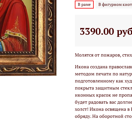
В раме
В фигурном киот
3390.00 ру
Молятся от пожаров, сти
Икона создана правосла
методом печати по натур
подготовленному как худо
покрыта защитным стекло
иконных красок не проп
будет радовать вас долги
холст! Икона освящена в
обряду. На оборотной ст