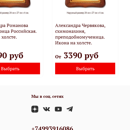
дра Романова
Александра Червякова,
ица Российская.
схимонахиня,
 холсте.
преподобномученица.
Икона на холсте.
90 руб
3390 руб
От
Выбрать
Выбрать
Мы в соц. сетях
+74993916086