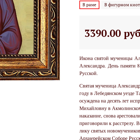
В раме
В фигурном киот
3390.00 ру
Икона святой мученицы Ал
Александра. День памяти 
Русской.
Святая мученица Александр
году в Лебедянском уезде Т
осуждена на десять лет исп
Михайловну в Акмолинском 
наказание, снова арестовал
приговорили к расстрелу. 
лику святых новомученико
Архиерейском Соборе Русск