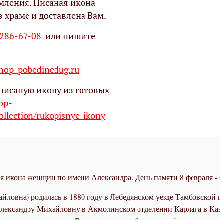
мления. Писаная икона
в храме и доставлена Вам.
 286-67-08
или пишите
op-pobedinedug.ru
писаную икону из готовых
hop-
ollection/rukopisnye-ikony
 икона женщин по имени Александра. День памяти 8 февраля -
ловна) родилась в 1880 году в Лебедянском уезде Тамбовской г
Александру Михайловну в Акмолинском отделении Карлага в Каза