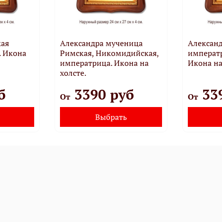
кая
Александра мученица
Алексан
. Икона
Римская, Никомидийская,
императр
императрица. Икона на
Икона на
холсте.
б
3390 руб
33
От
От
Выбрать