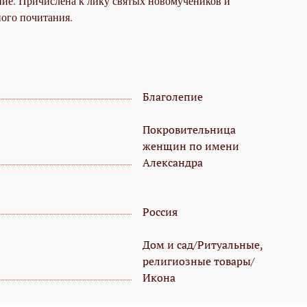
ние. Причислена к лику святых новомучеников и
ого почитания.
Благолепие
Покровительница
женщин по имени
Александра
Россия
Дом и сад/Ритуальные,
религиозные товары/
Икона