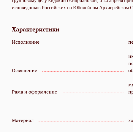
групповому делу Евдокии (Андриановой) и 20 апреля приг
исповедников Российских на Юбилейном Архиерейском Со
Характеристики
Исполнение
пе
и
п
Освящение
о
мо
Рама и оформление
п
Материал
х