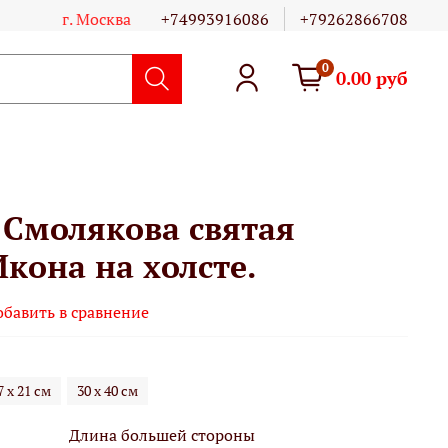
г. Москва
+74993916086
+79262866708
0
0.00 руб
 Смолякова святая
кона на холсте.
обавить в сравнение
7 х 21 см
30 х 40 см
Длина большей стороны