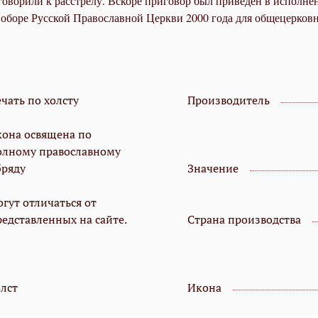
оворили к расстрелу. Вскоре приговор был приведён в исполне
боре Русской Православной Церкви 2000 года для общецерковн
чать по холсту
Производитель
кона освящена по
олному православному
бряду
Значение
гут отличаться от
редставленных на сайте.
Страна производства
олст
Икона