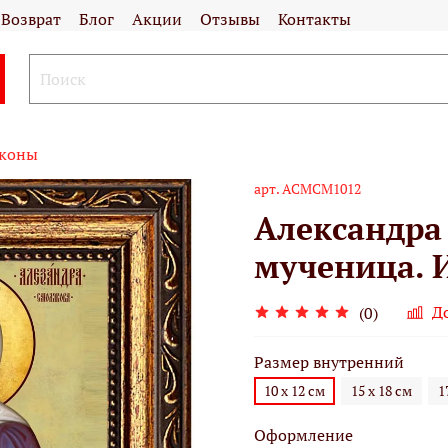
Возврат
Блог
Акции
Отзывы
Контакты
иконы
арт.
АСМСМ1012
Александра
мученица. И
Д
(0)
Размер внутренний
10 х 12 см
15 х 18 см
1
Оформление