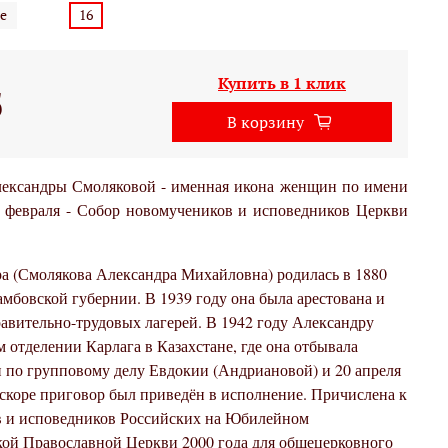
е
16
Купить в 1 клик
б
В корзину
ександры Смоляковой - именная икона женщин по имени
8 февраля - Собор новомучеников и исповедников Церкви
а (Смолякова Александра Михайловна) родилась в 1880
амбовской губернии. В 1939 году она была арестована и
равительно-трудовых лагерей. В 1942 году Александру
отделении Карлага в Казахстане, где она отбывала
и по групповому делу Евдокии (Андриановой) и 20 апреля
Вскоре приговор был приведён в исполнение. Причислена к
в и исповедников Российских на Юбилейном
ой Православной Церкви 2000 года для общецерковного