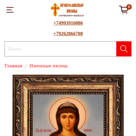
0
+74993916086
+79262866708
Главная
Именные иконы