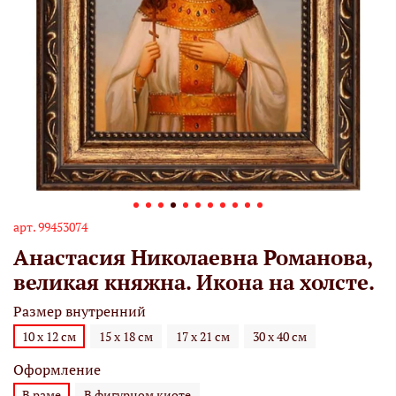
арт.
99453074
Анастасия Николаевна Романова,
великая княжна. Икона на холсте.
Размер внутренний
10 х 12 см
15 х 18 см
17 х 21 см
30 х 40 см
Оформление
В раме
В фигурном киоте