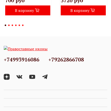
700 руб
3720 руб
В корзину
В корзину
+74993916086
+79262866708