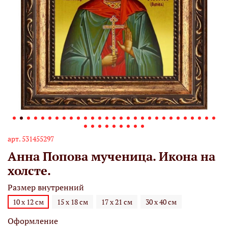
арт.
531455297
Анна Попова мученица. Икона на
холсте.
Размер внутренний
10 х 12 см
15 х 18 см
17 х 21 см
30 х 40 см
Оформление