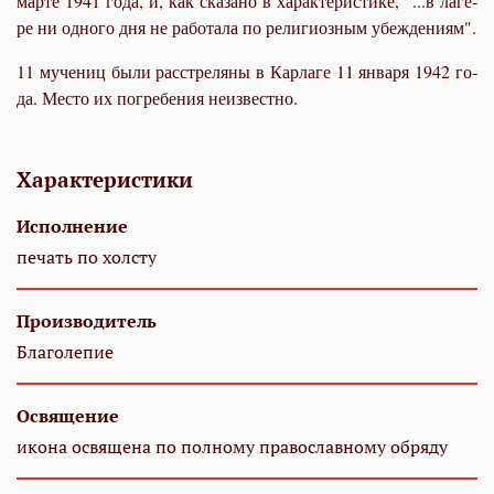
мар­те 1941 го­да, и, как ска­за­но в ха­рак­те­ри­сти­ке, "...в ла­ге­
ре ни од­но­го дня не ра­бо­та­ла по ре­ли­ги­оз­ным убеж­де­ни­ям".
11 му­че­ниц бы­ли рас­стре­ля­ны в Кар­ла­ге 11 ян­ва­ря 1942 го­
да. Ме­сто их по­гре­бе­ния неиз­вест­но.
Характеристики
Исполнение
печать по холсту
Производитель
Благолепие
Освящение
икона освящена по полному православному обряду