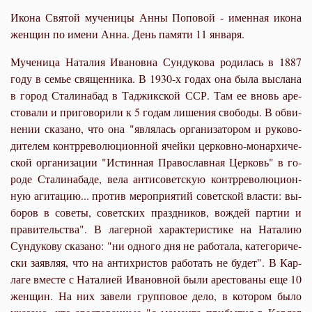
Икона Святой мученицы Анны Поповой - именная икона
женщин по имени Анна. День памяти 11 января.
Му­че­ни­ца На­та­лия Ива­нов­на Сун­ду­ко­ва ро­ди­лась в 1887
го­ду в се­мье свя­щен­ни­ка. В 1930-х го­дах она бы­ла вы­сла­на
в го­род Ста­ли­на­бад в Та­джик­ской ССР. Там ее вновь аре­
сто­ва­ли и при­го­во­ри­ли к 5 го­дам ли­ше­ния сво­бо­ды. В об­ви­
не­нии ска­за­но, что она "яв­ля­лась ор­га­ни­за­то­ром и ру­ко­во­
ди­те­лем контр­ре­во­лю­ци­он­ной ячей­ки цер­ков­но-мо­нар­хи­че­
ской ор­га­ни­за­ции "Ис­тин­ная Пра­во­слав­ная Цер­ковь" в го­
ро­де Ста­ли­на­ба­де, ве­ла ан­ти­со­вет­скую контр­ре­во­лю­ци­он­
ную аги­та­цию... про­тив ме­ро­при­я­тий со­вет­ской вла­сти: вы­
бо­ров в со­ве­ты, со­вет­ских празд­ни­ков, во­ждей пар­тии и
пра­ви­тель­ства". В ла­гер­ной ха­рак­те­ри­сти­ке на На­та­лию
Сун­ду­ко­ву ска­за­но: "ни од­но­го дня не ра­бо­та­ла, ка­те­го­ри­че­
ски за­яв­ляя, что на ан­ти­хри­стов ра­бо­тать не бу­дет". В Кар­
ла­ге вме­сте с На­та­ли­ей Ива­нов­ной бы­ли аре­сто­ва­ны еще 10
жен­щин. На них за­ве­ли груп­по­вое де­ло, в ко­то­ром бы­ло