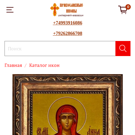
0
+74993916086
+79262866708
Главная
Каталог икон