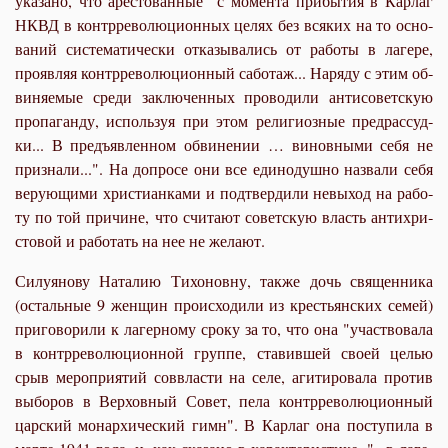
ука­за­но, что аре­сто­ван­ные "с мо­мен­та при­бы­тия в Кар­лаг
НКВД в контр­ре­во­лю­ци­он­ных це­лях без вся­ких на то ос­но­
ва­ний си­сте­ма­ти­че­ски от­ка­зы­ва­лись от ра­бо­ты в ла­ге­ре,
про­яв­ляя контр­ре­во­лю­ци­он­ный са­бо­таж... На­ря­ду с этим об­
ви­ня­е­мые сре­ди за­клю­чен­ных про­во­ди­ли ан­ти­со­вет­скую
про­па­ган­ду, ис­поль­зуя при этом ре­ли­ги­оз­ные пред­рас­суд­
ки... В предъ­яв­лен­ном об­ви­не­нии … ви­нов­ны­ми се­бя не
при­зна­ли...". На до­про­се они все еди­но­душ­но на­зва­ли се­бя
ве­ру­ю­щи­ми хри­сти­ан­ка­ми и под­твер­ди­ли невы­ход на ра­бо­
ту по той при­чине, что счи­та­ют со­вет­скую власть ан­ти­хри­
сто­вой и ра­бо­тать на нее не же­ла­ют.
Си­лу­я­но­ву На­та­лию Ти­хо­нов­ну, так­же дочь свя­щен­ни­ка
(осталь­ные 9 жен­щин про­ис­хо­ди­ли из кре­стьян­ских се­мей)
при­го­во­ри­ли к ла­гер­но­му сро­ку за то, что она "участ­во­ва­ла
в контр­ре­во­лю­ци­он­ной груп­пе, ста­вив­шей сво­ей це­лью
срыв ме­ро­при­я­тий со­ввла­сти на се­ле, аги­ти­ро­ва­ла про­тив
вы­бо­ров в Вер­хов­ный Со­вет, пе­ла контр­ре­во­лю­ци­он­ный
цар­ский мо­нар­хи­че­ский гимн". В Кар­лаг она по­сту­пи­ла в