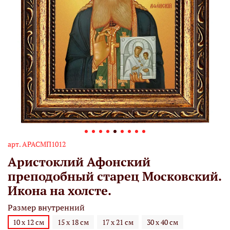
арт.
АРАСМП1012
Аристоклий Афонский
преподобный старец Московский.
Икона на холсте.
Размер внутренний
10 х 12 см
15 х 18 см
17 х 21 см
30 х 40 см