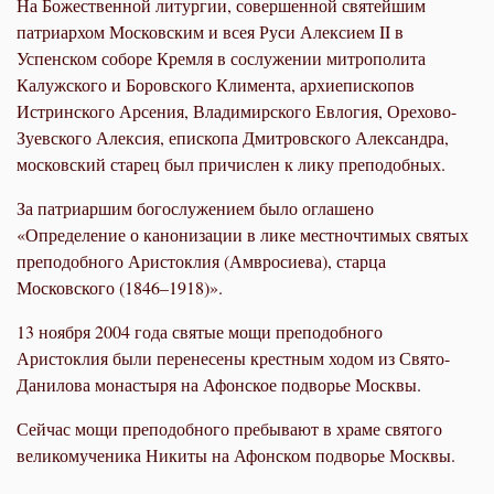
На Божественной литургии, совершенной святейшим
патриархом Московским и всея Руси Алексием II в
Успенском соборе Кремля в сослужении митрополита
Калужского и Боровского Климента, архиепископов
Истринского Арсения, Владимирского Евлогия, Орехово-
Зуевского Алексия, епископа Дмитровского Александра,
московский старец был причислен к лику преподобных.
За патриаршим богослужением было оглашено
«Определение о канонизации в лике местночтимых святых
преподобного Аристоклия (Амвросиева), старца
Московского (1846–1918)».
13 ноября 2004 года святые мощи преподобного
Аристоклия были перенесены крестным ходом из Свято-
Данилова монастыря на Афонское подворье Москвы.
Сейчас мощи преподобного пребывают в храме святого
великомученика Никиты на Афонском подворье Москвы.