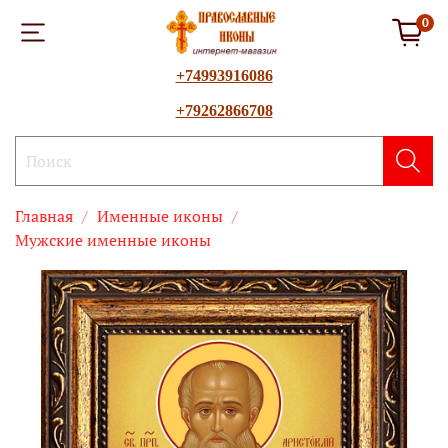
0
+74993916086
+79262866708
Главная
Именные иконы
Мужские именные иконы