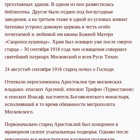
трехэтажных здания. В одном из них разместилась
библиотека. Другое было отдано под богоугодные
заведения, а на третьем этаже в одной из угловых комнат
батюшка устроил домовую церковь в честь особо
почитаемой и любимой им иконы Божией Матери
«Скоропослушница». Храм был освящен уже после смерти
старца – 30 сентября 1918 года чин освящения совершил
святейший патриарх Московский и всея Руси Тихон.
24 августа/6 сентября 1918 старец почил о Господе.
Отпевали иеросхимонаха Аристоклия три московских
владыки: епископ Арсений, епископ Трифон (Туркестанов)
и епископ Иоасаф, настоятель Богоявленского монастыря,
исполнявший в то время обязанности митрополита
Московского.
Первоначально старец Аристоклий был похоронен в
мраморном склепе усыпальницы подворья. Однако после
революции все монастырские владения подлежали