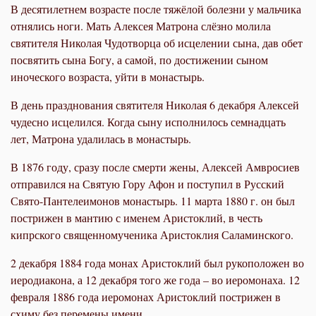
В десятилетнем возрасте после тяжёлой болезни у мальчика
отнялись ноги. Мать Алексея Матрона слёзно молила
святителя Николая Чудотворца об исцелении сына, дав обет
посвятить сына Богу, а самой, по достижении сыном
иноческого возраста, уйти в монастырь.
В день празднования святителя Николая 6 декабря Алексей
чудесно исцелился. Когда сыну исполнилось семнадцать
лет, Матрона удалилась в монастырь.
В 1876 году, сразу после смерти жены, Алексей Амвросиев
отправился на Святую Гору Афон и поступил в Русский
Свято-Пантелеимонов монастырь. 11 марта 1880 г. он был
пострижен в мантию с именем Аристоклий, в честь
кипрского священномученика Аристоклия Саламинского.
2 декабря 1884 года монах Аристоклий был рукоположен во
иеродиакона, а 12 декабря того же года – во иеромонаха. 12
февраля 1886 года иеромонах Аристоклий пострижен в
схиму без перемены имени.