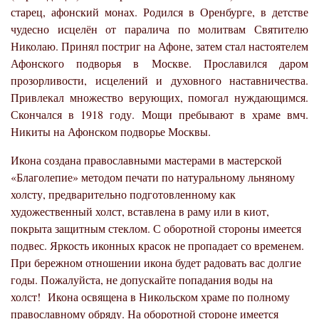
старец, афонский монах. Родился в Оренбурге, в детстве
чудесно исцелён от паралича по молитвам Святителю
Николаю. Принял постриг на Афоне, затем стал настоятелем
Афонского подворья в Москве. Прославился даром
прозорливости, исцелений и духовного наставничества.
Привлекал множество верующих, помогал нуждающимся.
Скончался в 1918 году. Мощи пребывают в храме вмч.
Никиты на Афонском подворье Москвы.
Икона создана православными мастерами в мастерской
«Благолепие» методом печати по натуральному льняному
холсту, предварительно подготовленному как
художественный холст, вставлена в раму или в киот,
покрыта защитным стеклом. С оборотной стороны имеется
подвес. Яркость иконных красок не пропадает со временем.
При бережном отношении икона будет радовать вас долгие
годы. Пожалуйста, не допускайте попадания воды на
холст!
Икона освящена в Никольском храме по полному
православному обряду. На оборотной стороне имеется